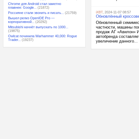
Chrome для Android стал заметно
плавнее: Google...
(21872)
iXBT
, 2024-11-07 08:57
Россияне стали звонить и писать...
(21759)
Обновлённый кроссове
Вышел релиз OpenIDE Pro —
корпоративной...
(20292)
Обновленный семимест
частности, машины по
Mitsubishi начнёт выпускать по 1000...
(19875)
продаж АГ «Авилон» И
Owlcat починила Warhammer 40,000: Rogue
автобренда составляе
Trader...
(19237)
увеличение данного...