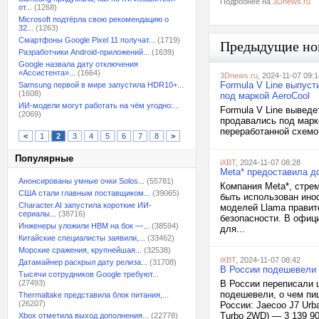
Подробнее на
3Dnews.ru
от...
(1268)
Microsoft подтёрла свою рекомендацию о
32...
(1263)
Смартфоны Google Pixel 11 получат...
(1719)
Предыдущие но
Разработчики Android-приложений...
(1639)
Google назвала дату отключения
«Ассистента»...
(1664)
3Dnews.ru
, 2024-11-07 09:1
Formula V Line выпуст
Samsung первой в мире запустила HDR10+...
(1608)
под маркой AeroCool
ИИ-модели могут работать на чём угодно:...
Formula V Line выведе
(2069)
продавались под марк
переработанной схемо
<
1
2
3
4
5
6
7
8
>
Популярные
iXBT
, 2024-11-07 08:28
Meta* предоставила д
Анонсированы умные очки Solos...
(55781)
Компания Meta*, стрем
США стали главным поставщиком...
(39065)
быть использован ино
Character.AI запустила короткие ИИ-
моделей Llama правит
сериалы...
(38716)
безопасности. В офиц
Инженеры уложили HBM на бок —...
(38594)
для...
Китайские специалисты заявили,...
(33462)
Морские сражения, крупнейшая...
(32538)
iXBT
, 2024-11-07 08:42
Датамайнер раскрыл дату релиза...
(31708)
В России подешевели 
Тысячи сотрудников Google требуют...
(27493)
В России переписали 
подешевели, о чем пи
Thermaltake представила блок питания,...
(26207)
России: Jaecoo J7 Urba
Turbo 2WD) — 3 139 900
Xbox отметила выход дополнения...
(22778)