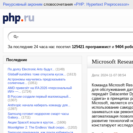
Рекурсивный акроним
словосочетания
«PHP: Hypertext Preprocessor»
За последние 24 часа нас посетил
125421 программист
и
9404 роб
Последние
Microsoft Resea
По долгу Electronic Arts будут...
(1149)
GlobalFoundries тоже откусила кусок...
(1613)
Дата: 2024-11-07 08:54
Астрономы научились предсказывать
солнечные...
(1051)
Команда Microsoft Re
AMD привезёт на IFA 2026 «персональный
для обслуживания дат
ИИ» —...
(1724)
передаёт Datacenter 
В России создали первый маломощный...
сдвига» в принципах 
(1307)
Microsoft, является о
Anthropic начала набирать команду для...
использование самодо
(1397)
заниматься как ремон
Samsung готовит недорогие смарт-часы
автоматизация позвол
Galaxy...
(1711)
развитие технологий 
Акции SpaceX вошли в крутое...
(1606)
констатируют исследо
Moonlighter 2: The Endless Vault скоро...
(1202)
Samsung придумала, как почти избавиться