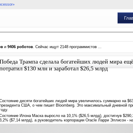
ocessor»
Гла
ов
и
9406 роботов
. Сейчас ищут 2148 программистов ...
Победа Трампа сделала богатейших людей мира ещё
потратил $130 млн и заработал $26,5 млрд
Состояние десяти богатейших людей мира увеличилось суммарно на $6
президента США, о чем пишет Bloomberg. Это максимальный дневной пр
году.
Состояние Илона Маска выросло на 10,1% ($26,5 млрд), достигнув $29
3,2% ($7,14 млрд), а руководитель корпорации Oracle Ларри Эллисон - на