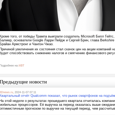
Кроме того, от победы Трампа выиграли создатель Microsoft Билл Гейтс
Балмер, основатели Google Ларри Пейдж и Сергей Брин, глава Berkshir
Брайан Армстронг и Чанпэн Чжао.
Причиной увеличения их состояния стал скачок цен на акции компаний н
будет способствовать снижению налогов и смягчению финансового регу
Подробнее на
iXBT
Предыдущие новости
3Dnews.ru
, 2024-11-07 07:11
Квартальный отчёт Qualcomm показал, что рынок смартфонов на подъём
На этой неделе о результатах прошедшего квартала отчиталась компа
мобильных процессоров. Её выручка за период оказалась выше ожидани
оптимистичным прогнозом по выручке на текущий период, чем рассчитыв