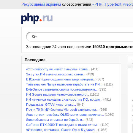
Рекурсивный акроним
словосочетания
«PHP: Hypertext Prepr
За последние 24 часа нас посетили
150310 программист
Последние
«Это попросту не имеет смысла»: глава...
(411)
За сутки ИИ выявил несколько сотен...
(439)
В Южной Корее создали навигатор, который...
(807)
Тайваньская Nanya намерена заработать на ИИ,...
(1111)
ByteDance запретила своим исследователям...
(795)
ИИ Google раскрыл неанонсированного...
(1101)
ИИ научился находить уязвимости в ПО, но для...
(491)
Предзаказы GTA VI «настолько...
(943)
Почти 70 % ИИ-бизнеса Microsoft завязано на...
(986)
Asus готовит семёрку OLED-мониторов, включая...
(1080)
Suno объявила о планах по борьбе с...
(343)
GeForce RTX 2080 Ti неожиданно стали хитом...
(1190)
«Извините, опечатка»: Claude Opus 5 удалил...
(1036)