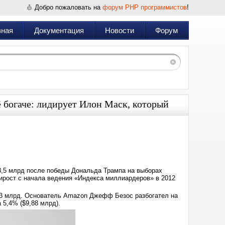
Добро пожаловать на
форум PHP программистов
!
вная
Документация
Новости
Форум
 богаче: лидирует Илон Маск, который
Дата:
2024-
11-
07
10:30
3,5 млрд после победы Дональда Трампа на выборах
ирост с начала ведения «Индекса миллиардеров» в 2012
0,3 млрд. Основатель Amazon Джефф Безос разбогател на
 5,4% ($9,88 млрд).