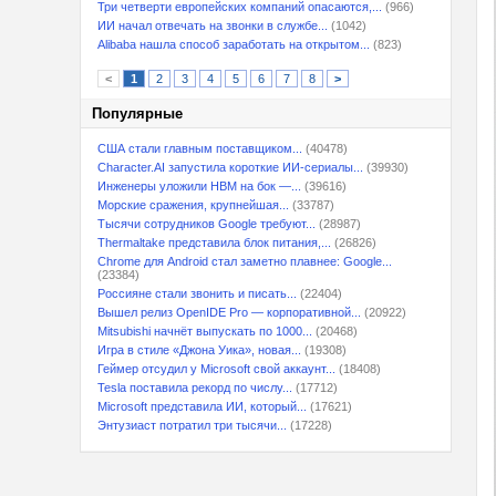
Три четверти европейских компаний опасаются,...
(966)
ИИ начал отвечать на звонки в службе...
(1042)
Alibaba нашла способ заработать на открытом...
(823)
<
1
2
3
4
5
6
7
8
>
Популярные
США стали главным поставщиком...
(40478)
Character.AI запустила короткие ИИ-сериалы...
(39930)
Инженеры уложили HBM на бок —...
(39616)
Морские сражения, крупнейшая...
(33787)
Тысячи сотрудников Google требуют...
(28987)
Thermaltake представила блок питания,...
(26826)
Chrome для Android стал заметно плавнее: Google...
(23384)
Россияне стали звонить и писать...
(22404)
Вышел релиз OpenIDE Pro — корпоративной...
(20922)
Mitsubishi начнёт выпускать по 1000...
(20468)
Игра в стиле «Джона Уика», новая...
(19308)
Геймер отсудил у Microsoft свой аккаунт...
(18408)
Tesla поставила рекорд по числу...
(17712)
Microsoft представила ИИ, который...
(17621)
Энтузиаст потратил три тысячи...
(17228)