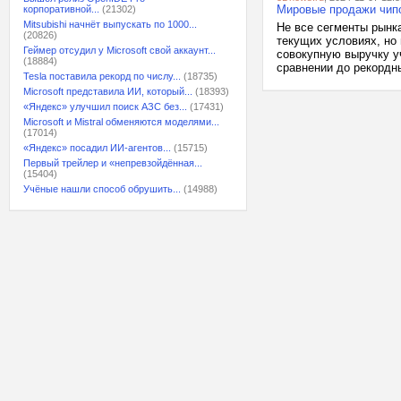
Мировые продажи чипо
корпоративной...
(21302)
Mitsubishi начнёт выпускать по 1000...
Не все сегменты рынк
(20826)
текущих условиях, но
Геймер отсудил у Microsoft свой аккаунт...
совокупную выручку уч
(18884)
сравнении до рекордны
Tesla поставила рекорд по числу...
(18735)
Microsoft представила ИИ, который...
(18393)
«Яндекс» улучшил поиск АЗС без...
(17431)
Microsoft и Mistral обменяются моделями...
(17014)
«Яндекс» посадил ИИ-агентов...
(15715)
Первый трейлер и «непревзойдённая...
(15404)
Учёные нашли способ обрушить...
(14988)