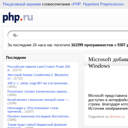
Рекурсивный акроним
словосочетания
«PHP: Hypertext Preprocessor»
За последние 24 часа нас посетили
161599 программистов
и
9307 
Последние
Microsoft доба
Windows
Российская замена Land Cruiser Prado 250
и...
(2177)
Жестокий боевик Condemned 2: Bloodshot
от...
(1722)
340 л. с, запас хода 867 км и встроенная...
(1641)
Роскосмос готовит космическую замену...
(1605)
Microsoft представила
доступен в интерфейс
Китай меняет стратегию чиповой гонки —...
(1534)
строки, благодаря ко
Неполадки у «Ростелекома» стали
Источник изображения:
причиной...
(1537)
Devolver выкатила последнее бесплатное...
Подробнее на
3Dnews.ru
(1585)
Таким будет новый бюджетный флагман