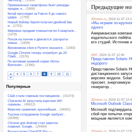
Samsung:...
(1606)
Премиальные смартфоны бьют рекорды
Предыдущие но
продаж, и...
(1668)
Китай проследил за Falcon 9 до самого
удара...
(1793)
3Dnews.ru
, 2024-11-07 13:1
Новый бойлер Xiaomi получил двойной бак
«Мы играем по-крупном
и...
(1701)
одного
Мировые продажи планшетов во II квартале...
Американская компани
(1678)
издательского лейбла 
Похож на пончик и двигается: раскрыты
его студий. Источник и
новые...
(1659)
Виновником сбоя в Рунете оказался...
(1583)
Google Chrome теперь потребует до 20
iXBT
, 2024-11-07 12:40
Гбайт...
(1576)
Представлен Solaris H
По мотивам книжной серии «Коты-
недорого
Воители»...
(1390)
Представлен Solaris H
дистанционного запуск
<
4
5
6
7
8
9
10
11
>
версиях модели. Sola
просвет, энергоемкую
Популярные
генератор...
США стали главным поставщиком...
(41374)
3Dnews.ru
, 2024-11-07 12:4
Character.AI запустила короткие ИИ-
Microsoft Outlook Cla
сериалы...
(40612)
Microsoft подтвердила
Морские сражения, крупнейшая...
(34451)
сбой при попытке откр
Тысячи сотрудников Google требуют...
(30399)
мощным является компь
Chrome для Android стал заметно
плавнее: Google...
(24464)
3Dnews.ru
, 2024-11-07 12:5
Вышел релиз OpenIDE Pro —