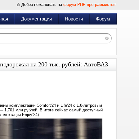
Добро пожаловать на
форум PHP программистов
!
вная
Документация
Новости
Форум
 подорожал на 200 тыс. рублей: АвтоВАЗ
Дата:
2024-
11-
07
15:33
ены комплектации Comfort'24 и Life'24 с 1,8-литровым
 — 1,701 млн рублей. В итоге сейчас самый доступный
мплектации Enjoy’24).