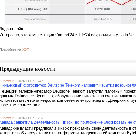
Лада.онлайн
Интересно, что комплектации Comfort'24 и Life'24 сохранились у Lada Ve
Подробнее на
iXBT
Предыдущие новости
3Dnews.ru
, 2024-11-07 15:47
Финансовый фотосинтез: Deutsche Telekom направит избытки возобновля
Немецкий телеком-оператор Deutsche Telekom запустил пилотный проект
данным Datacenter Dynamics, оборудование питается за счёт излишков 
использоваться из-за недостатков сетей электропередач. Дочерняя стр
проектом совместно с...
3Dnews.ru
, 2024-11-07 15:56
Канада запретила деятельность TikTok, но приложение блокировать не с
Канадские власти предписали TikTok прекратить свою деятельность в ст
которые якобы представляет платформа и владеющая ей компания ByteD