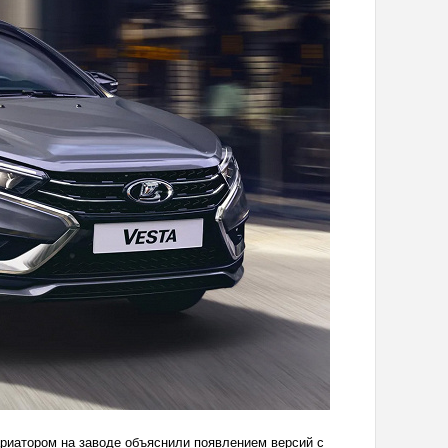
ариатором на заводе объяснили появлением версий с