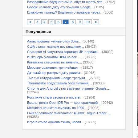
Возвращение блудного сына: спустя шесть лет...
(1702)
Google назвала дату отключения Google...
(1585)
Блокирует проезд? Водители отправили через...
(1806)
<
3
4
5
6
7
8
9
10
>
Популярные
Анонсированы умные очки Solos...
(56140)
США стали главным поставщиком...
(39425)
Character.AI запустила короткие ИИ-сериалы...
(39022)
Инженеры уложили HBM на бок —...
(38825)
Китайские специалисты заявили,...
(33685)
Морские сражения, крупнейшая...
(32917)
Датамайнер раскрыл дату релиза...
(31915)
Тысячи сотрудников Google требуют...
(27836)
Thermaltake представила блок питания,...
(26338)
Chrome для Android стал заметно плавнее: Google...
(22249)
Россияне стали звонить и писать...
(21904)
Вышел релиз OpenIDE Pro — корпоративной...
(20442)
Mitsubishi начнёт выпускать по 1000...
(19993)
Owlcat починила Warhammer 40,000: Rogue Trader...
(19353)
Игра в стиле «Джона Уика», новая...
(18869)