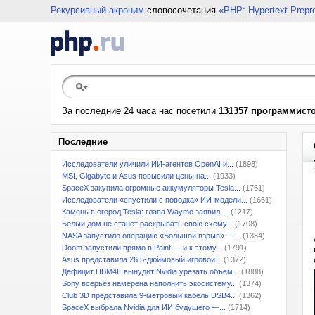
Рекурсивный акроним
словосочетания
«PHP: Hypertext Prepr
За последние 24 часа нас посетили
131357 программист
Последние
Исследователи уличили ИИ-агентов OpenAI и...
(1898)
MSI, Gigabyte и Asus повысили цены на...
(1933)
SpaceX закупила огромные аккумуляторы Tesla...
(1761)
Исследователи «спустили с поводка» ИИ-модели...
(1661)
Камень в огород Tesla: глава Waymo заявил,...
(1217)
Белый дом не станет раскрывать свою схему...
(1708)
NASA запустило операцию «Большой взрыв» —...
(1384)
Doom запустили прямо в Paint — и к этому...
(1791)
Asus представила 26,5-дюймовый игровой...
(1372)
Дефицит HBM4E вынудит Nvidia урезать объём...
(1888)
Sony всерьёз намерена наполнить экосистему...
(1374)
Club 3D представила 9-метровый кабель USB4...
(1362)
SpaceX выбрала Nvidia для ИИ будущего —...
(1714)