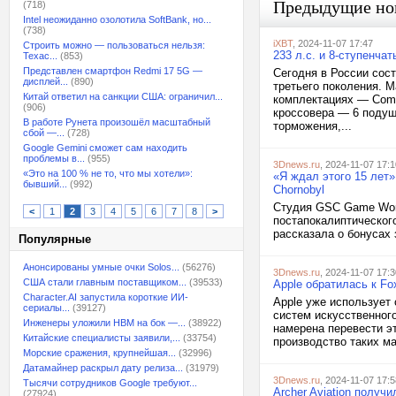
Предыдущие но
(718)
Intel неожиданно озолотила SoftBank, но...
(738)
iXBT
, 2024-11-07 17:47
Строить можно — пользоваться нельзя:
233 л.с. и 8-ступенча
Техас...
(853)
Представлен смартфон Redmi 17 5G —
Сегодня в России сос
дисплей...
(890)
третьего поколения. М
Китай ответил на санкции США: ограничил...
комплектациях — Comfo
(906)
кроссовера — 6 подуш
В работе Рунета произошёл масштабный
торможения,...
сбой —...
(728)
Google Gemini сможет сам находить
проблемы в...
(955)
3Dnews.ru
, 2024-11-07 17:1
«Это на 100 % не то, что мы хотели»:
«Я ждал этого 15 лет»
бывший...
(992)
Chornobyl
Студия GSC Game Worl
<
1
2
3
4
5
6
7
8
>
постапокалиптического
рассказала о бонусах 
Популярные
Анонсированы умные очки Solos...
(56276)
3Dnews.ru
, 2024-11-07 17:3
США стали главным поставщиком...
(39533)
Apple обратилась к Fo
Character.AI запустила короткие ИИ-
Apple уже использует
сериалы...
(39127)
систем искусственного
Инженеры уложили HBM на бок —...
(38922)
намерена перевести э
Китайские специалисты заявили,...
(33754)
производство таких ма
Морские сражения, крупнейшая...
(32996)
Датамайнер раскрыл дату релиза...
(31979)
3Dnews.ru
, 2024-11-07 17:5
Тысячи сотрудников Google требуют...
Archer Aviation получ
(27924)