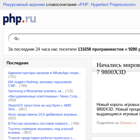
Рекурсивный акроним
словосочетания
«PHP: Hypertext Preprocessor»
За последние 24 часа нас посетили
131658 программистов
и
9280 
Последние
Начались миров
7 9800X3D
Администраторы каналов в WhatsApp скоро...
(701)
ИИ подвёл Nothing: рекламу наушников
CMF...
(788)
Samsung и Mousterian взялись за...
(718)
«Бесцеремонные клептоманы»: News Corp....
(959)
Новый король игровых
SteamOS запустили на ноутбуке с AMD
9800X3D. Новый проце
Strix...
(867)
выдающиеся игровые в
Asus представила 24,5-дюймовые игровые...
(822)
Подробнее на
3Dnews.ru
В России начались поставки первого...
(788)
Тысячи серверов оказались под угрозой
взлома...
(807)
Trouver представил роботы-пылесосы с...