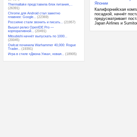
Японии
Thermaltake представила блок питания,...
(26391)
Калифорнийская компа
Chrome для Android стал заметно
посадкой, начнёт пос
плавнее: Google...
(22369)
предусматривает пост
Россияне стали звонить и писать...
(21957)
Japan Airlines и Sumit
Вышел релиз OpenIDE Pro —
корпоративной...
(20491)
Mitsubishi начнёт выпускать по 1000...
(20045)
Owlcat починила Warhammer 40,000: Rogue
Trader...
(19391)
Игра в стиле «Джона Уика», новая...
(18905)