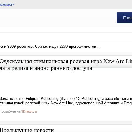
ocessor»
Гла
ов
и
9309 роботов
. Сейчас ищут 2280 программистов ...
Олдскульная стимпанковая ролевая игра New Arc Li
дата релиза и анонс раннего доступа
Издательство Fulqrum Publishing (бывшее 1C Publishing) и разработчики
стимпанковой ролевой игры New Arc Line, вдохновлённой Arcanum и Dragon
Подробнее на
3Dnews.ru
Предыдущие новости