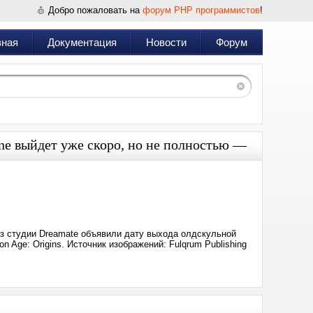
Добро пожаловать на
форум PHP программистов
!
вная
Документация
Новости
Форум
ne выйдет уже скоро, но не полностью —
Дата:
2024-
11-
07
20:47
 из студии Dreamate объявили дату выхода олдскульной
 Age: Origins. Источник изображений: Fulqrum Publishing