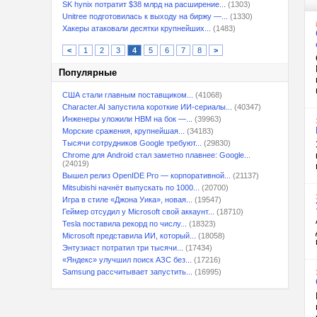
SK hynix потратит $38 млрд на расширение...
(1303)
Unitree подготовилась к выходу на биржу —...
(1330)
Хакеры атаковали десятки крупнейших...
(1483)
<
1
2
3
4
5
6
7
8
>
Популярные
США стали главным поставщиком...
(41068)
Character.AI запустила короткие ИИ-сериалы...
(40347)
Инженеры уложили HBM на бок —...
(39963)
Морские сражения, крупнейшая...
(34183)
Тысячи сотрудников Google требуют...
(29830)
Chrome для Android стал заметно плавнее: Google...
(24019)
Вышел релиз OpenIDE Pro — корпоративной...
(21137)
Mitsubishi начнёт выпускать по 1000...
(20700)
Игра в стиле «Джона Уика», новая...
(19547)
Геймер отсудил у Microsoft свой аккаунт...
(18710)
Tesla поставила рекорд по числу...
(18323)
Microsoft представила ИИ, который...
(18058)
Энтузиаст потратил три тысячи...
(17434)
«Яндекс» улучшил поиск АЗС без...
(17216)
Samsung рассчитывает запустить...
(16995)