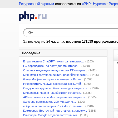
Рекурсивный акроним
словосочетания
«PHP: Hypertext Prepr
За последние 24 часа нас посетили
171539 программист
Последние
В приложении ChatGPT появится генератор...
(1283)
LG оправдалась за софт для мониторов,...
(1350)
Опасная тенденция: нашумевшая ИИ-модель...
(1411)
Минцифры задумало лишить российских детей...
(1405)
Geely Monjaro выходит в премиум: в Китае...
(1359)
Руководитель Huawei рассказал, как Китай...
(1455)
Следующее крупное обновление для инди-хита...
(1326)
Минцифры: «Max в нашей жизни остается...
(1325)
API открывается: в Max разрешили создавать...
(1505)
Samsung представила 200-Мп датчик...
(1320)
«Вершина высокомерия Rockstar»: фанаты...
(1348)
Космодром Восточный подготовили к запуску...
(1366)
Инженеры Google создали портативный...
(1303)