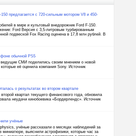
150 предлагается с 720-сильным мотором V8 и 450-
билей в мире и культовый внедорожник Ford F-150.
жение: Ford Версия с 3,5-литровым турбированным
ной подвеской Fox Racing оценена в 17,8 млн рублей. В
а фоне обычной PS5
дня ведущие СМИ поделились своим мнением о новой
в которые её оценила компания Sony. Источник
италась о результатах во втором квартале
а второй квартал текущего финансового года, обновила
ровала неудачи кинобоевика «Бордерлендс». Источник
нили учёные
ophysics, учёные рассказали о месяцах наблюдений за
в миниатюре, выяснили астрофизики, которые час за