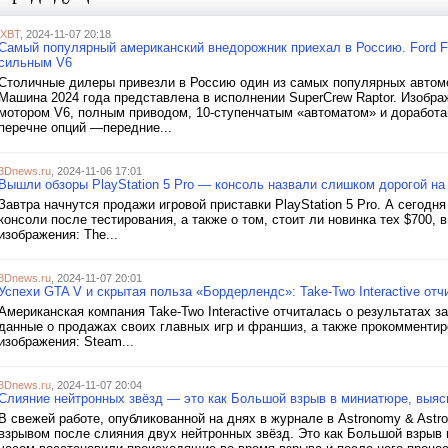
iXBT
, 2024-11-07 20:18
Самый популярный американский внедорожник приехал в Россию. Ford F-
сильным V6
Столичные дилеры привезли в Россию один из самых популярных автомо
Машина 2024 года представлена в исполнении SuperCrew Raptor. Изобра
мотором V6, полным приводом, 10-ступенчатым «автоматом» и доработан
перечне опций —передние...
3Dnews.ru
, 2024-11-06 17:01
Вышли обзоры PlayStation 5 Pro — консоль назвали слишком дорогой н
Завтра начнутся продажи игровой приставки PlayStation 5 Pro. А сего
консоли после тестирования, а также о том, стоит ли новинка тех $700, 
изображения: The...
3Dnews.ru
, 2024-11-07 20:01
Успехи GTA V и скрытая польза «Бордерлендс»: Take-Two Interactive отч
Американская компания Take-Two Interactive отчиталась о результатах з
данные о продажах своих главных игр и франшиз, а также прокомменти
изображения: Steam...
3Dnews.ru
, 2024-11-07 20:04
Слияние нейтронных звёзд — это как Большой взрыв в миниатюре, выяс
В свежей работе, опубликованной на днях в журнале в Astronomy & Astr
взрывом после слияния двух нейтронных звёзд. Это как Большой взрыв 