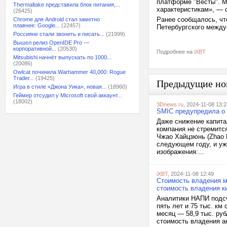
платформе "Весты". М
Thermaltake представила блок питания,...
характеристикам», — 
(26425)
Ранее сообщалось, что
Chrome для Android стал заметно
плавнее: Google...
(22457)
Петербургского между
Россияне стали звонить и писать...
(21999)
Вышел релиз OpenIDE Pro —
корпоративной...
(20530)
Подробнее на
iXBT
Mitsubishi начнёт выпускать по 1000...
(20086)
Owlcat починила Warhammer 40,000: Rogue
Trader...
(19425)
Предыдущие но
Игра в стиле «Джона Уика», новая...
(18960)
Геймер отсудил у Microsoft свой аккаунт...
(18002)
3Dnews.ru
, 2024-11-08 13:2
SMIC предупредила о 
Даже снижение капита
компания не стремитс
Чжао Хайцзюнь (Zhao H
следующем году, и уж
изображения:...
iXBT
, 2024-11-08 12:49
Стоимость владения м
стоимость владения к
Аналитики НАПИ подсч
пять лет и 75 тыс. км
месяц — 58,9 тыс. руб
стоимость владения а