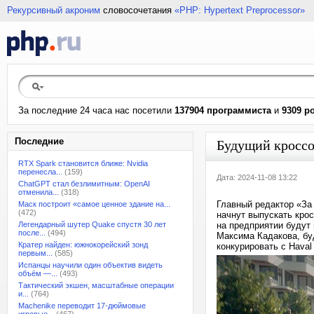
Рекурсивный акроним
словосочетания
«PHP: Hypertext Preprocessor»
За последние 24 часа нас посетили
137904 программиста
и
9309 р
Последние
Будущий кроссо
RTX Spark становится ближе: Nvidia
перенесла...
(159)
Дата: 2024-11-08 13:22
ChatGPT стал безлимитным: OpenAI
отменила...
(318)
Главный редактор «З
Маск построит «самое ценное здание на...
(472)
начнут выпускать крос
Легендарный шутер Quake спустя 30 лет
на предприятии будут 
после...
(494)
Максима Кадакова, бу
Кратер найден: южнокорейский зонд
конкурировать с Haval
первым...
(585)
Испанцы научили один объектив видеть
объём —...
(493)
Тактический экшен, масштабные операции
и...
(764)
Machenike переводит 17-дюймовые