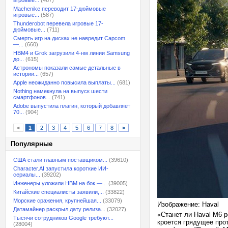
игровые...
(467)
Machenike переводит 17-дюймовые
игровые...
(587)
Thunderobot перевела игровые 17-
дюймовые...
(711)
Смерть игр на дисках не навредит Capcom
—...
(660)
HBM4 и Grok загрузили 4-нм линии Samsung
до...
(615)
Астрономы показали самые детальные в
истории...
(657)
Apple неожиданно повысила выплаты...
(681)
Nothing намекнула на выпуск шести
смартфонов...
(741)
Adobe выпустила плагин, который добавляет
70...
(904)
<
1
2
3
4
5
6
7
8
>
Популярные
США стали главным поставщиком...
(39610)
Character.AI запустила короткие ИИ-
сериалы...
(39202)
Инженеры уложили HBM на бок —...
(39005)
Китайские специалисты заявили,...
(33822)
Морские сражения, крупнейшая...
(33079)
Изображение: Haval
Датамайнер раскрыл дату релиза...
(32027)
«Станет ли Haval M6 р
Тысячи сотрудников Google требуют...
кроется грядущее про
(28004)