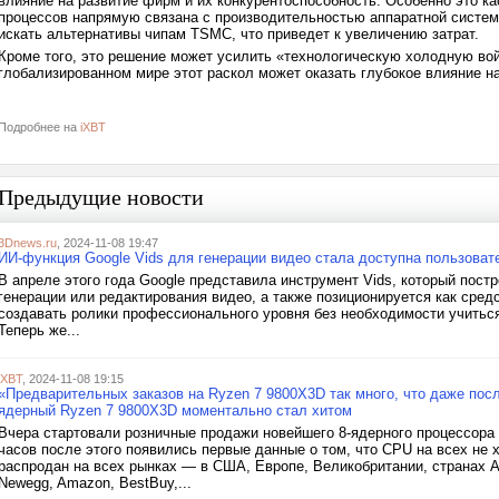
влияние на развитие фирм и их конкурентоспособность. Особенно это ка
процессов напрямую связана с производительностью аппаратной систем
искать альтернативы чипам TSMC, что приведет к увеличению затрат.
Кроме того, это решение может усилить «технологическую холодную в
глобализированном мире этот раскол может оказать глубокое влияние
Подробнее на
iXBT
Предыдущие новости
3Dnews.ru
, 2024-11-08 19:47
ИИ-функция Google Vids для генерации видео стала доступна пользова
В апреле этого года Google представила инструмент Vids, который пост
генерации или редактирования видео, а также позиционируется как сре
создавать ролики профессионального уровня без необходимости учиться
Теперь же...
iXBT
, 2024-11-08 19:15
«Предварительных заказов на Ryzen 7 9800X3D так много, что даже по
ядерный Ryzen 7 9800X3D моментально стал хитом
Вчера стартовали розничные продажи новейшего 8-ядерного процессора 
часов после этого появились первые данные о том, что CPU на всех не
распродан на всех рынках — в США, Европе, Великобритании, странах 
Newegg, Amazon, BestBuy,...