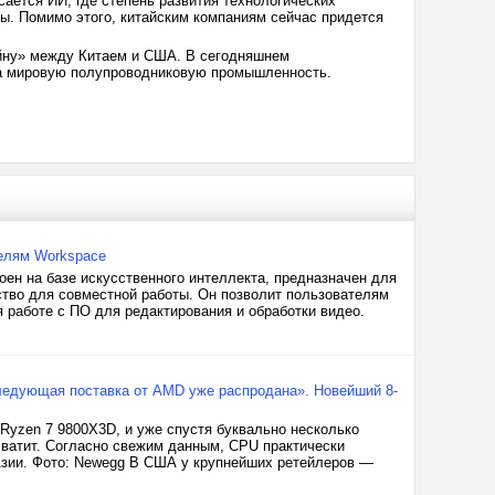
сается ИИ, где степень развития технологических
ы. Помимо этого, китайским компаниям сейчас придется
ойну» между Китаем и США. В сегодняшнем
 на мировую полупроводниковую промышленность.
телям Workspace
роен на базе искусственного интеллекта, предназначен для
дство для совместной работы. Он позволит пользователям
 работе с ПО для редактирования и обработки видео.
следующая поставка от AMD уже распродана». Новейший 8-
Ryzen 7 9800X3D, и уже спустя буквально несколько
 хватит. Согласно свежим данным, CPU практически
Азии. Фото: Newegg В США у крупнейших ретейлеров —