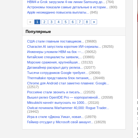
HBM4 и Grok загрузили 4-нм линии Samsung до...
(764)
Астрономы показали самые детальные в истории...
(800)
Apple неожиданно повысила выплаты...
(845)
<
1
2
3
4
5
6
7
8
>
Популярные
США стали главным поставщиком...
(39680)
Character.AI запустила короткие ИИ-сериалы...
(39255)
Инженеры уложили HBM на бок —...
(39052)
Китайские специалисты заявили,...
(33865)
Морские сражения, крупнейшая...
(33132)
Датамайнер раскрыл дату релиза...
(32077)
Тысячи сотрудников Google требуют...
(28069)
Thermaltake представила блок питания,...
(26449)
Chrome для Android стал заметно плавнее: Google...
(22517)
Россияне стали звонить и писать...
(22025)
Вышел релиз OpenIDE Pro — корпоративной...
(20558)
Mitsubishi начнёт выпускать по 1000...
(20116)
Owlcat починила Warhammer 40,000: Rogue Trader...
(19442)
Игра в стиле «Джона Уика», новая...
(18979)
Геймер отсудил у Microsoft свой аккаунт...
(18029)