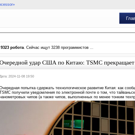
ocessor»
Гла
и
9323 робота
. Сейчас ищут 3238 программистов ...
Очередной удар США по Китаю: TSMC прекращает 
Дата: 2024-11-08 19:50
Очередная попытка сдержать технологическое развитие Китая: как сооб
TSMC получили уведомления по электронной почте о том, что тайваньска
нанометровых чипов (а также чипов, выполненных по менее тонким техп