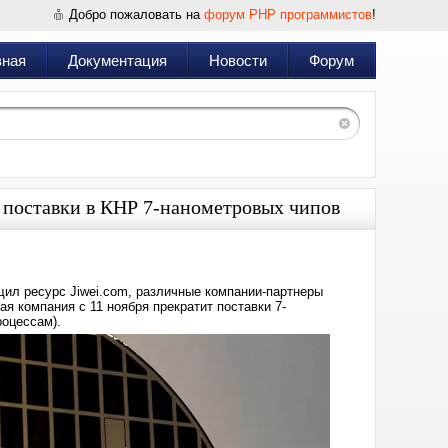
Добро пожаловать на
форум PHP программистов
!
вная
Документация
Новости
Форум
поставки в КНР 7-нанометровых чипов
щил ресурс Jiwei.com, различные компании-партнеры
я компания с 11 ноября прекратит поставки 7-
роцессам).