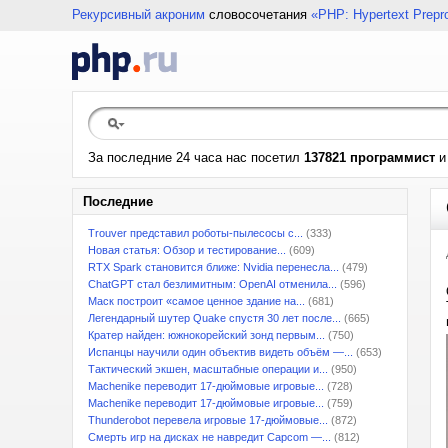
Рекурсивный акроним
словосочетания
«PHP: Hypertext Prepr
За последние 24 часа нас посетил
137821 программист
Последние
Trouver представил роботы-пылесосы с...
(333)
Новая статья: Обзор и тестирование...
(609)
RTX Spark становится ближе: Nvidia перенесла...
(479)
ChatGPT стал безлимитным: OpenAI отменила...
(596)
Маск построит «самое ценное здание на...
(681)
Легендарный шутер Quake спустя 30 лет после...
(665)
Кратер найден: южнокорейский зонд первым...
(750)
Испанцы научили один объектив видеть объём —...
(653)
Тактический экшен, масштабные операции и...
(950)
Machenike переводит 17-дюймовые игровые...
(728)
Machenike переводит 17-дюймовые игровые...
(759)
Thunderobot перевела игровые 17-дюймовые...
(872)
Смерть игр на дисках не навредит Capcom —...
(812)