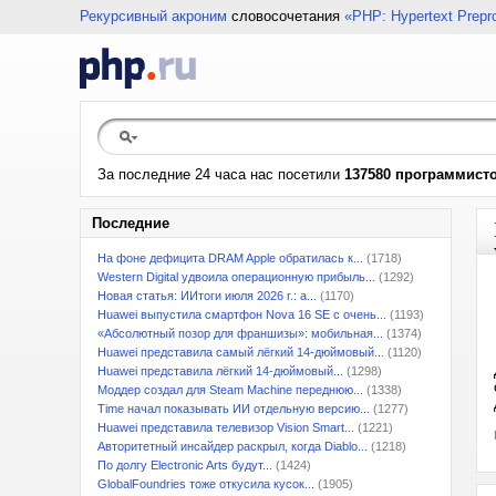
Рекурсивный акроним
словосочетания
«PHP: Hypertext Prepr
За последние 24 часа нас посетили
137580 программист
Последние
На фоне дефицита DRAM Apple обратилась к...
(1718)
Western Digital удвоила операционную прибыль...
(1292)
Новая статья: ИИтоги июля 2026 г.: а...
(1170)
Huawei выпустила смартфон Nova 16 SE с очень...
(1193)
«Абсолютный позор для франшизы»: мобильная...
(1374)
Huawei представила самый лёгкий 14-дюймовый...
(1120)
Huawei представила лёгкий 14-дюймовый...
(1298)
Моддер создал для Steam Machine переднюю...
(1338)
Time начал показывать ИИ отдельную версию...
(1277)
Huawei представила телевизор Vision Smart...
(1221)
Авторитетный инсайдер раскрыл, когда Diablo...
(1218)
По долгу Electronic Arts будут...
(1424)
GlobalFoundries тоже откусила кусок...
(1905)