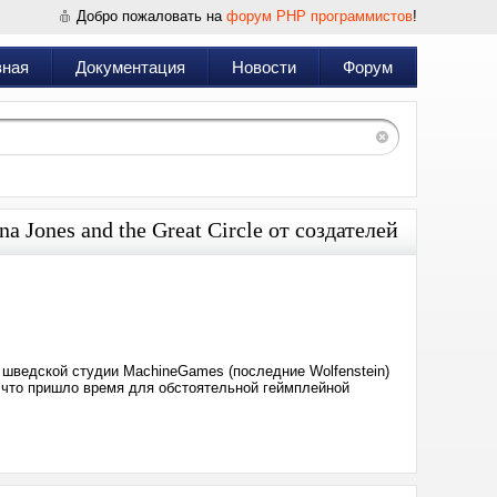
Добро пожаловать на
форум PHP программистов
!
вная
Документация
Новости
Форум
Jones and the Great Circle от создателей
Дата:
2024-
11-
08
21:22
от шведской студии MachineGames (последние Wolfenstein)
, что пришло время для обстоятельной геймплейной