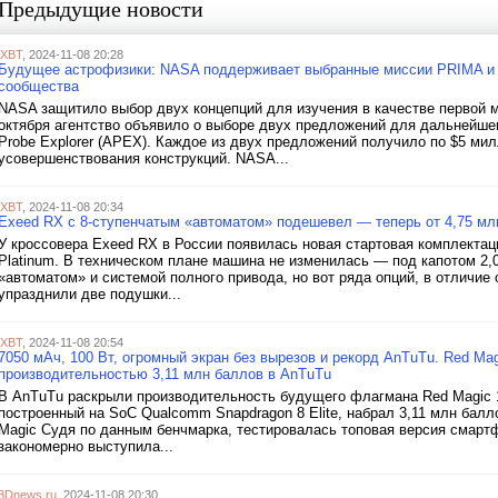
Предыдущие новости
iXBT
, 2024-11-08 20:28
Будущее астрофизики: NASA поддерживает выбранные миссии PRIMA и 
сообщества
NASA защитило выбор двух концепций для изучения в качестве первой м
октября агентство объявило о выборе двух предложений для дальнейшег
Probe Explorer (APEX). Каждое из двух предложений получило по $5 ми
усовершенствования конструкций. NASA...
iXBT
, 2024-11-08 20:34
Exeed RX с 8-ступенчатым «автоматом» подешевел — теперь от 4,75 мл
У кроссовера Exeed RX в России появилась новая стартовая комплектаци
Platinum. В техническом плане машина не изменилась — под капотом 2,
«автоматом» и системой полного привода, но вот ряда опций, в отличие 
упразднили две подушки...
iXBT
, 2024-11-08 20:54
7050 мАч, 100 Вт, огромный экран без вырезов и рекорд AnTuTu. Red Ma
производительностью 3,11 млн баллов в AnTuTu
В AnTuTu раскрыли производительность будущего флагмана Red Magic 1
построенный на SoC Qualcomm Snapdragon 8 Elite, набрал 3,11 млн балл
Magic Судя по данным бенчмарка, тестировалась топовая версия смарт
закономерно выступила...
3Dnews.ru
, 2024-11-08 20:30