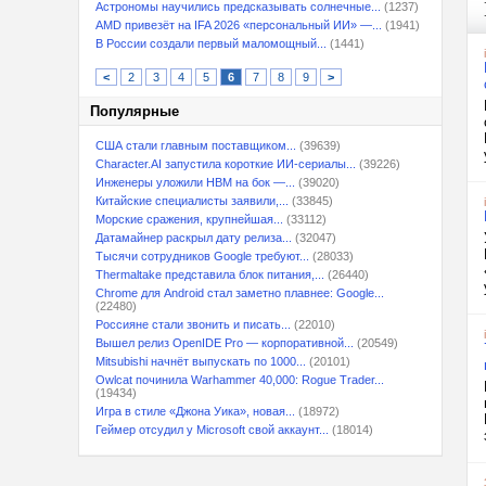
Астрономы научились предсказывать солнечные...
(1237)
AMD привезёт на IFA 2026 «персональный ИИ» —...
(1941)
В России создали первый маломощный...
(1441)
<
2
3
4
5
6
7
8
9
>
Популярные
США стали главным поставщиком...
(39639)
Character.AI запустила короткие ИИ-сериалы...
(39226)
Инженеры уложили HBM на бок —...
(39020)
Китайские специалисты заявили,...
(33845)
Морские сражения, крупнейшая...
(33112)
Датамайнер раскрыл дату релиза...
(32047)
Тысячи сотрудников Google требуют...
(28033)
Thermaltake представила блок питания,...
(26440)
Chrome для Android стал заметно плавнее: Google...
(22480)
Россияне стали звонить и писать...
(22010)
Вышел релиз OpenIDE Pro — корпоративной...
(20549)
Mitsubishi начнёт выпускать по 1000...
(20101)
Owlcat починила Warhammer 40,000: Rogue Trader...
(19434)
Игра в стиле «Джона Уика», новая...
(18972)
Геймер отсудил у Microsoft свой аккаунт...
(18014)