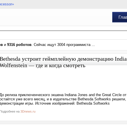
ocessor»
Гла
ов
и
9316 роботов
. Сейчас ищут 3004 программиста ...
Bethesda устроит геймплейную демонстрацию Indiana 
Wolfenstein — где и когда смотреть
До релиза приключенческого экшена Indiana Jones and the Great Circle 
остаётся уже всего месяц, и в издательстве Bethesda Softworks решили
демонстрации игры. Источник изображений: Bethesda Softworks
Подробнее на
3Dnews.ru