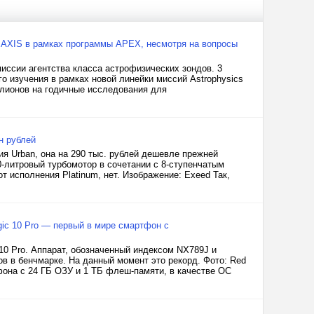
AXIS в рамках программы APEX, несмотря на вопросы
иссии агентства класса астрофизических зондов. 3
о изучения в рамках новой линейки миссий Astrophysics
ллионов на годичные исследования для
н рублей
я Urban, она на 290 тыс. рублей дешевле прежней
0-литровый турбомотор в сочетании с 8-ступенчатым
от исполнения Platinum, нет. Изображение: Exeed Так,
gic 10 Pro — первый в мире смартфон с
0 Pro. Аппарат, обозначенный индексом NX789J и
ов в бенчмарке. На данный момент это рекорд. Фото: Red
фона с 24 ГБ ОЗУ и 1 ТБ флеш-памяти, в качестве ОС