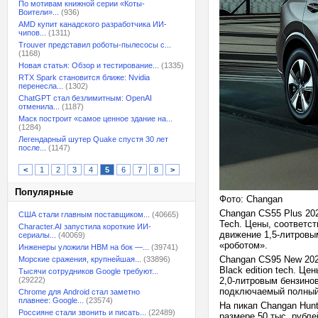
По мотивам книжной серии «Коты-
Воители»...
(936)
AMD купит канадского разработчика ИИ-
чипов...
(1311)
Trouver представил роботы-пылесосы с...
(1168)
Новая статья: Обзор и тестирование...
(1335)
RTX Spark становится ближе: Nvidia
перенесла...
(1302)
ChatGPT стал безлимитным: OpenAI
отменила...
(1187)
Маск построит «самое ценное здание на...
(1284)
Легендарный шутер Quake спустя 30 лет
после...
(1147)
<
1
2
3
4
5
6
7
8
>
Популярные
Фото: Changan
Changan CS55 Plus 202
США стали главным поставщиком...
(40665)
Tech. Цены, соответст
Character.AI запустила короткие ИИ-
движение 1,5-литровы
сериалы...
(40069)
«роботом».
Инженеры уложили HBM на бок —...
(39741)
Changan CS95 New 2023
Морские сражения, крупнейшая...
(33896)
Black edition tech. Ц
Тысячи сотрудников Google требуют...
(29222)
2,0-литровым бензино
подключаемый полный
Chrome для Android стал заметно
плавнее: Google...
(23574)
На пикап Changan Hun
Россияне стали звонить и писать...
(22489)
размере 50 тыс. рубле