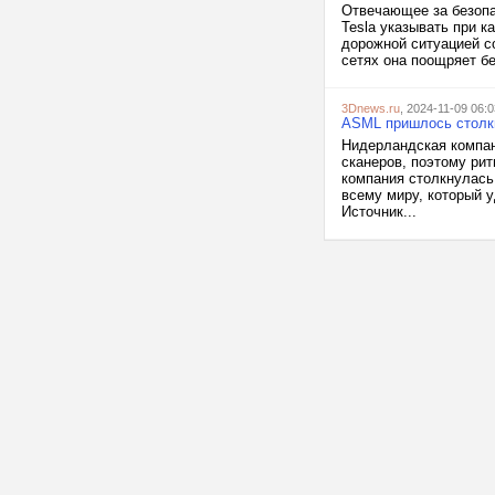
Отвечающее за безоп
Tesla указывать при к
дорожной ситуацией со
сетях она поощряет бе
3Dnews.ru
, 2024-11-09 06:0
ASML пришлось столкн
Нидерландская компа
сканеров, поэтому ри
компания столкнулась
всему миру, который у
Источник...