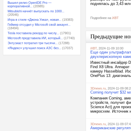
Вышел релиз OpenIDE Pro —
поднялась до 3,43 млн
корпоративной...
(20985)
Mitsubishi начнёт выпускать по 1000...
(20546)
Подробнее на
iXBT
Игра в стиле «Джона Уика», новая...
(19383)
Геймер отсудил у Microsoft свой аккаунт...
(18494)
Tesla поставила рекорд по числу...
(17901)
Предыдущие но
Microsoft представила ИИ, который...
(17740)
Энтузиаст потратил три тысячи...
(17288)
«Яндекс» улучшил поиск АЗС без...
(17037)
iXBT
, 2024-11-09 10:00
Еще один ультрафлагма
двухперископную каме
Известный инсайдер D
Find X8 Ultra. Аппара
камеру Hasselblad. Из
OnePlus 13: диагональ
3Dnews.ru
, 2024-11-09 08:2
Corning получит $32 м
Компания Corning, аме
устройств, получит фи
Science Act) для про
микросхем. Источник и
3Dnews.ru
, 2024-11-09 07:4
Американские регулят