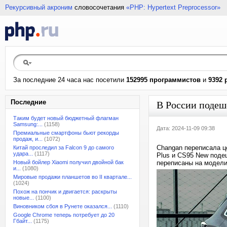
Рекурсивный акроним
словосочетания
«PHP: Hypertext Preprocessor»
За последние 24 часа нас посетили
152995 программистов
и
9392 
Последние
В России подеш
Таким будет новый бюджетный флагман
Samsung:...
(1158)
Дата: 2024-11-09 09:38
Премиальные смартфоны бьют рекорды
продаж, и...
(1072)
Changan переписала ц
Китай проследил за Falcon 9 до самого
удара...
(1117)
Plus и CS95 New подеш
Новый бойлер Xiaomi получил двойной бак
переписаны на модели
и...
(1080)
Мировые продажи планшетов во II квартале...
(1024)
Похож на пончик и двигается: раскрыты
новые...
(1100)
Виновником сбоя в Рунете оказался...
(1110)
Google Chrome теперь потребует до 20
Гбайт...
(1175)