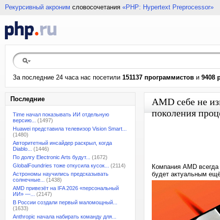
Рекурсивный акроним
словосочетания
«PHP: Hypertext Preprocessor»
За последние 24 часа нас посетили
151137 программистов
и
9408 
Последние
AMD себе не из
поколения проц
Time начал показывать ИИ отдельную
версию...
(1497)
Huawei представила телевизор Vision Smart...
(1480)
Авторитетный инсайдер раскрыл, когда
Diablo...
(1446)
По долгу Electronic Arts будут...
(1672)
GlobalFoundries тоже откусила кусок...
(2114)
Компания AMD всегда 
будет актуальным ещё
Астрономы научились предсказывать
солнечные...
(1438)
AMD привезёт на IFA 2026 «персональный
ИИ» —...
(2147)
В России создали первый маломощный...
(1633)
Anthropic начала набирать команду для...