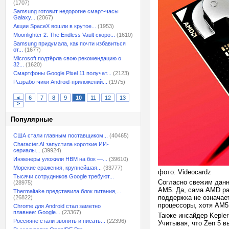
(1707)
Samsung готовит недорогие смарт-часы
Galaxy...
(2067)
Акции SpaceX вошли в крутое...
(1953)
Moonlighter 2: The Endless Vault скоро...
(1610)
Samsung придумала, как почти избавиться
от...
(1677)
Microsoft подтёрла свою рекомендацию о
32...
(1620)
Смартфоны Google Pixel 11 получат...
(2123)
Разработчики Android-приложений...
(1975)
<
6
7
8
9
10
11
12
13
>
Популярные
США стали главным поставщиком...
(40465)
Character.AI запустила короткие ИИ-
сериалы...
(39924)
Инженеры уложили HBM на бок —...
(39610)
Морские сражения, крупнейшая...
(33777)
фото: Videocardz
Тысячи сотрудников Google требуют...
Согласно свежим данн
(28975)
AM5. Да, сама AMD ра
Thermaltake представила блок питания,...
поддержка не означает
(26822)
процессоры, хотя AM5
Chrome для Android стал заметно
плавнее: Google...
(23367)
Также инсайдер Kepler
Россияне стали звонить и писать...
(22396)
Учитывая, что Zen 5 в