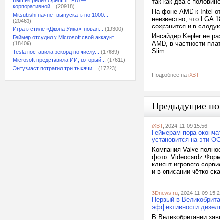
Вышел релиз OpenIDE Pro —
так как два с половин
корпоративной...
(20918)
На фоне AMD к Intel о
Mitsubishi начнёт выпускать по 1000...
неизвестно, что LGA 1
(20463)
сохранится и в след
Игра в стиле «Джона Уика», новая...
(19300)
Инсайдер Kepler не р
Геймер отсудил у Microsoft свой аккаунт...
AMD, в частности пла
(18406)
Slim.
Tesla поставила рекорд по числу...
(17689)
Microsoft представила ИИ, который...
(17611)
Энтузиаст потратил три тысячи...
(17223)
Подробнее на
iXBT
Предыдущие но
iXBT
, 2024-11-09 15:56
Геймерам пора оконча
установится на эти О
Компания Valve полно
фото: Videocardz Фор
клиент игрового серв
и в описании чётко ск
3Dnews.ru
, 2024-11-09 15:2
Первый в Великобритан
эффективности дизел
В Великобритании зав