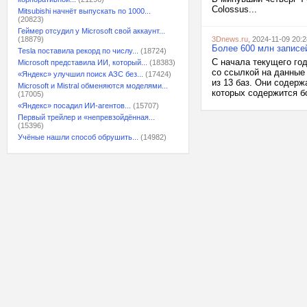
Colossus...
Mitsubishi начнёт выпускать по 1000...
(20823)
Геймер отсудил у Microsoft свой аккаунт...
(18879)
3Dnews.ru
, 2024-11-09 20:2
Более 600 млн записей
Tesla поставила рекорд по числу...
(18724)
С начала текущего го
Microsoft представила ИИ, который...
(18383)
со ссылкой на данные
«Яндекс» улучшил поиск АЗС без...
(17424)
из 13 баз. Они содерж
Microsoft и Mistral обменяются моделями...
которых содержится бо
(17005)
«Яндекс» посадил ИИ-агентов...
(15707)
Первый трейлер и «непревзойдённая...
(15396)
Учёные нашли способ обрушить...
(14982)