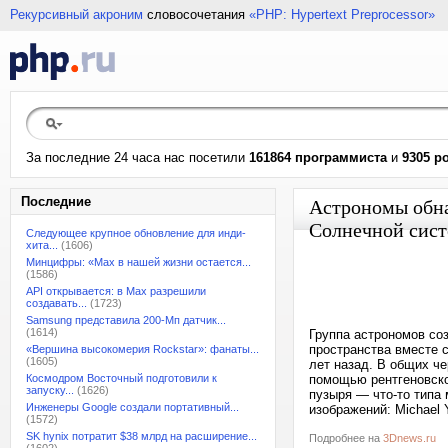
Рекурсивный акроним
словосочетания
«PHP: Hypertext Preprocessor»
За последние 24 часа нас посетили
161864 программиста
и
9305 р
Последние
Астрономы обна
Солнечной сист
Следующее крупное обновление для инди-
хита...
(1606)
Минцифры: «Max в нашей жизни остается...
(1586)
API открывается: в Max разрешили
создавать...
(1723)
Samsung представила 200-Мп датчик...
(1614)
Группа астрономов со
пространства вместе 
«Вершина высокомерия Rockstar»: фанаты...
(1605)
лет назад. В общих ч
Космодром Восточный подготовили к
помощью рентгеновско
запуску...
(1626)
пузыря — что-то типа 
Инженеры Google создали портативный...
изображений: Michael
(1572)
SK hynix потратит $38 млрд на расширение...
Подробнее на
3Dnews.ru