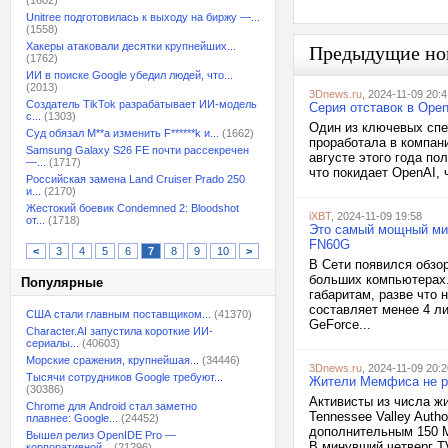
(1602)
Unitree подготовилась к выходу на биржу —...
(1558)
Хакеры атаковали десятки крупнейших...
Предыдущие но
(1762)
ИИ в поиске Google убедил людей, что...
(2013)
3Dnews.ru
, 2024-11-09 20:4
Создатель TikTok разрабатывает ИИ-модель
Серия отставок в Ope
с...
(1303)
Один из ключевых спец
Суд обязал M**a изменить F******k и...
(1662)
проработала в компани
Samsung Galaxy S26 FE почти рассекречен
августе этого года по
—...
(1717)
что покидает OpenAI, 
Российская замена Land Cruiser Prado 250
и...
(2170)
Жестокий боевик Condemned 2: Bloodshot
iXBT
, 2024-11-09 19:58
от...
(1718)
Это самый мощный мин
FN60G
<
3
4
5
6
7
8
9
10
>
В Сети появился обзо
больших компьютерах.
Популярные
габаритам, разве что 
составляет менее 4 ли
США стали главным поставщиком...
(41370)
GeForce...
Character.AI запустила короткие ИИ-
сериалы...
(40603)
Морские сражения, крупнейшая...
(34446)
3Dnews.ru
, 2024-11-09 20:2
Тысячи сотрудников Google требуют...
Жители Мемфиса не р
(30386)
Активисты из числа ж
Chrome для Android стал заметно
Tennessee Valley Auth
плавнее: Google...
(24452)
дополнительным 150 М
Вышел релиз OpenIDE Pro —
В минувший четверг T
корпоративной...
(21296)