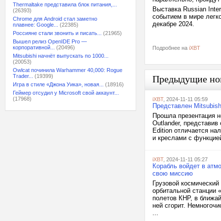
Thermaltake представила блок питания,...
Выставка Russian Inte
(26393)
событием в мире легк
Chrome для Android стал заметно
декабре 2024.
плавнее: Google...
(22385)
Россияне стали звонить и писать...
(21965)
Вышел релиз OpenIDE Pro —
корпоративной...
(20496)
Подробнее на
iXBT
Mitsubishi начнёт выпускать по 1000...
(20053)
Owlcat починила Warhammer 40,000: Rogue
Trader...
(19399)
Предыдущие но
Игра в стиле «Джона Уика», новая...
(18916)
Геймер отсудил у Microsoft свой аккаунт...
(17968)
iXBT
, 2024-11-11 05:59
Представлен Mitsubishi
Прошла презентация н
Outlander, представив 
Edition отличается н
и креслами с функцие
iXBT
, 2024-11-11 05:27
Корабль войдет в атм
свою миссию
Грузовой космический
орбитальной станции 
полетов КНР, в ближа
ней сгорит. Немногочи
...