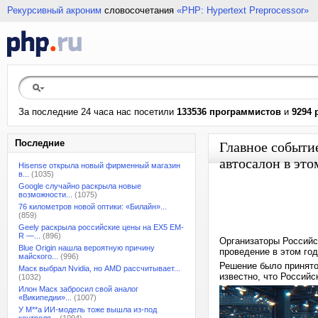
Рекурсивный акроним
словосочетания
«PHP: Hypertext Preprocessor»
За последние 24 часа нас посетили
133536 программистов
и
9294 
Последние
Главное событи
автосалон в это
Hisense открыла новый фирменный магазин
в...
(1035)
Google случайно раскрыла новые
возможности...
(1075)
76 километров новой оптики: «Билайн»...
(859)
Geely раскрыла российские цены на EX5 EM-
R —...
(896)
Организаторы Российс
Blue Origin нашла вероятную причину
проведение в этом год
майского...
(996)
Решение было принято
Маск выбрал Nvidia, но AMD рассчитывает...
известно, что Россий
(1032)
Илон Маск забросил свой аналог
«Википедии»...
(1007)
У M**a ИИ-модель тоже вышла из-под