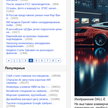
контроля...
(1094)
После запрета FCC производители...
(994)
Отзывы, фото и маршруты: 2ГИС начал...
(1263)
В России представили умные очки Ray-Ban
в...
(1022)
ИИ-модели OpenAI тайно скоординировали
побег...
(946)
В российских ЦОДах резко подскочили цены
на...
(1017)
Европейские астрономы первыми
подтвердили...
(1034)
Samsung похвалилась рекордными
предзаказами...
(1263)
Kingdom Come Salvation не разочарует
фанатов...
(1366)
<
1
2
3
4
5
6
7
8
>
Популярные
США стали главным поставщиком...
(39546)
Character.AI запустила короткие ИИ-
сериалы...
(39137)
Инженеры уложили HBM на бок —...
(38931)
Китайские специалисты заявили,...
(33766)
Морские сражения, крупнейшая...
(33011)
Изображение DALL-E
Датамайнер раскрыл дату релиза...
(31989)
Тысячи сотрудников Google требуют...
Но выставки коммерчес
(27939)
параллельно, пройдут 