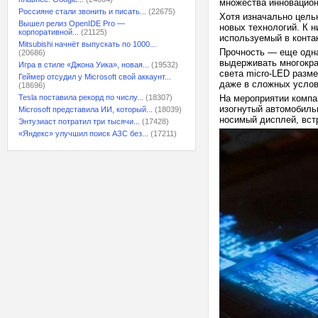
множества инновацио
Россияне стали звонить и писать...
(22675)
Хотя изначально цель
Вышел релиз OpenIDE Pro —
новых технологий. К 
корпоративной...
(21125)
используемый в конта
Mitsubishi начнёт выпускать по 1000...
Прочность — еще одна
(20686)
выдерживать многократ
Игра в стиле «Джона Уика», новая...
(19532)
света micro-LED разм
Геймер отсудил у Microsoft свой аккаунт...
даже в сложных услов
(18696)
Tesla поставила рекорд по числу...
(18307)
На мероприятии компа
изогнутый автомобиль
Microsoft представила ИИ, который...
(18039)
носимый дисплей, вст
Энтузиаст потратил три тысячи...
(17428)
«Яндекс» улучшил поиск АЗС без...
(17211)