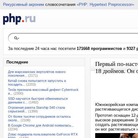
Рекурсивный акроним
словосочетания
«PHP: Hypertext Preprocessor»
За последние 24 часа нас посетили
171668 программистов
и
9327 
Последние
Первый по-наст
18 дюймов. Он 
Для марсианских вертолётов нового
поколения...
(2171)
Китай снова попытается запустить и
посадить...
(2203)
Tesla признала массовый дефект Cybertruck
и...
(2300)
SSD научатся быстрее обмениваться
данными с...
(1492)
Южнокорейская компан
Огромная ракета Starship S40 стала
растягивающегося дис
серьезной...
(1399)
Прототип оснащен 12-
От более тысячи сотрудников осталось
высокое разрешение 1
около...
(2106)
создать растягивающи
В Google Chrome для Android появилась...
он мог растягиваться 
(2234)
Zotac подарила пользователю GeForce RTX