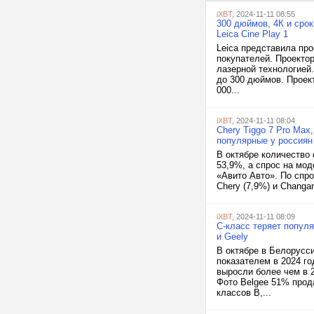
iXBT
, 2024-11-11 08:55
300 дюймов, 4К и сро
Leica Cine Play 1
Leica представила про
покупателей. Проектор
лазерной технологией
до 300 дюймов. Проек
000...
iXBT
, 2024-11-11 08:04
Chery Tiggo 7 Pro Max,
популярные у россиян
В октябре количество
53,9%, а спрос на мод
«Авито Авто». По спро
Chery (7,9%) и Changa
iXBT
, 2024-11-11 08:09
C-класс теряет попул
и Geely
В октябре в Белорусс
показателем в 2024 г
выросли более чем в 2
Фото Belgee 51% прод
классов B,...