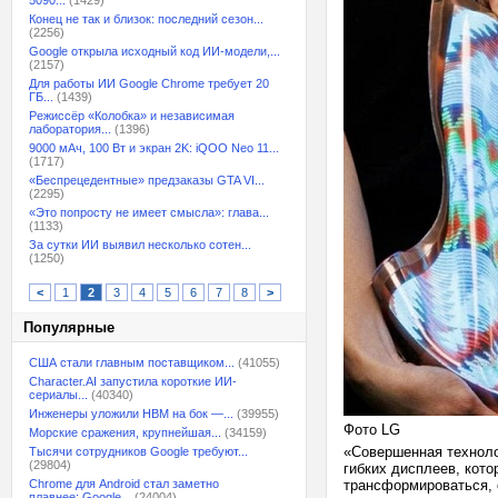
5090...
(1429)
Конец не так и близок: последний сезон...
(2256)
Google открыла исходный код ИИ-модели,...
(2157)
Для работы ИИ Google Chrome требует 20
ГБ...
(1439)
Режиссёр «Колобка» и независимая
лаборатория...
(1396)
9000 мАч, 100 Вт и экран 2K: iQOO Neo 11...
(1717)
«Беспрецедентные» предзаказы GTA VI...
(2295)
«Это попросту не имеет смысла»: глава...
(1133)
За сутки ИИ выявил несколько сотен...
(1250)
<
1
2
3
4
5
6
7
8
>
Популярные
США стали главным поставщиком...
(41055)
Character.AI запустила короткие ИИ-
сериалы...
(40340)
Инженеры уложили HBM на бок —...
(39955)
Фото LG
Морские сражения, крупнейшая...
(34159)
«Совершенная техноло
Тысячи сотрудников Google требуют...
(29804)
гибких дисплеев, кот
Chrome для Android стал заметно
трансформироваться, 
плавнее: Google...
(24004)