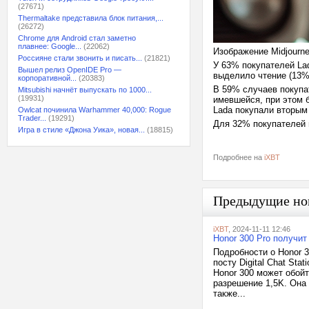
(27671)
Thermaltake представила блок питания,...
(26272)
Chrome для Android стал заметно
плавнее: Google...
(22062)
Изображение Midjourn
Россияне стали звонить и писать...
(21821)
У 63% покупателей La
Вышел релиз OpenIDE Pro —
выделило чтение (13%)
корпоративной...
(20383)
В 59% случаев покупа
Mitsubishi начнёт выпускать по 1000...
(19931)
имевшейся, при этом 
Lada покупали вторым
Owlcat починила Warhammer 40,000: Rogue
Trader...
(19291)
Для 32% покупателей 
Игра в стиле «Джона Уика», новая...
(18815)
Подробнее на
iXBT
Предыдущие но
iXBT
, 2024-11-11 12:46
Honor 300 Pro получит
Подробности о Honor 3
посту Digital Chat St
Honor 300 может обой
разрешение 1,5K. Она
также...