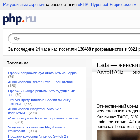
Рекурсивный акроним
словосочетания
«PHP: Hypertext Preprocessor»
За последние 24 часа нас посетили
130438 программистов
и
9321 
Последние
Lada — женский
АвтоВАЗа — же
OpenAI попросила суд отклонить иск Apple,...
(79)
Анонсирована Beaten Path — пошаговая...
(120)
OpenAI и Google решили, что будущее ИИ —
за...
(79)
Trouver представила в России линейку
техники...
(378)
Отечественный бренд 
Анонсирован смартфон Vivo S2 с
исследованию холдин
изогнутым...
(298)
Как пишет ТАСС, 51% 
«Частный узел» Apple не оправдал название
Lada составляет 42 го
—...
(281)
регионах Поволжья, г
Sony начала клеймить PlayStation 5
стикерами...
(393)
Продажи консолей Nintendo Switch 2 в