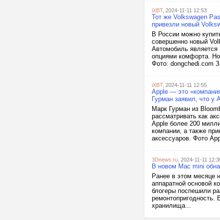
iXBT
, 2024-11-11 12:53
Тот же Volkswagen Pa
привезли новый Volks
В России можно купить
совершенно новый Vol
Автомобиль является 
опциями комфорта. Но 
Фото: dongchedi.com За
iXBT
, 2024-11-11 12:55
Apple — это «компания
Гурман заявил, что у 
Марк Гурман из Bloomb
рассматривать как акс
Apple более 200 милл
компании, а также пр
аксессуаров. Фото Appl
3Dnews.ru
, 2024-11-11 12:3
В новом Mac mini обн
Ранее в этом месяце 
аппаратной основой к
блогеры поспешили ра
ремонтопригодность. 
хранилища...