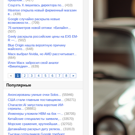
прошлом...
(417)
Соцсеть X лишилась директора по...
(410)
Hisense открыла новый фирменный магазин
в...
(439)
Google случайно раскрыла новые
возможности...
(709)
76 километров новой оптики: «Билайн»...
(507)
Geely раскрыла российские цены на EX5 EM-
R —...
(502)
Blue Origin нашла вероятную причину
майского...
(648)
Маск выбрал Nvidia, но AMD рассчитывает...
(664)
Илон Маск забросил свой аналог
«Википедии»...
(639)
<
1
2
3
4
5
6
7
8
>
Популярные
Анонсированы умные очки Solos...
(55946)
США стали главным поставщиком...
(39271)
Character.AI запустила короткие ИИ-
сериалы...
(38881)
Инженеры уложили HBM на бок —...
(38705)
Китайские специалисты заявили,...
(33570)
Морские сражения, крупнейшая...
(32702)
Датамайнер раскрыл дату релиза...
(31813)
Тысячи сотрудников Google требуют...