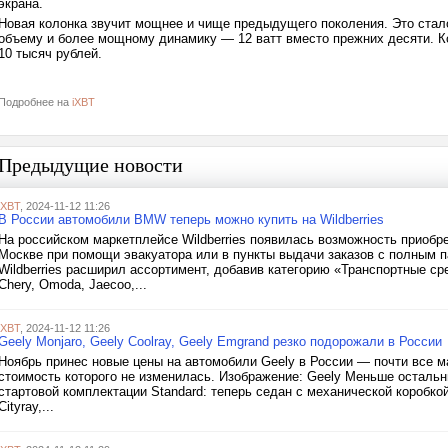
экрана.
Новая колонка звучит мощнее и чище предыдущего поколения. Это ста
объему и более мощному динамику — 12 ватт вместо прежних десяти. Ко
10 тысяч рублей.
Подробнее на
iXBT
Предыдущие новости
iXBT
, 2024-11-12 11:26
В России автомобили BMW теперь можно купить на Wildberries
На российском маркетплейсе Wildberries появилась возможность приоб
Москве при помощи эвакуатора или в пункты выдачи заказов с полным п
Wildberries расширил ассортимент, добавив категорию «Транспортные ср
Chery, Omoda, Jaecoo,...
iXBT
, 2024-11-12 11:26
Geely Monjaro, Geely Coolray, Geely Emgrand резко подорожали в России
Ноябрь принес новые цены на автомобили Geely в России — почти все м
стоимость которого не изменилась. Изображение: Geely Меньше остальн
стартовой комплектации Standard: теперь седан с механической коробкой 
Cityray,...