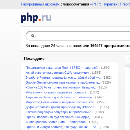
Рекурсивный акроним
словосочетания
«PHP: Hypertext Prepr
За последние 24 часа нас посетили
164547 программист
Последние
Представлен смартфон Redmi 17 5G — дисплей...
(1570)
Китай ответил на санкции США: ограничил...
(1585)
В работе Рунета произошёл масштабный сбой —...
(1382)
Google Gemini сможет сам находить проблемы в...
(1526)
«Это на 100 % не то, что мы хотели»: бывший...
(1613)
«Росатом» построит первый ветропарк в...
(1388)
Акционеры Samsung и SK hynix потребовали...
(1498)
Марсоход Perseverance впервые показал, как...
(1553)
Дефицит памяти грозит производству iPhone 18...
(1395)
Слежка под видом популярных приложений:...
(1382)
OpenAI попросила суд отклонить иск Apple,...
(1603)
Анонсирована Beaten Path — пошаговая...
(1580)
OpenAI и Google решили, что будущее ИИ — за...
(1289)