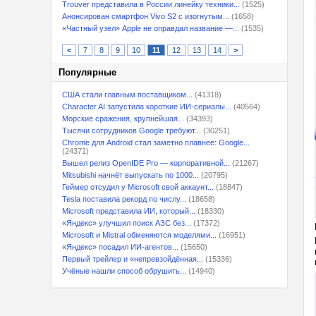
Trouver представила в России линейку техники...
(1525)
Анонсирован смартфон Vivo S2 с изогнутым...
(1658)
«Частный узел» Apple не оправдал название —...
(1535)
<
7
8
9
10
11
12
13
14
>
Популярные
США стали главным поставщиком...
(41318)
Character.AI запустила короткие ИИ-сериалы...
(40564)
Морские сражения, крупнейшая...
(34393)
Тысячи сотрудников Google требуют...
(30251)
Chrome для Android стал заметно плавнее: Google...
(24371)
Вышел релиз OpenIDE Pro — корпоративной...
(21267)
Mitsubishi начнёт выпускать по 1000...
(20795)
Геймер отсудил у Microsoft свой аккаунт...
(18847)
Tesla поставила рекорд по числу...
(18658)
Microsoft представила ИИ, который...
(18330)
«Яндекс» улучшил поиск АЗС без...
(17372)
Microsoft и Mistral обменяются моделями...
(16951)
«Яндекс» посадил ИИ-агентов...
(15650)
Первый трейлер и «непревзойдённая...
(15336)
Учёные нашли способ обрушить...
(14940)