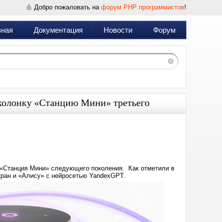
Добро пожаловать на
форум PHP программистов
!
вная
Документация
Новости
Форум
колонку «Станцию Мини» третьего
Дата:
2024-
11-
12
11:20
 «Станция Мини» следующего поколения. Как отметили в
кран и «Алису» с нейросетью YandexGPT.