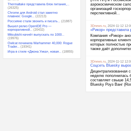
аэрокосмическом сало
Thermaltake представила блок питания,...
(26325)
организаций госкорпо
Chrome для Android стал заметно
перспективной...
плавнее: Google...
(22213)
Россияне стали звонить и писать...
(21887)
3Dnews.ru
, 2024-11-12 12:0
Вышел релиз OpenIDE Pro —
«Рикор» представила р
корпоративной...
(20432)
Mitsubishi начнёт выпускать по 1000...
Компания «Рикор» ано
(19976)
корпоративных клиент
Owlcat починила Warhammer 40,000: Rogue
которых полностью пр
Trader...
(19341)
также даёт дополнител
Игра в стиле «Джона Уика», новая...
(18855)
3Dnews.ru
, 2024-11-12 12:0
Соцсеть Bluesky выро
Децентрализованная с
неделю пополнилась б
составляет свыше 14,
Bluesky Роуз Ванг (Ro