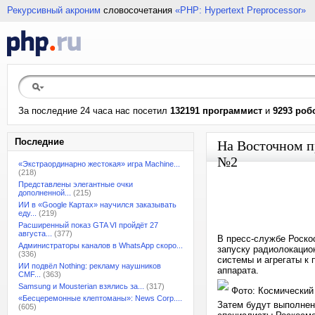
Рекурсивный акроним
словосочетания
«PHP: Hypertext Preprocessor»
За последние 24 часа нас посетил
132191 программист
и
9293 роб
Последние
На Восточном п
№2
«Экстраординарно жестокая» игра Machine...
(218)
Представлены элегантные очки
дополненной...
(215)
ИИ в «Google Картах» научился заказывать
еду...
(219)
Расширенный показ GTA VI пройдёт 27
августа...
(377)
В пресс-службе Роско
Администраторы каналов в WhatsApp скоро...
запуску радиолокацио
(336)
системы и агрегаты к 
ИИ подвёл Nothing: рекламу наушников
аппарата.
CMF...
(363)
Samsung и Mousterian взялись за...
(317)
Фото: Космический
«Бесцеремонные клептоманы»: News Corp....
Затем будут выполнен
(605)