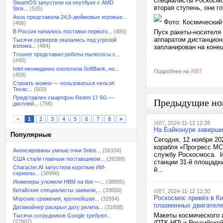
специалисты Роскосмо
SteamOS запустили на ноутбуке с AMD
вторая ступень, они г
Strix...
(525)
Asus представила 24,5-дюймовые игровые...
Фото: Космический
(466)
В России начались поставки первого...
(486)
Пуск ракеты-носителя
аппаратом дистанцио
Тысячи серверов оказались под угрозой
взлома...
(484)
запланирован на конец
Trouver представил роботы-пылесосы с...
(440)
Intel неожиданно озолотила SoftBank, но...
Подробнее на
iXBT
(459)
Строить можно — пользоваться нельзя:
Техас...
(503)
Представлен смартфон Redmi 17 5G —
Предыдущие но
дисплей...
(756)
<
1
2
3
4
5
6
7
8
>
iXBT
, 2024-11-12 12:28
На Байконуре заверши
Популярные
Сегодня, 12 ноября 20
корабля «Прогресс МС
Анонсированы умные очки Solos...
(56104)
службу Роскосмоса. И
США стали главным поставщиком...
(39399)
станции 31-й площадк
Character.AI запустила короткие ИИ-
й...
сериалы...
(38996)
Инженеры уложили HBM на бок —...
(38805)
Китайские специалисты заявили,...
(33656)
iXBT
, 2024-11-12 12:30
Роскосмос привёз в Ки
Морские сражения, крупнейшая...
(32894)
плазменных двигател
Датамайнер раскрыл дату релиза...
(31898)
Макеты космического 
Тысячи сотрудников Google требуют...
(27807)
(ПТК НП) и Российско