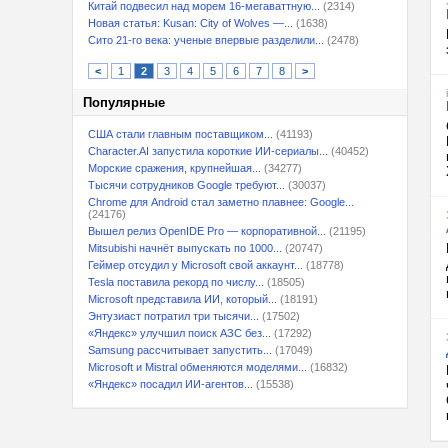
Китай подвесил над морем 16-мегаваттную...
(2314)
Новая статья: Kusan: City of Wolves —...
(1638)
Сито 21-го века: ученые впервые разделили...
(2478)
<
1
2
3
4
5
6
7
8
>
Популярные
США стали главным поставщиком...
(41193)
Character.AI запустила короткие ИИ-сериалы...
(40452)
Морские сражения, крупнейшая...
(34277)
Тысячи сотрудников Google требуют...
(30037)
Chrome для Android стал заметно плавнее: Google...
(24176)
Вышел релиз OpenIDE Pro — корпоративной...
(21195)
Mitsubishi начнёт выпускать по 1000...
(20747)
Геймер отсудил у Microsoft свой аккаунт...
(18778)
Tesla поставила рекорд по числу...
(18505)
Microsoft представила ИИ, который...
(18191)
Энтузиаст потратил три тысячи...
(17502)
«Яндекс» улучшил поиск АЗС без...
(17292)
Samsung рассчитывает запустить...
(17049)
Microsoft и Mistral обменяются моделями...
(16832)
«Яндекс» посадил ИИ-агентов...
(15538)