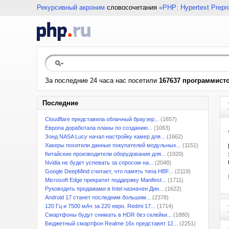
Рекурсивный акроним
словосочетания
«PHP: Hypertext Prepr
За последние 24 часа нас посетили
167637 программист
Последние
Cloudflare представила облачный браузер...
(1657)
Европа доработала планы по созданию...
(1063)
Зонд NASA Lucy начал настройку камер для...
(1662)
Хакеры похитили данные покупателей модульных...
(1151)
Китайские производители оборудования для...
(1920)
Nvidia не будет успевать за спросом на...
(2048)
Google DeepMind считает, что память типа HBF...
(2119)
Microsoft Edge прекратит поддержку Manifest...
(1711)
Руководить продажами в Intel назначен Дин...
(1622)
Android 17 станет последним большим...
(2378)
120 Гц и 7500 мАч за 220 евро. Redmi 17...
(1714)
Смартфоны будут снимать в HDR без склейки...
(1880)
Бюджетный смартфон Realme 16x представят 12...
(2251)