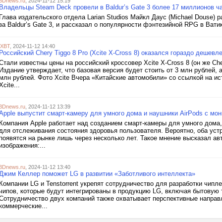
3Dnews.ru
, 2024-11-12 15:19
Владельцы Steam Deck провели в Baldur’s Gate 3 более 17 миллионов ча
Глава издательского отдела Larian Studios Майкл Даус (Michael Douse)
за Baldur’s Gate 3, и рассказал о популярности фэнтезийной RPG в Вати
iXBT
, 2024-11-12 14:40
Российский Chery Tiggo 8 Pro (Xcite X-Cross 8) оказался гораздо дешевл
Стали известны цены на российский кроссовер Xcite X-Cross 8 (он же Che
Издание утверждает, что базовая версия будет стоить от 3 млн рублей, а
млн рублей. Фото Xcite Вчера «Китайские автомобили» со ссылкой на и
Xcite...
3Dnews.ru
, 2024-11-12 13:39
Apple выпустит смарт-камеру для умного дома и наушники AirPods с мо
Компания Apple работает над созданием смарт-камеры для умного дома
для отслеживания состояния здоровья пользователя. Вероятно, оба уст
появятся на рынке лишь через несколько лет. Такое мнение высказал ав
изображения:...
3Dnews.ru
, 2024-11-12 13:40
Джим Келлер поможет LG в развитии «Заботливого интеллекта»
Компании LG и Tenstorrent укрепят сотрудничество для разработки чипл
чипов, которые будут интегрированы в продукцию LG, включая бытовую 
Сотрудничество двух компаний также охватывает перспективные направл
коммерческие...