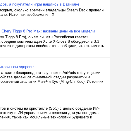
сов, а покупатели игры нашлись в Ватикане
 раскрыл, сколько времени владельцы Steam Deck провели
кане. Источник изображения: X
е Chery Tiggo 8 Pro Max: названы цены на все модели
ry Tiggo 8 Pro), о чем пишет «Российская газета».
 средняя комплектация Xcite X-Cross 8 обойдется в 3,3
сточник в дилерском сообществе сообщили, что стоимость
ниторингом здоровья
, а также беспроводных наушников AirPods с функциями
ройства далеки от финальной стадии разработки и
торитетный аналитик Мин-Чи Куо (Ming-Chi Kuo). Источник
етов и систем на кристалле (SoC) с целью создание ИИ-
технику с ИИ-управлением и решения для умного дома.
ения, такие как мобильные технологии будущего и