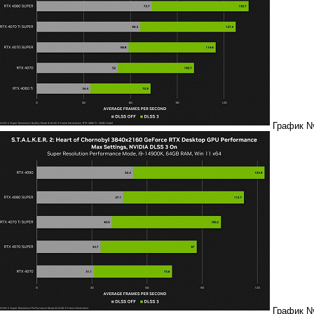
График Nv
График Nv