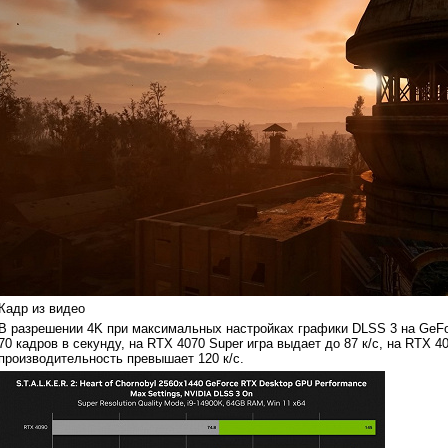
Кадр из видео
В разрешении 4K при максимальных настройках графики DLSS 3 на GeFo
70 кадров в секунду, на RTX 4070 Super игра выдает до 87 к/с, на RTX 4
производительность превышает 120 к/с.