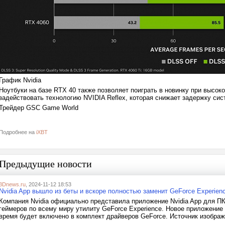
График Nvidia
Ноутбуки на базе RTX 40 также позволяет поиграть в новинку при высо
задействовать технологию NVIDIA Reflex, которая снижает задержку си
Трейдер GSC Game World
Подробнее на
iXBT
Предыдущие новости
3Dnews.ru
, 2024-11-12 18:53
Nvidia App вышло из беты и вскоре полностью заменит GeForce Experien
Компания Nvidia официально представила приложение Nvidia App для ПК
геймеров по всему миру утилиту GeForce Experience. Новое приложение
время будет включено в комплект драйверов GeForce. Источник изображе