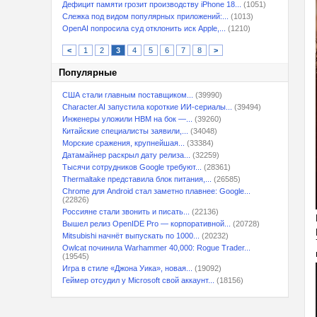
Дефицит памяти грозит производству iPhone 18...
(1051)
Слежка под видом популярных приложений:...
(1013)
OpenAI попросила суд отклонить иск Apple,...
(1210)
<
1
2
3
4
5
6
7
8
>
Популярные
США стали главным поставщиком...
(39990)
Character.AI запустила короткие ИИ-сериалы...
(39494)
Инженеры уложили HBM на бок —...
(39260)
Китайские специалисты заявили,...
(34048)
Морские сражения, крупнейшая...
(33384)
Датамайнер раскрыл дату релиза...
(32259)
Тысячи сотрудников Google требуют...
(28361)
Thermaltake представила блок питания,...
(26585)
Chrome для Android стал заметно плавнее: Google...
(22826)
Россияне стали звонить и писать...
(22136)
Вышел релиз OpenIDE Pro — корпоративной...
(20728)
Mitsubishi начнёт выпускать по 1000...
(20232)
Owlcat починила Warhammer 40,000: Rogue Trader...
(19545)
Игра в стиле «Джона Уика», новая...
(19092)
Геймер отсудил у Microsoft свой аккаунт...
(18156)