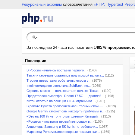
Рекурсивный акроним
словосочетания
«PHP: Hypertext Prepr
За последние 24 часа нас посетили
140576 программист
Последние
В России начались поставки первого...
(1140)
Тысячи серверов оказались под угрозой взлома...
(1112)
Trouver представил роботы-пылесосы с...
(1078)
Intel неожиданно озолотила SoftBank, но...
(1069)
Строить можно — пользоваться нельзя: Техас...
(1120)
Представлен смартфон Redmi 17 5G — дисплей...
(1198)
Китай ответил на санкции США: ограничил...
(1201)
В работе Рунета произошёл масштабный сбой —...
(1019)
Google Gemini сможет сам находить проблемы в...
(1215)
«Это на 100 % не то, что мы хотели»: бывший...
(1313)
«Росатом» построит первый ветропарк в...
(1106)
Акционеры Samsung и SK hynix потребовали...
(1087)
Марсоход Perseverance впервые показал, как...
(1169)