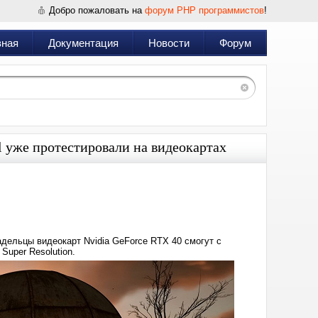
Добро пожаловать на
форум PHP программистов
!
вная
Документация
Новости
Форум
yl уже протестировали на видеокартах
Дата:
2024-
11-
12
18:55
владельцы видеокарт Nvidia GeForce RTX 40 смогут с
Super Resolution.