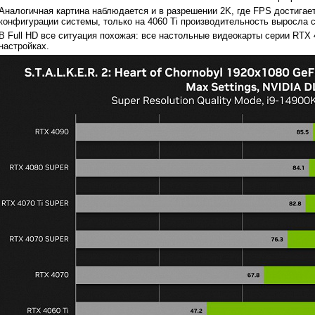
Аналогичная картина наблюдается и в разрешении 2K, где FPS достигает
конфигурации системы, только на 4060 Ti производительность выросла с 
В Full HD все ситуация похожая: все настольные видеокарты серии RTX
настройках.