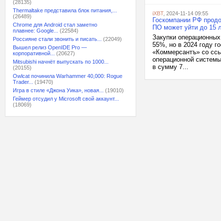
(28135)
Thermaltake представила блок питания,...
iXBT
, 2024-11-14 09:55
(26489)
Госкомпании РФ продол
Chrome для Android стал заметно
ПО может уйти до 15 
плавнее: Google...
(22584)
Закупки операционных 
Россияне стали звонить и писать...
(22049)
55%, но в 2024 году г
Вышел релиз OpenIDE Pro —
«Коммерсантъ» со ссы
корпоративной...
(20627)
операционной системы
Mitsubishi начнёт выпускать по 1000...
в сумму 7...
(20155)
Owlcat починила Warhammer 40,000: Rogue
Trader...
(19470)
Игра в стиле «Джона Уика», новая...
(19010)
Геймер отсудил у Microsoft свой аккаунт...
(18069)