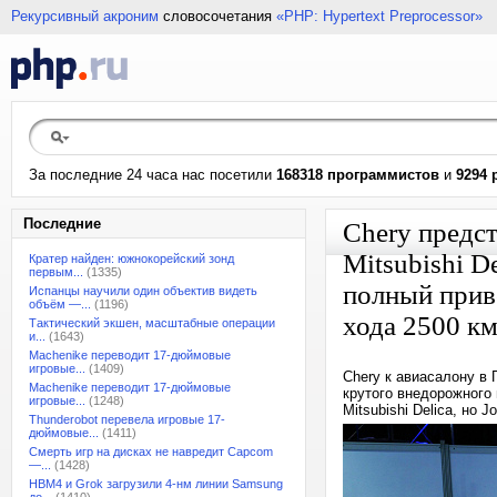
Рекурсивный акроним
словосочетания
«PHP: Hypertext Preprocessor»
За последние 24 часа нас посетили
168318 программистов
и
9294 
Последние
Chery предс
Mitsubishi D
Кратер найден: южнокорейский зонд
первым...
(1335)
полный прив
Испанцы научили один объектив видеть
объём —...
(1196)
хода 2500 к
Тактический экшен, масштабные операции
и...
(1643)
Machenike переводит 17-дюймовые
игровые...
(1409)
Chery к авиасалону в 
Machenike переводит 17-дюймовые
крутого внедорожного
игровые...
(1248)
Mitsubishi Delica, но
Thunderobot перевела игровые 17-
дюймовые...
(1411)
Смерть игр на дисках не навредит Capcom
—...
(1428)
HBM4 и Grok загрузили 4-нм линии Samsung