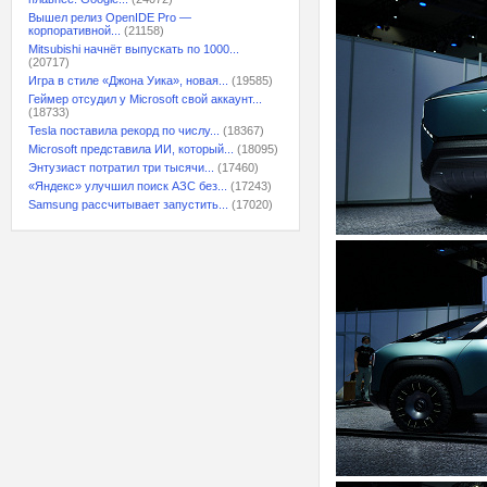
Вышел релиз OpenIDE Pro —
корпоративной...
(21158)
Mitsubishi начнёт выпускать по 1000...
(20717)
Игра в стиле «Джона Уика», новая...
(19585)
Геймер отсудил у Microsoft свой аккаунт...
(18733)
Tesla поставила рекорд по числу...
(18367)
Microsoft представила ИИ, который...
(18095)
Энтузиаст потратил три тысячи...
(17460)
«Яндекс» улучшил поиск АЗС без...
(17243)
Samsung рассчитывает запустить...
(17020)