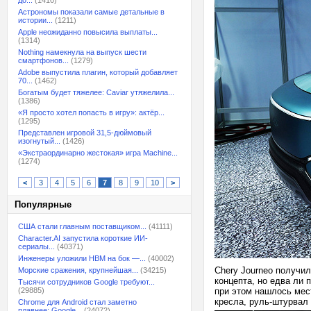
до...
(1410)
Астрономы показали самые детальные в
истории...
(1211)
Apple неожиданно повысила выплаты...
(1314)
Nothing намекнула на выпуск шести
смартфонов...
(1279)
Adobe выпустила плагин, который добавляет
70...
(1462)
Богатым будет тяжелее: Caviar утяжелила...
(1386)
«Я просто хотел попасть в игру»: актёр...
(1295)
Представлен игровой 31,5-дюймовый
изогнутый...
(1426)
«Экстраординарно жестокая» игра Machine...
(1274)
<
3
4
5
6
7
8
9
10
>
Популярные
США стали главным поставщиком...
(41111)
Character.AI запустила короткие ИИ-
сериалы...
(40371)
Инженеры уложили HBM на бок —...
(40002)
Chery Journeo получи
Морские сражения, крупнейшая...
(34215)
концепта, но едва ли
Тысячи сотрудников Google требуют...
(29885)
при этом нашлось мес
кресла, руль-штурвал 
Chrome для Android стал заметно
плавнее: Google...
(24072)