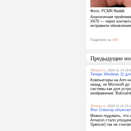
Фото: PCMR Reddit
Аналогичная проблема
X670 — через контакт
исправили обновлени
Подробнее на
iXBT
Предыдущие но
3Dnews.ru
, 2024-11-14 13:0
Теперь Windows 11 дл
Компьютеры на Arm-чи
назад, но Microsoft д
системы как для устр
изображения: BoliviaInte
3Dnews.ru
, 2024-11-14 13:1
Фил Спенсер объяснил,
Можно подумать, что 
Amazon стало упущенн
Spencer) так не счита