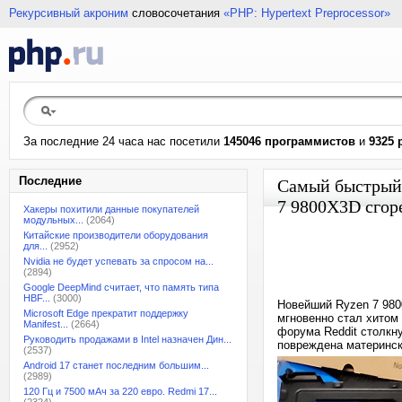
Рекурсивный акроним
словосочетания
«PHP: Hypertext Preprocessor»
За последние 24 часа нас посетили
145046 программистов
и
9325 
Последние
Самый быстрый 
7 9800X3D сгор
Хакеры похитили данные покупателей
модульных...
(2064)
Китайские производители оборудования
для...
(2952)
Nvidia не будет успевать за спросом на...
(2894)
Google DeepMind считает, что память типа
HBF...
(3000)
Новейший Ryzen 7 980
Microsoft Edge прекратит поддержку
мгновенно стал хитом 
Manifest...
(2664)
форума Reddit столкн
Руководить продажами в Intel назначен Дин...
повреждена материнск
(2537)
Android 17 станет последним большим...
(2989)
120 Гц и 7500 мАч за 220 евро. Redmi 17...