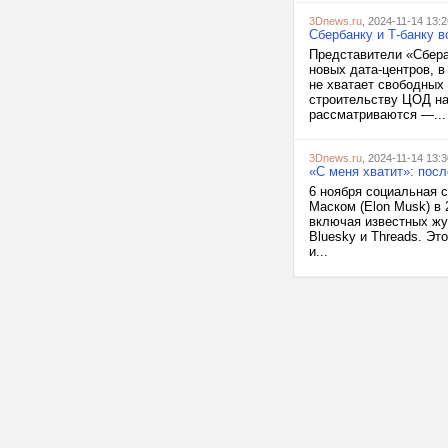
3Dnews.ru
, 2024-11-14 13:2
Сбербанку и Т-банку 
Представители «Сбера
новых дата-центров, в
не хватает свободных
строительству ЦОД на
рассматриваются —...
3Dnews.ru
, 2024-11-14 13:3
«С меня хватит»: пос
6 ноября социальная 
Маском (Elon Musk) в
включая известных жу
Bluesky и Threads. Э
и...