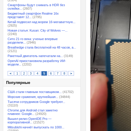
(2324)
Смартфоны будут снимать в HDR без
склейки...
(2607)
Бюджетный смартфон Realme 16x
представят 12...
(2795)
Китай подвесил над морем 16-мегаваттную...
(2925)
Новая статья: Kusan: City of Wolves —...
(2240)
Сито 21-го века: ученые впервые
разделили...
(2946)
Breathedge стала бесплатной на 48 часов, а...
(2121)
Ракетный двигатель напечатали на...
(3149)
OpenAI приостановила разработку ИИ-
модели...
(2202)
<
1
2
3
4
5
6
7
8
>
Популярные
США стали главным поставщиком...
(41702)
Морские сражения, крупнейшая...
(34844)
Тысячи сотрудников Google требуют...
(31110)
Chrome для Android стал заметно
плавнее: Google...
(24920)
Вышел релиз OpenIDE Pro —
корпоративной...
(21527)
Mitsubishi начнёт выпускать по 1000...
(21004)