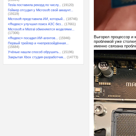
Tesla поставила рекорд по числу...
(19120)
Геймер отсудил у Microsoft свой аккаунт...
(19119)
Microsoft представила ИИ, который...
(18746)
«Яндекс» улучшил поиск АЗС без...
(17661)
Microsoft и Mistral обменяются моделями...
(17306)
Выгорел процессор и к
«Яндекс» посадил ИИ-агентов...
(15946)
проблемой уже столкн
Первый трейлер и «непревзойдённая...
именно связана пробл
(15684)
Учёные нашли способ обрушить...
(15196)
Закрытая Xbox студия-разработчик...
(14773)