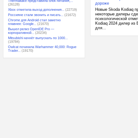
Thermaltake представила блок питания,...
дороже
(26128)
Новые Skoda Kodiaq п
Xbox отметила выход дополнения...
(22719)
некоторые дилеры сде
Россияне стали звонить и писать...
(21672)
психологической отме
Chrome для Android стал заметно
Kodiaq 2024 дилер из 
плавнее: Google...
(21670)
для...
Вышел релиз OpenIDE Pro —
корпоративной...
(20234)
Mitsubishi начнёт выпускать по 1000...
(19784)
Owlcat починила Warhammer 40,000: Rogue
Trader...
(19170)