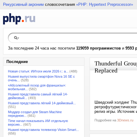
Рекурсивный акроним
словосочетания
«PHP: Hypertext Preprocessor»
За последние 24 часа нас посетили
119059 программистов
и
9593 
Последние
Thunderful Gro
Replaced
Новая статья: ИИтоги июля 2026 г.: а...
(488)
Huawei выпустила смартфон Nova 16 SE с
очень...
(528)
«Абсолютный позор для франшизы»:
мобильная...
(582)
Huawei представила самый лёгкий 14-
дюймовый...
(493)
Шведский холдинг Thund
Huawei представила лёгкий 14-дюймовый...
ретрофутуристического
(551)
релиз игры. Источник 
Моддер создал для Steam Machine
переднюю...
(661)
Подробнее на
3Dnews.ru
Time начал показывать ИИ отдельную
версию...
(667)
Huawei представила телевизор Vision Smart...
(656)