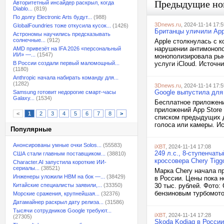
Предыдущие но
Авторитетный инсайдер раскрыл, когда
Diablo...
(819)
По долгу Electronic Arts будут...
(988)
3Dnews.ru
, 2024-11-14 17:5
GlobalFoundries тоже откусила кусок...
(1426)
Британцы уличили App
Астрономы научились предсказывать
солнечные...
(912)
Apple столкнулась с 
нарушении антимонопо
AMD привезёт на IFA 2026 «персональный
ИИ» —...
(1547)
монополизировала рын
В России создали первый маломощный...
услуги iCloud. Источни
(1180)
Anthropic начала набирать команду для...
(1282)
3Dnews.ru
, 2024-11-14 17:5
Google выпустила для
Samsung готовит недорогие смарт-часы
Galaxy...
(1534)
Бесплатное приложение
приложений App Store 
<
1
2
3
4
5
6
7
8
>
списком предыдущих д
голоса или камеры. Ис
Популярные
Анонсированы умные очки Solos...
(55583)
iXBT
, 2024-11-14 17:08
249 л.с., 8-ступенча
США стали главным поставщиком...
(38810)
кроссовера Chery Tigg
Character.AI запустила короткие ИИ-
сериалы...
(38521)
Марка Chery начала п
Инженеры уложили HBM на бок —...
(38429)
в России. Цены пока н
Китайские специалисты заявили,...
(33350)
30 тыс. рублей. Фото:
бензиновым турбомотор
Морские сражения, крупнейшая...
(32376)
Датамайнер раскрыл дату релиза...
(31586)
Тысячи сотрудников Google требуют...
iXBT
, 2024-11-14 17:28
(27305)
Skoda Kodiaq в Росси