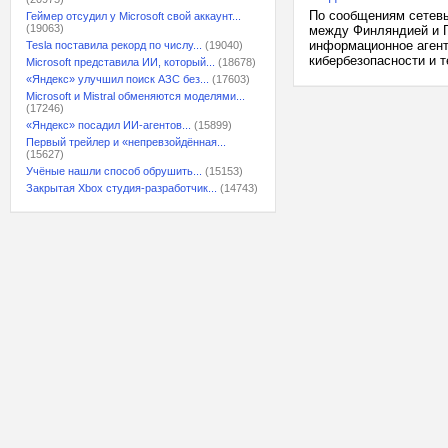
По сообщениям сетевы
Геймер отсудил у Microsoft свой аккаунт...
(19063)
между Финляндией и Г
информационное агент
Tesla поставила рекорд по числу...
(19040)
кибербезопасности и т
Microsoft представила ИИ, который...
(18678)
«Яндекс» улучшил поиск АЗС без...
(17603)
Microsoft и Mistral обменяются моделями...
(17246)
«Яндекс» посадил ИИ-агентов...
(15899)
Первый трейлер и «непревзойдённая...
(15627)
Учёные нашли способ обрушить...
(15153)
Закрытая Xbox студия-разработчик...
(14743)