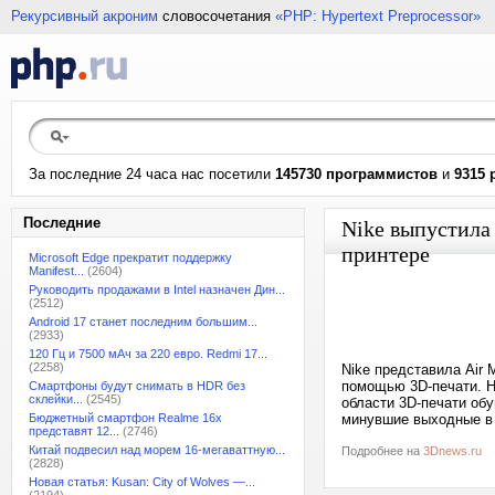
Рекурсивный акроним
словосочетания
«PHP: Hypertext Preprocessor»
За последние 24 часа нас посетили
145730 программистов
и
9315 
Последние
Nike выпустила
принтере
Microsoft Edge прекратит поддержку
Manifest...
(2604)
Руководить продажами в Intel назначен Дин...
(2512)
Android 17 станет последним большим...
(2933)
120 Гц и 7500 мАч за 220 евро. Redmi 17...
(2258)
Nike представила Air
помощью 3D-печати. Но
Смартфоны будут снимать в HDR без
склейки...
(2545)
области 3D-печати об
Бюджетный смартфон Realme 16x
минувшие выходные в 
представят 12...
(2746)
Китай подвесил над морем 16-мегаваттную...
Подробнее на
3Dnews.ru
(2828)
Новая статья: Kusan: City of Wolves —...