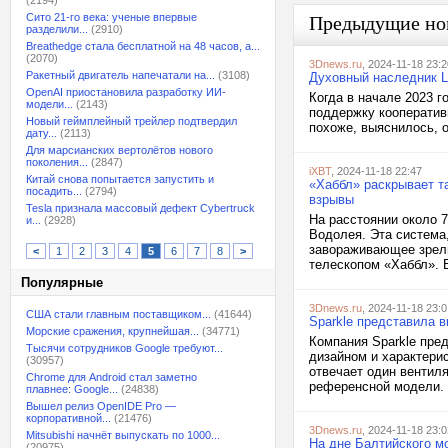
(2194)
Сито 21-го века: ученые впервые
Предыдущие но
разделили...
(2910)
Breathedge стала бесплатной на 48 часов, а...
(2070)
3Dnews.ru
, 2024-11-18 23:2
Ракетный двигатель напечатали на...
(3108)
Духовный наследник Le
OpenAI приостановила разработку ИИ-
Когда в начале 2023 г
модели...
(2143)
поддержку кооперативн
Новый геймплейный трейлер подтвердил
похоже, выяснилось, о
дату...
(2113)
Для марсианских вертолётов нового
поколения...
(2847)
iXBT
, 2024-11-18 22:47
Китай снова попытается запустить и
«Хаббл» раскрывает т
посадить...
(2794)
взрывы
Tesla признала массовый дефект Cybertruck
На расстоянии около 7
и...
(2928)
Водолея. Эта система,
завораживающее зрели
<
1
2
3
4
5
6
7
8
>
телескопом «Хаббл». Б
Популярные
3Dnews.ru
, 2024-11-18 23:0
США стали главным поставщиком...
(41644)
Sparkle представила в
Морские сражения, крупнейшая...
(34771)
Компания Sparkle пред
Тысячи сотрудников Google требуют...
дизайном и характери
(30957)
отвечает один вентиля
Chrome для Android стал заметно
референсной модели. 
плавнее: Google...
(24838)
Вышел релиз OpenIDE Pro —
корпоративной...
(21476)
3Dnews.ru
, 2024-11-18 23:0
Mitsubishi начнёт выпускать по 1000...
На дне Балтийского м
(20975)