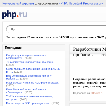
Рекурсивный акроним
словосочетания
«PHP: Hypertext Preprocessor»
За последние 24 часа нас посетили
147770 программистов
и
9402 
Последние
Разработчики Mi
проблемы — ста
Google случайно раскрыла новые
возможности...
(1440)
76 километров новой оптики: «Билайн»...
(1282)
Geely раскрыла российские цены на EX5 EM-
R —...
(1223)
Blue Origin нашла вероятную причину
майского...
(1314)
Недавний релиз авиаси
оказался омрачён мно
Маск выбрал Nvidia, но AMD рассчитывает...
(1437)
рапортуют, что худше
Илон Маск забросил свой аналог
«Википедии»...
(1320)
Подробнее на
3Dnews.ru
У M**a ИИ-модель тоже вышла из-под
контроля...
(1479)
После запрета FCC производители...
(1332)