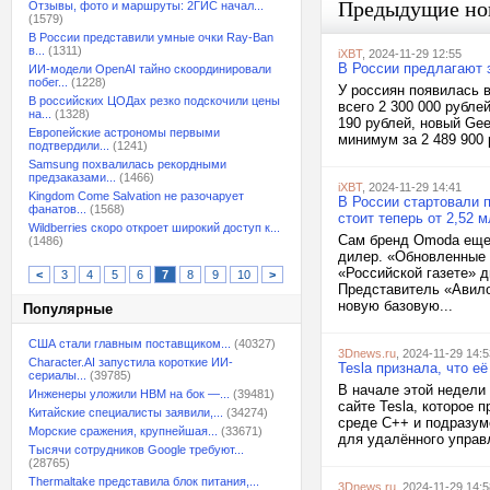
Предыдущие но
Отзывы, фото и маршруты: 2ГИС начал...
(1579)
В России представили умные очки Ray-Ban
в...
(1311)
iXBT
, 2024-11-29 12:55
В России предлагают 
ИИ-модели OpenAI тайно скоординировали
побег...
(1228)
У россиян появилась 
В российских ЦОДах резко подскочили цены
всего 2 300 000 рубле
на...
(1328)
190 рублей, новый Gee
Европейские астрономы первыми
минимум за 2 489 900 
подтвердили...
(1241)
Samsung похвалилась рекордными
предзаказами...
(1466)
iXBT
, 2024-11-29 14:41
Kingdom Come Salvation не разочарует
В России стартовали 
фанатов...
(1568)
стоит теперь от 2,52 
Wildberries скоро откроет широкий доступ к...
Сам бренд Omoda еще 
(1486)
дилер. «Обновленные 
«Российской газете» 
<
3
4
5
6
7
8
9
10
>
Представитель «Авило
новую базовую...
Популярные
США стали главным поставщиком...
(40327)
3Dnews.ru
, 2024-11-29 14:5
Character.AI запустила короткие ИИ-
Tesla признала, что 
сериалы...
(39785)
В начале этой недели
Инженеры уложили HBM на бок —...
(39481)
сайте Tesla, которое 
Китайские специалисты заявили,...
(34274)
среде C++ и подразум
Морские сражения, крупнейшая...
(33671)
для удалённого управ
Тысячи сотрудников Google требуют...
(28765)
Thermaltake представила блок питания,...
3Dnews.ru
, 2024-11-29 14:5