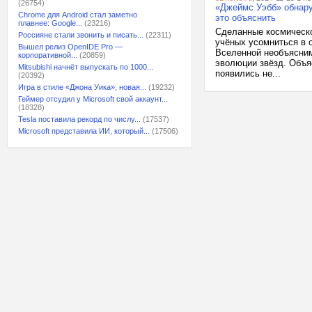
(26754)
«Джеймс Уэбб» обнару
Chrome для Android стал заметно
это объяснить
плавнее: Google...
(23216)
Сделанные космическо
Россияне стали звонить и писать...
(22311)
учёных усомниться в 
Вышел релиз OpenIDE Pro —
Вселенной необъясним
корпоративной...
(20859)
эволюции звёзд. Объя
Mitsubishi начнёт выпускать по 1000...
появились не...
(20392)
Игра в стиле «Джона Уика», новая...
(19232)
Геймер отсудил у Microsoft свой аккаунт...
(18328)
Tesla поставила рекорд по числу...
(17537)
Microsoft представила ИИ, который...
(17506)