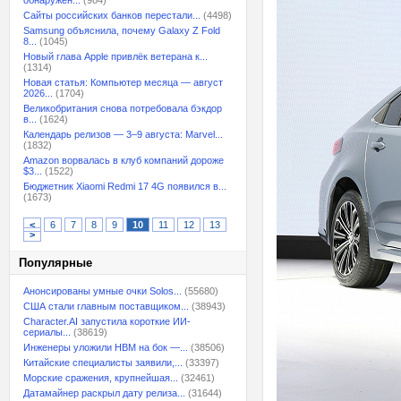
обнаружен...
(984)
Сайты российских банков перестали...
(4498)
Samsung объяснила, почему Galaxy Z Fold
8...
(1045)
Новый глава Apple привлёк ветерана к...
(1314)
Новая статья: Компьютер месяца — август
2026...
(1704)
Великобритания снова потребовала бэкдор
в...
(1624)
Календарь релизов — 3–9 августа: Marvel...
(1832)
Amazon ворвалась в клуб компаний дороже
$3...
(1522)
Бюджетник Xiaomi Redmi 17 4G появился в...
(1673)
<
6
7
8
9
10
11
12
13
>
Популярные
Анонсированы умные очки Solos...
(55680)
США стали главным поставщиком...
(38943)
Character.AI запустила короткие ИИ-
сериалы...
(38619)
Инженеры уложили HBM на бок —...
(38506)
Китайские специалисты заявили,...
(33397)
Морские сражения, крупнейшая...
(32461)
Датамайнер раскрыл дату релиза...
(31644)