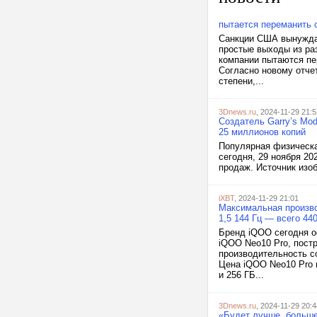
пытается переманить 
Санкции США вынуждаю
простые выходы из раз
компании пытаются пе
Согласно новому отчет
степени,...
3Dnews.ru
, 2024-11-29 21:5
Создатель Garry’s Mod
25 миллионов копий
Популярная физическа
сегодня, 29 ноября 20
продаж. Источник изоб
iXBT
, 2024-11-29 21:01
Максимальная произво
1,5 144 Гц — всего 4
Бренд iQOO сегодня 
iQOO Neo10 Pro, пост
производительность с
Цена iQOO Neo10 Pro н
и 256 ГБ...
3Dnews.ru
, 2024-11-29 20:4
«Будет лучше, больше,