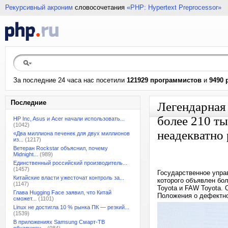
Рекурсивный акроним
словосочетания
«PHP: Hypertext Preprocessor»
За последние 24 часа нас посетили
121929 программистов
и
9490 
Последние
Легендарная
более 210 ты
HP Inc, Asus и Acer начали использовать...
(1042)
неадекватно
«Два миллиона печенек для двух миллионов
из...
(1217)
Ветеран Rockstar объяснил, почему
Midnight...
(989)
Единственный российский производитель...
(1457)
Государственное упра
Китайские власти ужесточат контроль за...
которого объявлен бо
(1147)
Toyota и FAW Toyota. 
Глава Hugging Face заявил, что Китай
Положения о дефектно
сможет...
(1101)
Linux не достигла 10 % рынка ПК — резкий...
(1539)
В приложениях Samsung Смарт-ТВ