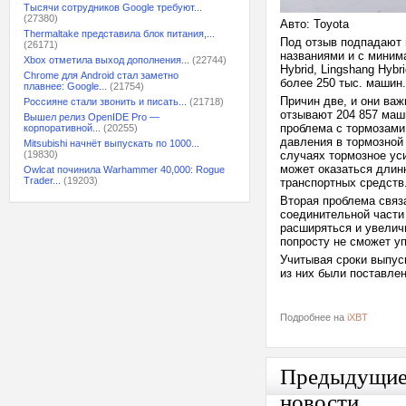
Тысячи сотрудников Google требуют...
(27380)
Авто: Toyota
Thermaltake представила блок питания,...
Под отзыв подпадают в
(26171)
названиями и с миним
Xbox отметила выход дополнения...
(22744)
Hybrid, Lingshang Hybr
Chrome для Android стал заметно
более 250 тыс. машин.
плавнее: Google...
(21754)
Причин две, и они важ
Россияне стали звонить и писать...
(21718)
отзывают 204 857 маш
Вышел релиз OpenIDE Pro —
проблема с тормозами
корпоративной...
(20255)
давления в тормозной
Mitsubishi начнёт выпускать по 1000...
(19830)
случаях тормозное ус
может оказаться длинн
Owlcat починила Warhammer 40,000: Rogue
Trader...
(19203)
транспортных средств
Вторая проблема связ
соединительной части
расширяться и увеличи
попросту не сможет у
Учитывая сроки выпус
из них были поставле
Подробнее на
iXBT
Предыдущи
новости