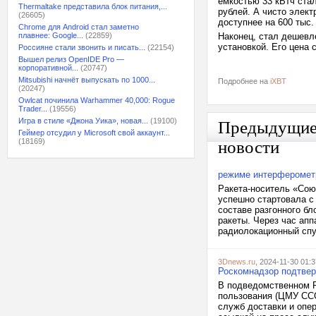
емкостью 33 кВтч стал
Thermaltake представила блок питания,...
рублей. А чисто элект
(26605)
доступнее на 600 тыс.
Chrome для Android стал заметно
плавнее: Google...
(22859)
Наконец, стал дешевл
установкой. Его цена 
Россияне стали звонить и писать...
(22154)
Вышел релиз OpenIDE Pro —
корпоративной...
(20747)
Mitsubishi начнёт выпускать по 1000...
Подробнее на
iXBT
(20247)
Owlcat починила Warhammer 40,000: Rogue
Trader...
(19556)
Игра в стиле «Джона Уика», новая...
(19100)
Предыдущи
Геймер отсудил у Microsoft свой аккаунт...
(18169)
новости
режиме интерферомет
Ракета-носитель «Со
успешно стартовала с
составе разгонного б
ракеты. Через час апп
радиолокационный спут
3Dnews.ru
, 2024-11-30 01:3
Роскомнадзор подтвер
В подведомственном Р
пользования (ЦМУ ССО
служб доставки и опе