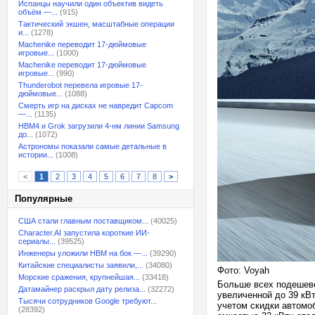
Испанцы научили один объектив видеть
объём —...
(915)
Тактический экшен, масштабные операции
и...
(1278)
Machenike переводит 17-дюймовые
игровые...
(1000)
Machenike переводит 17-дюймовые
игровые...
(990)
Thunderobot перевела игровые 17-
дюймовые...
(1088)
Смерть игр на дисках не навредит Capcom
—...
(1135)
HBM4 и Grok загрузили 4-нм линии Samsung
до...
(1072)
Астрономы показали самые детальные в
истории...
(1008)
<
1
2
3
4
5
6
7
8
>
Популярные
США стали главным поставщиком...
(40025)
Character.AI запустила короткие ИИ-
сериалы...
(39525)
Инженеры уложили HBM на бок —...
(39290)
Китайские специалисты заявили,...
(34080)
Фото: Voyah
Морские сражения, крупнейшая...
(33418)
Больше всех подешеве
Датамайнер раскрыл дату релиза...
(32272)
увеличенной до 39 кВт
Тысячи сотрудников Google требуют...
учетом скидки автомоб
(28392)