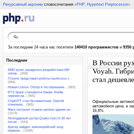
Рекурсивный акроним
словосочетания
«PHP: Hypertext Preprocessor»
За последние 24 часа нас посетили
140410 программистов
и
9350 
Последние
В России ру
Voyah. Гибр
AMD купит канадского разработчика ИИ-
чипов...
(659)
стал дешевле
Trouver представил роботы-пылесосы с...
(856)
Новая статья: Обзор и тестирование...
(983)
RTX Spark становится ближе: Nvidia
перенесла...
(965)
ChatGPT стал безлимитным: OpenAI
Официальные автомоби
отменила...
(965)
автомобиля цена, в за
Маск построит «самое ценное здание на...
16,8%.
(1073)
Легендарный шутер Quake спустя 30 лет
после...
(943)
Кратер найден: южнокорейский зонд
первым...
(1009)