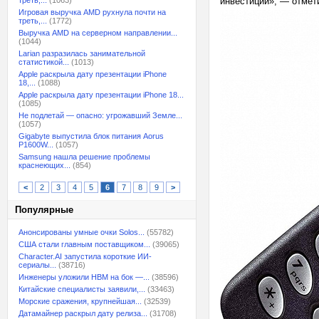
треть,...
(1063)
инвестиций», — отмет
Игровая выручка AMD рухнула почти на
треть,...
(1772)
Выручка AMD на серверном направлении...
(1044)
Larian разразилась занимательной
статистикой...
(1013)
Apple раскрыла дату презентации iPhone
18,...
(1088)
Apple раскрыла дату презентации iPhone 18...
(1085)
Не подлетай — опасно: угрожавший Земле...
(1057)
Gigabyte выпустила блок питания Aorus
P1600W...
(1057)
Samsung нашла решение проблемы
краснеющих...
(854)
<
2
3
4
5
6
7
8
9
>
Популярные
Анонсированы умные очки Solos...
(55782)
США стали главным поставщиком...
(39065)
Character.AI запустила короткие ИИ-
сериалы...
(38716)
Инженеры уложили HBM на бок —...
(38596)
Китайские специалисты заявили,...
(33463)
Морские сражения, крупнейшая...
(32539)
Датамайнер раскрыл дату релиза...
(31708)