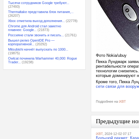
Тысячи сотрудников Google требуют...
(27493)
Thermaltake представила блок питания,...
(26207)
Xbox отметила выход дополнения...
(22778)
Chrome для Android стал заметно
плавнее: Google...
(21873)
Россияне стали звонить и писать...
(21761)
Вышел релиз OpenIDE Pro —
корпоративной...
(20292)
Mitsubishi начнёт выпускать по 1000...
(19875)
Фото Nokia/ubuy
Owlcat починила Warhammer 40,000: Rogue
Пекка Лундмарк заяви
Trader...
(19238)
рентабельности опера
технологии снизились.
которые доминируют н
Кроме того, Пекка Лу
сети связи для воору
Подробнее на
iXBT
Предыдущие но
iXBT
, 2024-12-02 07:17
Большой рахмет: Каза