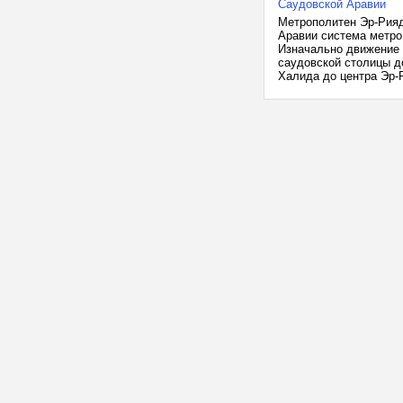
Саудовской Аравии
Метрополитен Эр-Рияд
Аравии система метро
Изначально движение 
саудовской столицы д
Халида до центра Эр-Р