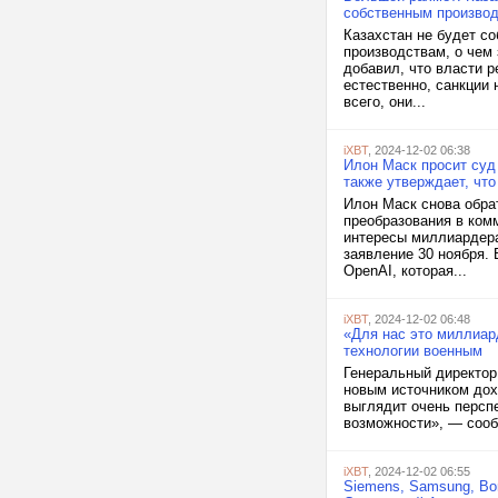
собственным произво
Казахстан не будет с
производствам, о чем
добавил, что власти р
естественно, санкции 
всего, они...
iXBT
, 2024-12-02 06:38
Илон Маск просит суд
также утверждает, чт
Илон Маск снова обра
преобразования в ком
интересы миллиардера 
заявление 30 ноября.
OpenAI, которая...
iXBT
, 2024-12-02 06:48
«Для нас это миллиар
технологии военным
Генеральный директор
новым источником дох
выглядит очень персп
возможности», — сообщ
iXBT
, 2024-12-02 06:55
Siemens, Samsung, Bom