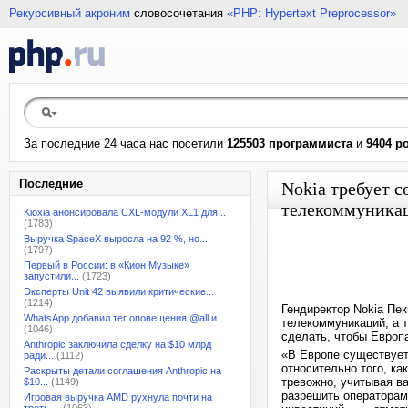
Рекурсивный акроним
словосочетания
«PHP: Hypertext Preprocessor»
За последние 24 часа нас посетили
125503 программиста
и
9404 р
Последние
Nokia требует с
телекоммуникац
Kioxia анонсировала CXL-модули XL1 для...
(1783)
Выручка SpaceX выросла на 92 %, но...
(1797)
Первый в России: в «Кион Музыке»
запустили...
(1723)
Эксперты Unit 42 выявили критические...
(1214)
Гендиректор Nokia Пе
WhatsApp добавил тег оповещения @all и...
телекоммуникаций, а т
(1046)
сделать, чтобы Европа
Anthropic заключила сделку на $10 млрд
«В Европе существует
ради...
(1112)
относительно того, ка
Раскрыты детали соглашения Anthropic на
тревожно, учитывая в
$10...
(1149)
разрешить операторам
Игровая выручка AMD рухнула почти на