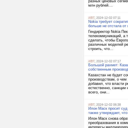
разных ценовых сегме
млн рублей....
iXBT
, 2024-12-02 07:11
Nokia требует сократ
больше не отстала от 
Гендиректор Nokia Пе
телекоммуникаций, а т
сделать, чтобы Европа
различных моделей ре
строить, что...
iXBT
, 2024-12-02 07:17
Большой рахмет: Каза
собственным произво
Казахстан не будет с
производствам, о чем
добавил, что власти р
естественно, санкции 
всего, они...
iXBT
, 2024-12-02 06:38
Илон Маск просит суд
также утверждает, чт
Илон Маск снова обра
преобразования в ком
интересы миллиардера 