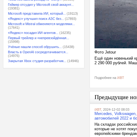
Геймер отсудил у Microsoft свой аккаунт...
(19381)
Microsoft представила ИИ, который...
(19113)
«Яндекс» улучшил поиск АЗС без...
(17893)
Microsoft и Mistral обменяются моделями...
(17641)
«Яндекс» посадил ИИ-агентов...
(16235)
Первый трейлер и «непревзойдённая...
(15998)
Учёные нашли способ обрушить...
(15438)
Фото Jetour
Власть в OpenAI сосредотачивается...
(14976)
Ещё один новенький кр
Закрытая Xbox студия-разработчик...
(14946)
2 290 000 рублей. Ма
Подробнее на
iXBT
Предыдущие но
iXBT
, 2024-12-02 08:03
Mercedes, Volkswagen,
автомобилей 2022 и б
На складах российски
которые не хотят пок
европейскими брендам