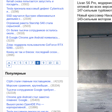
Китай снова попытается запустить и
Livan S6 Pro, модерн
посадить...
(3302)
оптикой во всех верси
Tesla признала массовый дефект Cybertruck
147-сильным турбомот
и...
(3298)
Новый кроссовер Hava
SSD научатся быстрее обмениваться
данными с...
(2334)
143-сильным мотором 
Огромная ракета Starship S40 стала
серьезной...
(2503)
От более тысячи сотрудников осталось
около...
(3018)
В Google Chrome для Android появилась...
(3220)
Zotac подарила пользователю GeForce RTX
5090...
(2237)
Конец не так и близок: последний сезон...
(2895)
<
4
5
6
7
8
9
10
11
>
Популярные
США стали главным поставщиком...
(42120)
Морские сражения, крупнейшая...
(35334)
Тысячи сотрудников Google требуют...
(32218)
Chrome для Android стал заметно
плавнее: Google...
(25403)
Вышел релиз OpenIDE Pro —
корпоративной...
(21886)
Tesla поставила рекорд по числу...
(19639)