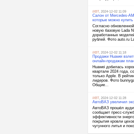
iXBT
, 2024-12-02 11:09
Салон от Mercedes-AMG
которые можно купить
Согласно обновленной
новую базовую Lada N
доработанных моделей
рублей. Фото auto.ru 
iXBT
, 2024-12-02 11:18
Продажи Huawei взлете
онлайн-продажам план
Huawei добилась хоро
квартале 2024 года, с
только Apple. В рейтин
лидеров. Фото bunnyg
Общие...
iXBT
, 2024-12-02 11:28
АвтоВАЗ увеличил эко
АвтоВАЗ прошёл аудит
сообщает пресс-служб
эффективности энерго
покрытия кровли цехо
чугунного литья и поко