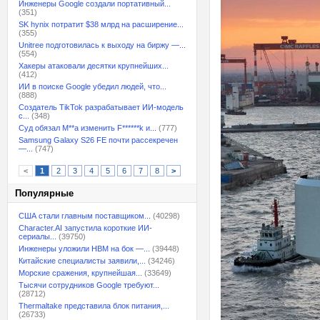
Инженеры Google создали портативный...
(351)
SK hynix потратит $38 млрд на расширение...
(355)
Unitree подготовилась к выходу на биржу —...
(554)
Хакеры атаковали десятки крупнейших...
(412)
ИИ в поиске Google убедил людей, что...
(888)
Создатель TikTok разрабатывает ИИ-модель
с...
(348)
Суд обязал M**a изменить F******k и...
(777)
Samsung Galaxy S26 FE почти рассекречен
—...
(747)
<
1
2
3
4
5
6
7
8
>
Популярные
США стали главным поставщиком...
(40298)
Character.AI запустила короткие ИИ-
сериалы...
(39750)
Инженеры уложили HBM на бок —...
(39448)
Китайские специалисты заявили,...
(34246)
Морские сражения, крупнейшая...
(33649)
Тысячи сотрудников Google требуют...
(28712)
Thermaltake представила блок питания,...
(26733)