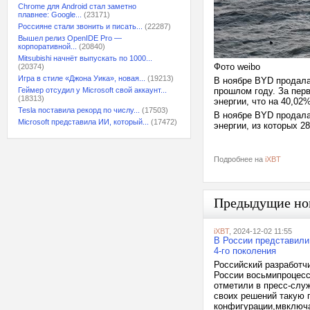
Chrome для Android стал заметно
плавнее: Google...
(23171)
Россияне стали звонить и писать...
(22287)
Вышел релиз OpenIDE Pro —
корпоративной...
(20840)
Mitsubishi начнёт выпускать по 1000...
Фото weibo
(20374)
Игра в стиле «Джона Уика», новая...
(19213)
В ноябре BYD продала 
Геймер отсудил у Microsoft свой аккаунт...
прошлом году. За пер
(18313)
энергии, что на 40,02
Tesla поставила рекорд по числу...
(17503)
В ноябре BYD продала
Microsoft представила ИИ, который...
(17472)
энергии, из которых 2
Подробнее на
iXBT
Предыдущие но
iXBT
, 2024-12-02 11:55
В России представили 
4-го поколения
Российский разработчи
России восьмипроцессо
отметили в пресс-слу
своих решений такую 
конфигурации,мвключ