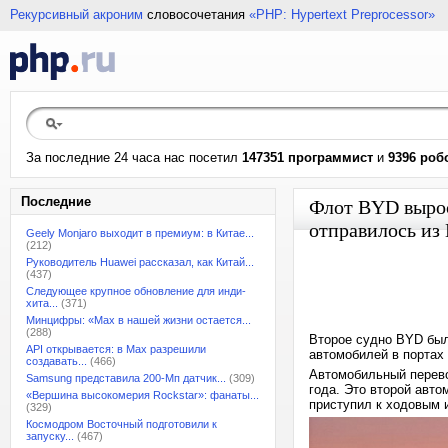
Рекурсивный акроним
словосочетания
«PHP: Hypertext Preprocessor»
За последние 24 часа нас посетил
147351 программист
и
9396 роб
Последние
Флот BYD вырос
отправилось из 
Geely Monjaro выходит в премиум: в Китае...
(212)
Руководитель Huawei рассказал, как Китай...
(437)
Следующее крупное обновление для инди-
хита...
(371)
Минцифры: «Max в нашей жизни остается...
(288)
Второе судно BYD был
API открывается: в Max разрешили
автомобилей в портах
создавать...
(466)
Автомобильный перево
Samsung представила 200-Мп датчик...
(309)
года. Это второй авт
«Вершина высокомерия Rockstar»: фанаты...
приступил к ходовым 
(329)
Космодром Восточный подготовили к
запуску...
(467)