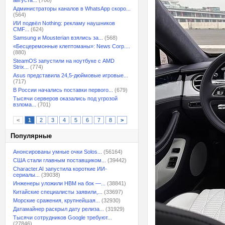
августа...
(708)
Администраторы каналов в WhatsApp скоро...
(564)
ИИ подвёл Nothing: рекламу наушников
CMF...
(624)
Samsung и Mousterian взялись за...
(568)
«Бесцеремонные клептоманы»: News Corp....
(880)
SteamOS запустили на ноутбуке с AMD
Strix...
(774)
Asus представила 24,5-дюймовые игровые...
(717)
В России начались поставки первого...
(679)
Тысячи серверов оказались под угрозой
взлома...
(701)
<
1
2
3
4
5
6
7
8
>
Популярные
Анонсированы умные очки Solos...
(56164)
США стали главным поставщиком...
(39442)
Character.AI запустила короткие ИИ-
сериалы...
(39038)
Инженеры уложили HBM на бок —...
(38841)
Китайские специалисты заявили,...
(33697)
Морские сражения, крупнейшая...
(32930)
Датамайнер раскрыл дату релиза...
(31929)
Тысячи сотрудников Google требуют...
(27846)