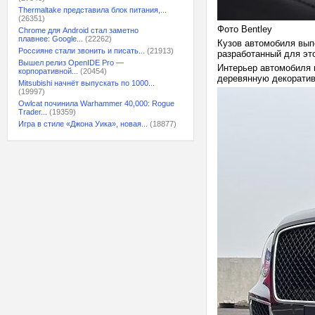
Thermaltake представила блок питания,...
(26351)
Фото Bentley
Chrome для Android стал заметно
плавнее: Google...
(22262)
Кузов автомобиля вып
Россияне стали звонить и писать...
(21913)
разработанный для это
Вышел релиз OpenIDE Pro —
Интерьер автомобиля 
корпоративной...
(20454)
деревянную декоратив
Mitsubishi начнёт выпускать по 1000...
(19997)
Owlcat починила Warhammer 40,000: Rogue
Trader...
(19359)
Игра в стиле «Джона Уика», новая...
(18877)