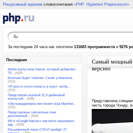
Рекурсивный акроним
словосочетания
«PHP: Hypertext Preprocessor»
За последние 24 часа нас посетили
131683 программиста
и
9276 р
Последние
Самый мощный с
версию
Adobe выпустила плагин, который добавляет
70...
(418)
Богатым будет тяжелее: Caviar утяжелила...
(412)
«Я просто хотел попасть в игру»: актёр...
(373)
Представлен игровой 31,5-дюймовый
изогнутый...
(598)
Представлена специаль
«Экстраординарно жестокая» игра Machine...
честь города Чэнду, з
(575)
Представлены элегантные очки
дополненной...
(554)
ИИ в «Google Картах» научился заказывать
еду...
(529)
Расширенный показ GTA VI пройдёт 27