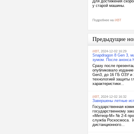
Для достижения скорос
у старой машины.
Подробнее на
iXBT
Предыдущие но
iXBT
, 2024-12-02 16:29
Snapdragon 8 Gen 3, 
зумом. После анонса H
Сразу после презентац
опубликовало издание 
Gen3, до 16 ГБ ОЗУ и
технологией защиты гл
характеристики...
iXBT
, 2024-12-02 16:32
Завершены летные ис
Государственная коми
государственному зак
«Метеор-М» № 2-4 про
служба Роскосмоса. 
дистанционного...