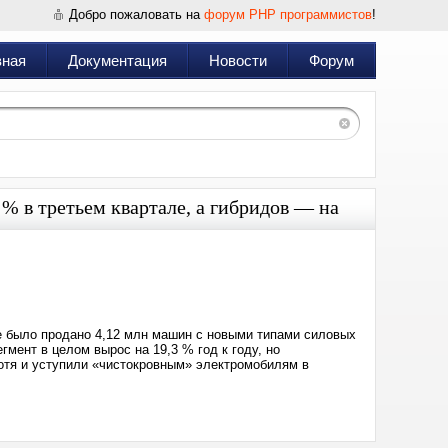
Добро пожаловать на
форум PHP программистов
!
вная
Документация
Новости
Форум
% в третьем квартале, а гибридов — на
Дата:
2024-
12-
02
15:23
ре было продано 4,12 млн машин с новыми типами силовых
мент в целом вырос на 19,3 % год к году, но
хотя и уступили «чистокровным» электромобилям в