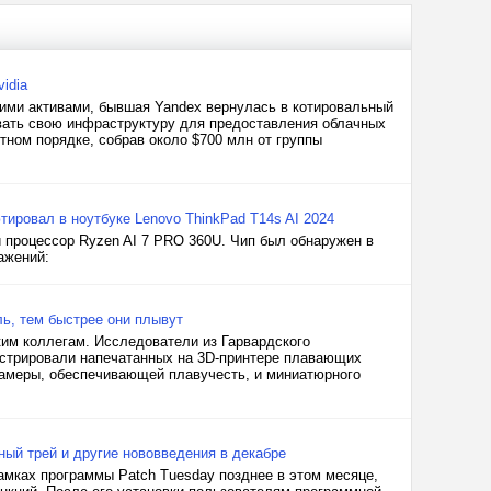
idia
кими активами, бывшая Yandex вернулась в котировальный
вать свою инфраструктуру для предоставления облачных
тном порядке, собрав около $700 млн от группы
ировал в ноутбуке Lenovo ThinkPad T14s AI 2024
 процессор Ryzen AI 7 PRO 360U. Чип был обнаружен в
ажений:
ь, тем быстрее они плывут
ким коллегам. Исследователи из Гарвардского
онстрировали напечатанных на 3D-принтере плавающих
камеры, обеспечивающей плавучесть, и миниатюрного
ный трей и другие нововведения в декабре
амках программы Patch Tuesday позднее в этом месяце,