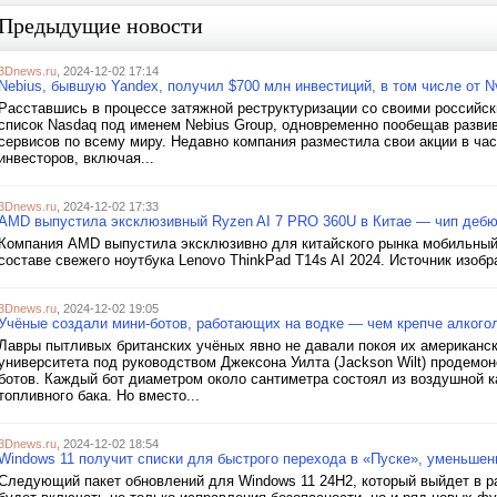
Предыдущие новости
3Dnews.ru
, 2024-12-02 17:14
Nebius, бывшую Yandex, получил $700 млн инвестиций, в том числе от Nv
Расставшись в процессе затяжной реструктуризации со своими российс
список Nasdaq под именем Nebius Group, одновременно пообещав разви
сервисов по всему миру. Недавно компания разместила свои акции в час
инвесторов, включая...
3Dnews.ru
, 2024-12-02 17:33
AMD выпустила эксклюзивный Ryzen AI 7 PRO 360U в Китае — чип дебют
Компания AMD выпустила эксклюзивно для китайского рынка мобильный
составе свежего ноутбука Lenovo ThinkPad T14s AI 2024. Источник изобр
3Dnews.ru
, 2024-12-02 19:05
Учёные создали мини-ботов, работающих на водке — чем крепче алкогол
Лавры пытливых британских учёных явно не давали покоя их американс
университета под руководством Джексона Уилта (Jackson Wilt) продем
ботов. Каждый бот диаметром около сантиметра состоял из воздушной 
топливного бака. Но вместо...
3Dnews.ru
, 2024-12-02 18:54
Windows 11 получит списки для быстрого перехода в «Пуске», уменьшен
Следующий пакет обновлений для Windows 11 24H2, который выйдет в р