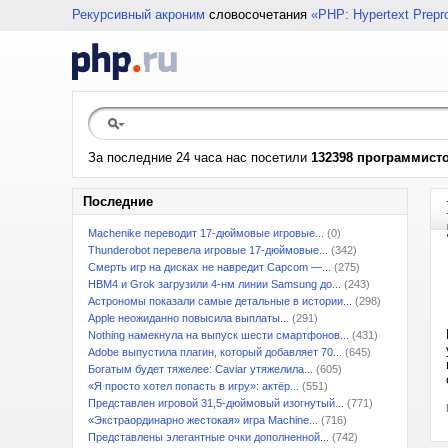
Рекурсивный акроним
словосочетания
«PHP: Hypertext Prepr
За последние 24 часа нас посетили
132398 программист
Последние
Machenike переводит 17-дюймовые игровые...
(0)
Thunderobot перевела игровые 17-дюймовые...
(342)
Смерть игр на дисках не навредит Capcom —...
(275)
HBM4 и Grok загрузили 4-нм линии Samsung до...
(243)
Астрономы показали самые детальные в истории...
(298)
Apple неожиданно повысила выплаты...
(291)
Nothing намекнула на выпуск шести смартфонов...
(431)
Adobe выпустила плагин, который добавляет 70...
(645)
Богатым будет тяжелее: Caviar утяжелила...
(605)
«Я просто хотел попасть в игру»: актёр...
(551)
Представлен игровой 31,5-дюймовый изогнутый...
(771)
«Экстраординарно жестокая» игра Machine...
(716)
Представлены элегантные очки дополненной...
(742)