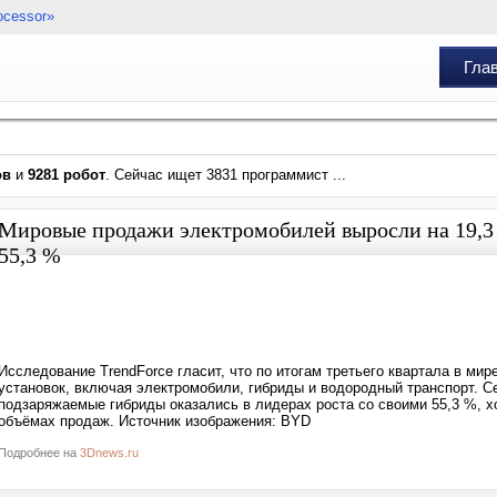
ocessor»
Гла
ов
и
9281 робот
. Сейчас ищет 3831 программист ...
Мировые продажи электромобилей выросли на 19,3 
55,3 %
Исследование TrendForce гласит, что по итогам третьего квартала в ми
установок, включая электромобили, гибриды и водородный транспорт. Сег
подзаряжаемые гибриды оказались в лидерах роста со своими 55,3 %, 
объёмах продаж. Источник изображения: BYD
Подробнее на
3Dnews.ru