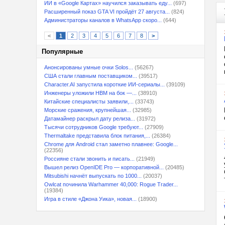
ИИ в «Google Картах» научился заказывать еду...
(697)
Расширенный показ GTA VI пройдёт 27 августа...
(824)
Администраторы каналов в WhatsApp скоро...
(644)
<
1
2
3
4
5
6
7
8
>
Популярные
Анонсированы умные очки Solos...
(56267)
США стали главным поставщиком...
(39517)
Character.AI запустила короткие ИИ-сериалы...
(39109)
Инженеры уложили HBM на бок —...
(38910)
Китайские специалисты заявили,...
(33743)
Морские сражения, крупнейшая...
(32985)
Датамайнер раскрыл дату релиза...
(31972)
Тысячи сотрудников Google требуют...
(27909)
Thermaltake представила блок питания,...
(26384)
Chrome для Android стал заметно плавнее: Google...
(22356)
Россияне стали звонить и писать...
(21949)
Вышел релиз OpenIDE Pro — корпоративной...
(20485)
Mitsubishi начнёт выпускать по 1000...
(20037)
Owlcat починила Warhammer 40,000: Rogue Trader...
(19384)
Игра в стиле «Джона Уика», новая...
(18900)