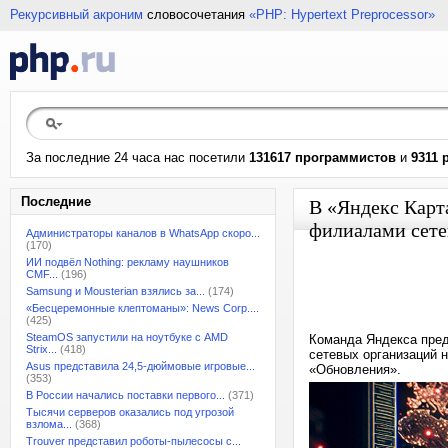
Рекурсивный акроним
словосочетания
«PHP: Hypertext Preprocessor»
За последние 24 часа нас посетили
131617 программистов
и
9311 
Последние
В «Яндекс Карт
филиалами сете
Администраторы каналов в WhatsApp скоро...
(170)
ИИ подвёл Nothing: рекламу наушников
CMF...
(196)
Samsung и Mousterian взялись за...
(174)
«Бесцеремонные клептоманы»: News Corp....
(425)
SteamOS запустили на ноутбуке с AMD
Команда Яндекса пред
Strix...
(418)
сетевых организаций 
Asus представила 24,5-дюймовые игровые...
«Обновления».
(353)
В России начались поставки первого...
(371)
Тысячи серверов оказались под угрозой
взлома...
(368)
Trouver представил роботы-пылесосы с...