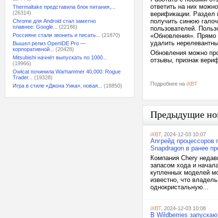
ответить на них можн
Thermaltake представила блок питания,...
(26314)
верификации. Раздел 
получить синюю галоч
Chrome для Android стал заметно
плавнее: Google...
(22186)
пользователей. Польз
Россияне стали звонить и писать...
(21870)
«Обновления». Прямо 
удалить нерелевантны
Вышел релиз OpenIDE Pro —
корпоративной...
(20428)
Обновления можно про
Mitsubishi начнёт выпускать по 1000...
отзывы, признак вери
(19966)
Owlcat починила Warhammer 40,000: Rogue
Trader...
(19328)
Подробнее на
iXBT
Игра в стиле «Джона Уика», новая...
(18850)
Предыдущие но
iXBT
, 2024-12-03 10:07
Апгрейд процессоров 
Snapdragon в ранее п
Компания Chery недав
запасом хода и начал
купленных моделей мо
известно, что владел
однокристальную...
iXBT
, 2024-12-03 10:08
В Wildberries запуска