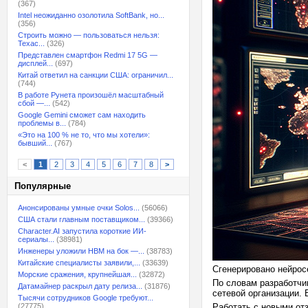
(367)
Intel неожиданно озолотила SoftBank, но...
(356)
Строить можно — пользоваться нельзя:
Техас...
(326)
Представлен смартфон Redmi 17 5G —
дисплей...
(697)
Китай ответил на санкции США: ограничил...
(744)
В работе Рунета произошёл масштабный
сбой —...
(542)
Google Gemini сможет сам находить
проблемы в...
(784)
«Это на 100 % не то, что мы хотели»:
бывший...
(767)
<
1
2
3
4
5
6
7
8
>
Популярные
Анонсированы умные очки Solos...
(56066)
США стали главным поставщиком...
(39366)
Character.AI запустила короткие ИИ-
сериалы...
(38981)
Инженеры уложили HBM на бок —...
(38783)
Китайские специалисты заявили,...
(33639)
Сгенерировано нейрос
Морские сражения, крупнейшая...
(32872)
По словам разработчи
Датамайнер раскрыл дату релиза...
(31876)
сетевой организации.
Тысячи сотрудников Google требуют...
(27775)
Работать с новыми от