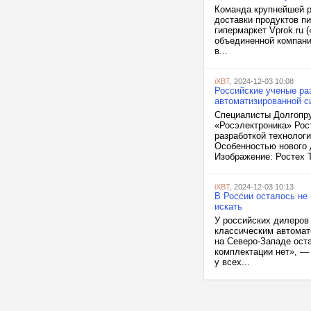
Команда крупнейшей р
доставки продуктов пи
гипермаркет Vprok.ru 
объединенной компании
в...
iXBT
, 2024-12-03 10:08
Российские ученые ра
автоматизированной с
Специалисты Долгопру
«Росэлектроника» Рос
разработкой технолог
Особенностью нового 
Изображение: Ростех Т
iXBT
, 2024-12-03 10:13
В России осталось не 
искать
У российских дилеров
классическим автомато
на Северо-Западе ост
комплектации нет», — 
у всех...