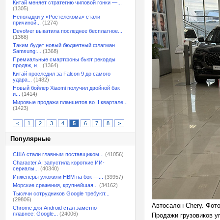
Китай меняет стратегию чиповой гонки —...
(1305)
Неполадки у «Ростелекома» стали
причиной...
(1274)
Devolver выкатила последнее бесплатное...
(1368)
Таким будет новый бюджетный флагман
Samsung:...
(1368)
Премиальные смартфоны бьют рекорды
продаж, и...
(1364)
Китай проследил за Falcon 9 до самого
удара...
(1482)
Новый бойлер Xiaomi получил двойной бак
и...
(1414)
Мировые продажи планшетов во II квартале...
(1423)
<
1
2
3
4
5
6
7
8
>
Популярные
США стали главным поставщиком...
(41056)
Character.AI запустила короткие ИИ-
сериалы...
(40340)
Инженеры уложили HBM на бок —...
(39957)
Морские сражения, крупнейшая...
(34162)
Тысячи сотрудников Google требуют...
(29806)
Автосалон Chery. Фот
Chrome для Android стал заметно
плавнее: Google...
(24006)
Продажи грузовиков у