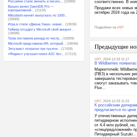
Россияне стали звонить и писать...
(22680)
соответственно. В ноя
Вышел релиз OpenIDE Pro —
Продажи всех новых м
корпоративной...
(21126)
октябрю 2024 года на 
Mitsubishi начнёт выпускать по 1000...
(20689)
Игра в стиле «Джона Уика», новая...
(19536)
Подробнее на
iXBT
Геймер отсудил у Microsoft свой аккаунт...
(18698)
Tesla поставила рекорд по числу...
(18309)
Microsoft представила ИИ, который...
(18046)
Предыдущие но
Энтузиаст потратил три тысячи...
(17428)
«Яндекс» улучшил поиск АЗС без...
(17213)
iXBT
, 2024-12-03 11:17
В Wildberries появила
Маркетплейс Wildberri
(ПВЗ) в нескольких ре
завершила тестировани
смогут заказывать то
Flux...
iXBT
, 2024-12-03 11:23
К российским дилерам
предлагаются по цене 
У отечественных диле
пятидверном исполнен
от 4,4 млн рублей, но
«спецпредложений» про
Пятидверный Suzuki...