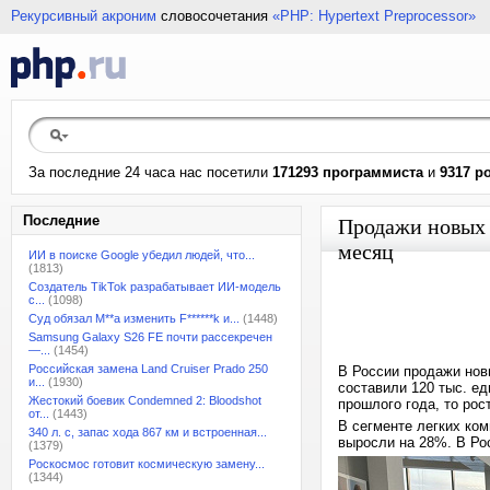
Рекурсивный акроним
словосочетания
«PHP: Hypertext Preprocessor»
За последние 24 часа нас посетили
171293 программиста
и
9317 р
Последние
Продажи новых 
месяц
ИИ в поиске Google убедил людей, что...
(1813)
Создатель TikTok разрабатывает ИИ-модель
с...
(1098)
Суд обязал M**a изменить F******k и...
(1448)
Samsung Galaxy S26 FE почти рассекречен
—...
(1454)
Российская замена Land Cruiser Prado 250
В России продажи нов
и...
(1930)
составили 120 тыс. е
Жестокий боевик Condemned 2: Bloodshot
прошлого года, то рос
от...
(1443)
В сегменте легких ком
340 л. с, запас хода 867 км и встроенная...
выросли на 28%. В Рос
(1379)
Роскосмос готовит космическую замену...
(1344)