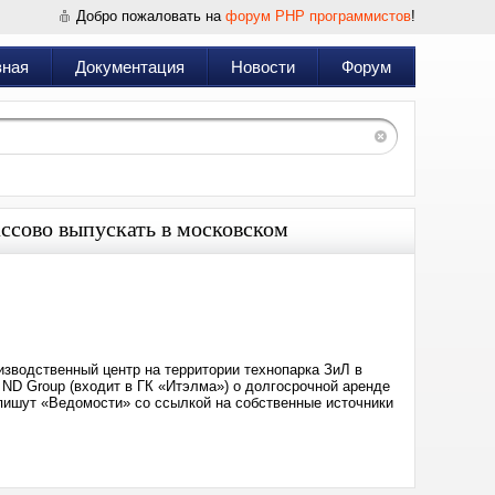
Добро пожаловать на
форум PHP программистов
!
вная
Документация
Новости
Форум
ассово выпускать в московском
Дата:
2024-
12-
03
15:37
зводственный центр на территории технопарка ЗиЛ в
 ND Group (входит в ГК «Итэлма») о долгосрочной аренде
пишут «Ведомости» со ссылкой на собственные источники