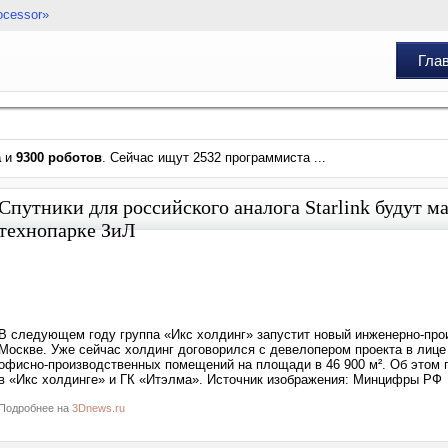
ocessor»
Гла
а
и
9300 роботов
. Сейчас ищут 2532 программиста ...
Спутники для российского аналога Starlink будут м
технопарке ЗиЛ
В следующем году группа «Икс холдинг» запустит новый инженерно-прои
Москве. Уже сейчас холдинг договорился с девелопером проекта в лице
офисно-производственных помещений на площади в 46 900 м². Об этом 
в «Икс холдинге» и ГК «Итэлма». Источник изображения: Минцифры РФ
Подробнее на
3Dnews.ru