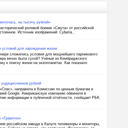
мелочась, на тысячу рублей»
 исторический ролевой боевик «Смута» от российской
стоянное. Источник изображений: Cyberia...
и условий для зарождения жизни
енере сложились условия для мощнейшего парникового
нера вечно была сухой? Учёные из Кембриджского
ку к поиску жизни на экзопланетах. Как показало
8 ундециллионов рублей
«Спас», направила в Комиссию по ценным бумагам и
нией Google. Американскую компанию обвинили в
тию информации в публичной отчётности, сообщает РБК.
 «Гравитон»
оем российском заводе в Калуге телевизоры и мониторы,