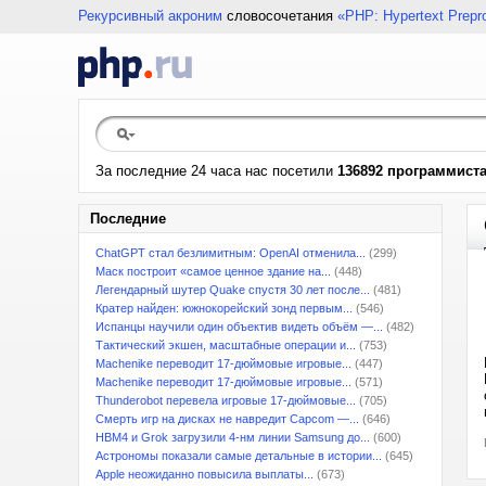
Рекурсивный акроним
словосочетания
«PHP: Hypertext Prepr
За последние 24 часа нас посетили
136892 программист
Последние
ChatGPT стал безлимитным: OpenAI отменила...
(299)
Маск построит «самое ценное здание на...
(448)
Легендарный шутер Quake спустя 30 лет после...
(481)
Кратер найден: южнокорейский зонд первым...
(546)
Испанцы научили один объектив видеть объём —...
(482)
Тактический экшен, масштабные операции и...
(753)
Machenike переводит 17-дюймовые игровые...
(447)
Machenike переводит 17-дюймовые игровые...
(571)
Thunderobot перевела игровые 17-дюймовые...
(705)
Смерть игр на дисках не навредит Capcom —...
(646)
HBM4 и Grok загрузили 4-нм линии Samsung до...
(600)
Астрономы показали самые детальные в истории...
(645)
Apple неожиданно повысила выплаты...
(673)