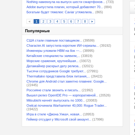
Nothing намекнула на выпуск шести смартфонов...
(733)
Adobe выпустила плагин, который добавляет 70...
(884)
Богатым будет тяжелее: Caviar утяжелила...
(865)
<
1
2
3
4
5
6
7
8
>
Популярные
США стали главным поставщиком...
(39599)
Character.AI запустила короткие ИИ-сериалы...
(39192)
Инженеры уложили HBM на бок —...
(38995)
Китайские специалисты заявили,...
(33819)
Морские сражения, крупнейшая...
(33072)
Датамайнер раскрыл дату релиза...
(32021)
Тысячи сотрудников Google требуют...
(27991)
Thermaltake представила блок питания,...
(26422)
Chrome для Android стал заметно плавнее: Google...
(22445)
Россияне стали звонить и писать...
(21992)
Вышел релиз OpenIDE Pro — корпоративной...
(20526)
Mitsubishi начнёт выпускать по 1000...
(20083)
Owlcat починила Warhammer 40,000: Rogue Trader...
(19422)
Игра в стиле «Джона Уика», новая...
(18953)
Геймер отсудил у Microsoft свой аккаунт...
(17996)