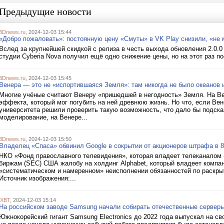
Предыдущие новости
3Dnews.ru
, 2024-12-03 15:44
«Добро пожаловать»: постоянную цену «Смуты» в VK Play снизили, «не 
Вслед за крупнейшей скидкой с релиза в честь выхода обновления 2.0.0
студии Cyberia Nova получил ещё одно снижение цены, но на этот раз по
3Dnews.ru
, 2024-12-03 15:45
Венера — это не «испортившаяся Земля»: там никогда не было океанов 
Многие учёные считают Венеру «пришедшей в негодность» Земля. На В
эффекта, который мог погубить на ней древнюю жизнь. Но что, если Ве
университета решили проверить такую возможность, что дало бы подсказ
моделирование, на Венере...
3Dnews.ru
, 2024-12-03 15:50
Владелец «Спаса» обвинил Google в сокрытии от акционеров штрафа в 
НКО «Фонд православного телевидения», которая владеет телеканалом 
биржам (SEC) США жалобу на холдинг Alphabet, который владеет компа
«систематическом и намеренном» неисполнении обязанностей по раскры
Источник изображения:...
iXBT
, 2024-12-03 15:14
На российском заводе Samsung начали собирать отечественные серверы
Южнокорейский гигант Samsung Electronics до 2022 года выпускал на св