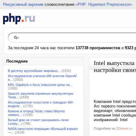
Рекурсивный акроним
словосочетания
«PHP: Hypertext Preprocessor»
За последние 24 часа нас посетили
137738 программистов
и
9323 
Последние
Intel выпустила
настройки свои
В десятку крупнейших мировых...
(2232)
Исследователи уличили ИИ-агентов OpenAI
и...
(2002)
MSI, Gigabyte и Asus повысили цены на...
(1992)
SpaceX закупила огромные аккумуляторы
Tesla...
(1829)
Компания Intel предст
Исследователи «спустили с поводка» ИИ-
Arc первого поколени
модели...
(1735)
видеокарт, обновления
Камень в огород Tesla: глава Waymo
заявил,...
(1288)
компания Intel сообщи
изображений: Intel
Белый дом не станет раскрывать свою
схему...
(1798)
Подробнее на
3Dnews.ru
NASA запустило операцию «Большой взрыв»
—...
(1528)