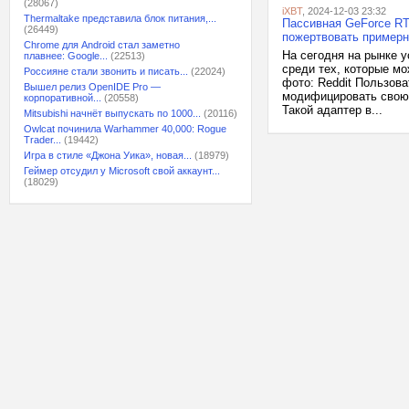
(28067)
iXBT
, 2024-12-03 23:32
Thermaltake представила блок питания,...
Пассивная GeForce RT
(26449)
пожертвовать примерн
Chrome для Android стал заметно
На сегодня на рынке 
плавнее: Google...
(22513)
среди тех, которые м
Россияне стали звонить и писать...
(22024)
фото: Reddit Пользов
Вышел релиз OpenIDE Pro —
модифицировать свою 
корпоративной...
(20558)
Такой адаптер в...
Mitsubishi начнёт выпускать по 1000...
(20116)
Owlcat починила Warhammer 40,000: Rogue
Trader...
(19442)
Игра в стиле «Джона Уика», новая...
(18979)
Геймер отсудил у Microsoft свой аккаунт...
(18029)