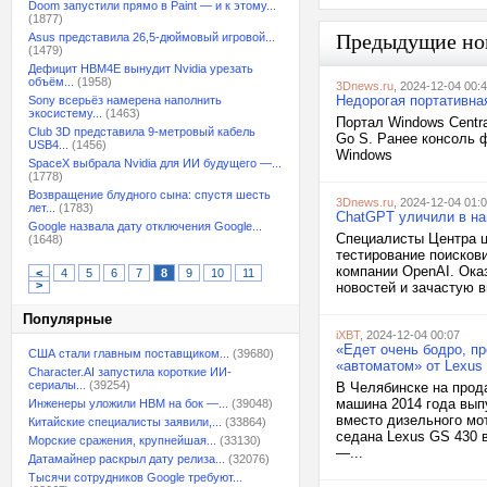
Doom запустили прямо в Paint — и к этому...
(1877)
Предыдущие но
Asus представила 26,5-дюймовый игровой...
(1479)
Дефицит HBM4E вынудит Nvidia урезать
объём...
(1958)
3Dnews.ru
, 2024-12-04 00:
Недорогая портативна
Sony всерьёз намерена наполнить
экосистему...
(1463)
Портал Windows Centr
Club 3D представила 9-метровый кабель
Go S. Ранее консоль ф
USB4...
(1456)
Windows
SpaceX выбрала Nvidia для ИИ будущего —...
(1778)
Возвращение блудного сына: спустя шесть
3Dnews.ru
, 2024-12-04 01:
лет...
(1783)
ChatGPT уличили в на
Google назвала дату отключения Google...
Специалисты Центра ц
(1648)
тестирование поискови
компании OpenAI. Ока
<
4
5
6
7
8
9
10
11
>
новостей и зачастую в
Популярные
iXBT
, 2024-12-04 00:07
«Eдeт oчeнь бодро, п
США стали главным поставщиком...
(39680)
«автоматом» от Lexus
Character.AI запустила короткие ИИ-
сериалы...
(39254)
В Челябинске на прод
машина 2014 года выпу
Инженеры уложили HBM на бок —...
(39048)
вместо дизельного мот
Китайские специалисты заявили,...
(33864)
седана Lexus GS 430 в
Морские сражения, крупнейшая...
(33130)
—...
Датамайнер раскрыл дату релиза...
(32076)
Тысячи сотрудников Google требуют...