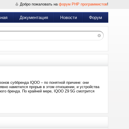
Добро пожаловать на
форум PHP программистов
!
вная
Документация
Новости
Форум
онов суббренда IQOO – по понятной причине: они
 явно наметился прорыв в этом отношении, и устройства
ного бренда. По крайней мере, IQOO Z9 5G смотрится