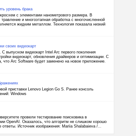
ить уровень брака
кросхем с элементами нанометрового размера. В
 травление и многоэтапная обработка с многочисленной
олняется жидким металлом. Технология показала низкий
йки своих видеокарт
 С выпуском видеокарт Intel Arc первого поколения
тройки видеокарт, обновления драйверов и оптимизации. С
, что Arc Software будет заменено на новое приложение.
ображениях
вой приставки Lenovo Legion Go S. Ранее консоль
жений: Windows
ерситете провели тестирование поисковика в
нии OpenAI. Оказалось, что алгоритм не слишком хорошо
тветы. Источник изображения: Mariia Shalabaieva /...