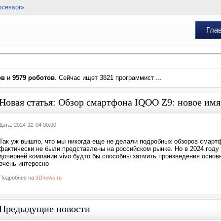
ocessor»
Гла
ов
и
9579 роботов
. Сейчас ищет 3821 программист ...
Новая статья: Обзор смартфона IQOO Z9: новое имя
Дата: 2024-12-04 00:00
Так уж вышло, что мы никогда еще не делали подробных обзоров смартф
фактически не были представлены на российском рынке. Но в 2024 году
дочерней компании vivo будто бы способны затмить произведения основ
очень интересно
Подробнее на
3Dnews.ru
Предыдущие новости