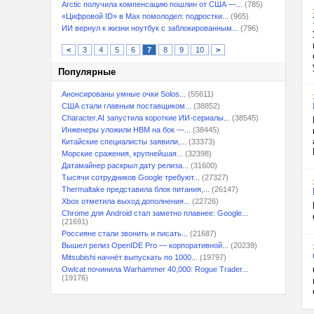
Arctic получила компенсацию пошлин от США —...
(785)
«Цифровой ID» в Max помолодел: подростки...
(965)
ИИ вернул к жизни ноутбук с заблокированным...
(796)
<
3
4
5
6
7
8
9
10
>
Популярные
Анонсированы умные очки Solos...
(55611)
США стали главным поставщиком...
(38852)
Character.AI запустила короткие ИИ-сериалы...
(38545)
Инженеры уложили HBM на бок —...
(38445)
Китайские специалисты заявили,...
(33373)
Морские сражения, крупнейшая...
(32398)
Датамайнер раскрыл дату релиза...
(31600)
Тысячи сотрудников Google требуют...
(27327)
Thermaltake представила блок питания,...
(26147)
Xbox отметила выход дополнения...
(22726)
Chrome для Android стал заметно плавнее: Google...
(21691)
Россияне стали звонить и писать...
(21687)
Вышел релиз OpenIDE Pro — корпоративной...
(20239)
Mitsubishi начнёт выпускать по 1000...
(19797)
Owlcat починила Warhammer 40,000: Rogue Trader...
(19176)