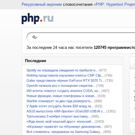
Рекурсивный акроним
словосочетания
«PHP: Hypertext Prepr
За последние 24 часа нас посетили
120745 программист
Последние
Spotify не оправдала ожидания по прибыли и...
(677)
Nothing представила наушники-клипсы CMF Clip...
(746)
Galax представила чёрные GeForce RTX 5070 Ti...
(735)
OpenAI назвала иск о похищении секретов...
(728)
ИИ-агенты помогут создать аналоги CUDA, но...
(667)
Новые фракции, новые платформы и новая...
(619)
Starlink планирует за два года развернуть...
(689)
У Apple хотят отсудить более $30 млрд за...
(625)
ASUS выпустила «ИИ-брелок» UGen300 USB AI с...
(1301)
Третьяковка 3 ноября откроет выставку...
(685)
«Жди меня, мой чешский друг»: японский...
(1003)
«Игромир» привезёт на «Игромир» демоверсию...
(857)
Всё сложилось: предзаказы на Samsung Galaxy...
(850)