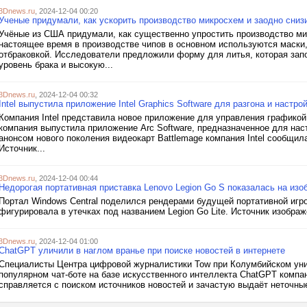
3Dnews.ru
, 2024-12-04 00:20
Ученые придумали, как ускорить производство микросхем и заодно сниз
Учёные из США придумали, как существенно упростить производство ми
настоящее время в производстве чипов в основном используются маски,
отбраковкой. Исследователи предложили форму для литья, которая зап
уровень брака и высокую...
3Dnews.ru
, 2024-12-04 00:32
Intel выпустила приложение Intel Graphics Software для разгона и настро
Компания Intel представила новое приложение для управления графикой.
компания выпустила приложение Arc Software, предназначенное для нас
анонсом нового поколения видеокарт Battlemage компания Intel сообщила
Источник...
3Dnews.ru
, 2024-12-04 00:44
Недорогая портативная приставка Lenovo Legion Go S показалась на из
Портал Windows Central поделился рендерами будущей портативной игро
фигурировала в утечках под названием Legion Go Lite. Источник изобра
3Dnews.ru
, 2024-12-04 01:00
ChatGPT уличили в наглом вранье при поиске новостей в интернете
Специалисты Центра цифровой журналистики Tow при Колумбийском унив
популярном чат-боте на базе искусственного интеллекта ChatGPT компа
справляется с поиском источников новостей и зачастую выдаёт неточные о