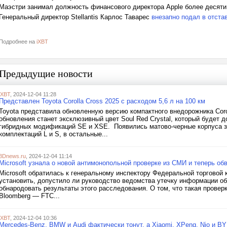
Маэстри занимал должность финансового директора Apple более десяти л
Генеральный директор Stellantis Карлос Таварес
внезапно подал в отстав
Подробнее на
iXBT
Предыдущие новости
iXBT
, 2024-12-04 11:28
Представлен Toyota Corolla Cross 2025 с расходом 5,6 л на 100 км
Toyota представила обновленную версию компактного внедорожника Coro
обновления станет эксклюзивный цвет Soul Red Crystal, который будет д
гибридных модификаций SE и XSE. Появились матово-черные корпуса зе
комплектаций L и S, в остальные...
3Dnews.ru
, 2024-12-04 11:14
Microsoft узнала о новой антимонопольной проверке из СМИ и теперь об
Microsoft обратилась к генеральному инспектору Федеральной торговой
установить, допустило ли руководство ведомства утечку информации об
обнародовать результаты этого расследования. О том, что такая прове
Bloomberg — FTC...
iXBT
, 2024-12-04 10:36
Mercedes-Benz, BMW и Audi фактически тонут, а Xiaomi, XPeng, Nio и 