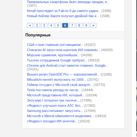
Премиальные смартфоны бьют рекорды продаж, и...
(1457)
Китай проследил за Falcon 9 до самого удара...
(1590)
Новый бойлер Xiaomi получил двойной бак и...
(1508)
<
2
3
4
5
6
7
8
9
>
Популярные
США стали главным поставщиком...
(41167)
Character.AI запустила короткие ИИ-сериалы...
(40420)
Морские сражения, крупнейшая...
(34266)
Тысячи сотрудников Google требуют...
(30010)
Chrome для Android стал заметно плавнее: Google...
(24161)
Вышел релиз OpenIDE Pro — корпоративной...
(21185)
Mitsubishi начнёт выпускать по 1000...
(20741)
Геймер отсудил у Microsoft свой аккаунт...
(18770)
Tesla поставила рекорд по числу...
(18444)
Microsoft представила ИИ, который...
(18164)
Энтузиаст потратил три тысячи...
(17495)
«Яндекс» улучшил поиск АЗС без...
(17282)
Samsung рассчитывает запустить...
(17044)
Microsoft и Mistral обменяются моделями...
(16810)
«Яндекс» посадил ИИ-агентов...
(15524)