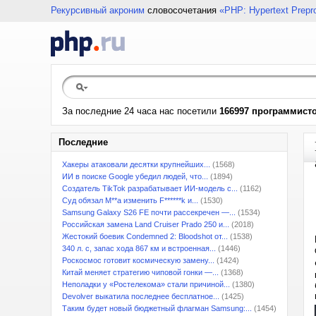
Рекурсивный акроним
словосочетания
«PHP: Hypertext Prepr
За последние 24 часа нас посетили
166997 программист
Последние
Хакеры атаковали десятки крупнейших...
(1568)
ИИ в поиске Google убедил людей, что...
(1894)
Создатель TikTok разрабатывает ИИ-модель с...
(1162)
Суд обязал M**a изменить F******k и...
(1530)
Samsung Galaxy S26 FE почти рассекречен —...
(1534)
Российская замена Land Cruiser Prado 250 и...
(2018)
Жестокий боевик Condemned 2: Bloodshot от...
(1538)
340 л. с, запас хода 867 км и встроенная...
(1446)
Роскосмос готовит космическую замену...
(1424)
Китай меняет стратегию чиповой гонки —...
(1368)
Неполадки у «Ростелекома» стали причиной...
(1380)
Devolver выкатила последнее бесплатное...
(1425)
Таким будет новый бюджетный флагман Samsung:...
(1454)