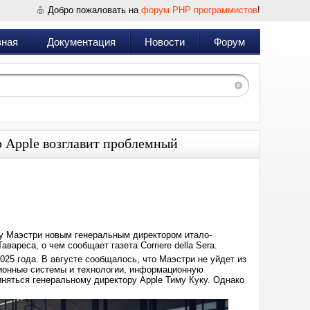
Добро пожаловать на
форум PHP программистов
!
вная
Документация
Новости
Форум
 Apple возглавит проблемный
Дата:
2024-
12-
04
11:19
у Маэстри новым генеральным директором итало-
ареса, о чем сообщает газета Corriere della Sera.
025 года. В августе сообщалось, что Маэстри не уйдет из
ционные системы и технологии, информационную
иняться генеральному директору Apple Тиму Куку. Однако