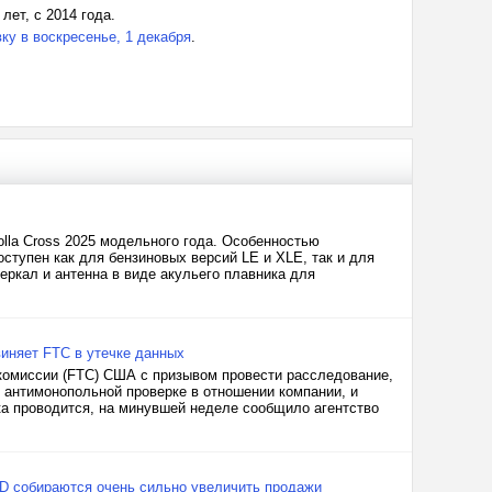
ет, с 2014 года.
ку в воскресенье, 1 декабря
.
lla Cross 2025 модельного года. Особенностью
оступен как для бензиновых версий LE и XLE, так и для
ркал и антенна в виде акульего плавника для
виняет FTC в утечке данных
 комиссии (FTC) США с призывом провести расследование,
 антимонопольной проверке в отношении компании, и
рка проводится, на минувшей неделе сообщило агентство
BYD собираются очень сильно увеличить продажи