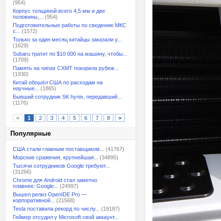
(954)
Корпус толщиной всего 4,5 мм и две
половины,...
(954)
Подготовительные работы по сведению МКС
с...
(1572)
Только за один месяц китайцы заказали у...
(1629)
Subaru тратит по $10 000 на машину, чтобы...
(1709)
Память на чипах CXMT покорила рубеж...
(1930)
Китай обошёл США по расходам на
научные...
(1865)
Бывший сотрудник SK hynix, передавший...
(1176)
<
1
2
3
4
5
6
7
8
>
Популярные
США стали главным поставщиком...
(41767)
Морские сражения, крупнейшая...
(34895)
Тысячи сотрудников Google требуют...
(31266)
Chrome для Android стал заметно
плавнее: Google...
(24997)
Вышел релиз OpenIDE Pro —
корпоративной...
(21568)
Tesla поставила рекорд по числу...
(19187)
Геймер отсудил у Microsoft свой аккаунт...