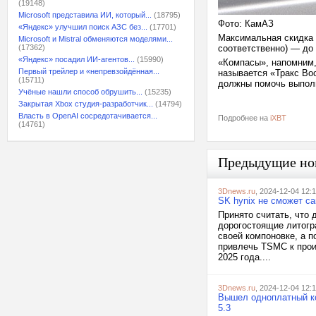
(19148)
Microsoft представила ИИ, который...
(18795)
Фото: КамАЗ
«Яндекс» улучшил поиск АЗС без...
(17701)
Максимальная скидка 
Microsoft и Mistral обменяются моделями...
(17362)
соответственно) — до
«Яндекс» посадил ИИ-агентов...
(15990)
«Компасы», напомним
Первый трейлер и «непревзойдённая...
называется «Тракс Во
(15711)
должны помочь выполн
Учёные нашли способ обрушить...
(15235)
Закрытая Xbox студия-разработчик...
(14794)
Власть в OpenAI сосредотачивается...
Подробнее на
iXBT
(14761)
Предыдущие но
3Dnews.ru
, 2024-12-04 12:
SK hynix не сможет с
Принято считать, что
дорогостоящие литогр
своей компоновке, а п
привлечь TSMC к прои
2025 года....
3Dnews.ru
, 2024-12-04 12:
Вышел одноплатный ком
5.3