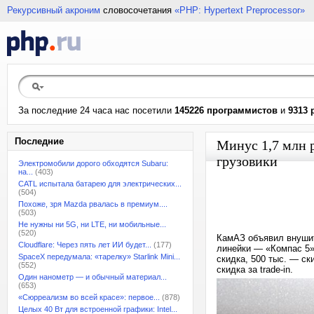
Рекурсивный акроним
словосочетания
«PHP: Hypertext Preprocessor»
За последние 24 часа нас посетили
145226 программистов
и
9313 
Последние
Минус 1,7 млн 
грузовики
Электромобили дорого обходятся Subaru:
на...
(403)
CATL испытала батарею для электрических...
(504)
Похоже, зря Mazda рвалась в премиум....
(503)
Не нужны ни 5G, ни LTE, ни мобильные...
(520)
КамАЗ объявил внушит
Cloudflare: Через пять лет ИИ будет...
(177)
линейки — «Компас 5»
SpaceX передумала: «тарелку» Starlink Mini...
скидка, 500 тыс. — ск
(552)
скидка за trade-in.
Один нанометр — и обычный материал...
(653)
«Сюрреализм во всей красе»: первое...
(878)
Целых 40 Вт для встроенной графики: Intel...