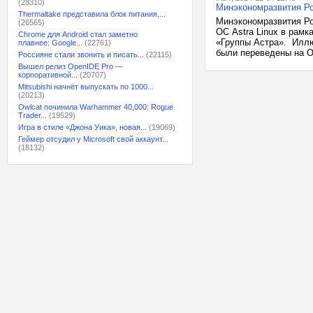
(28310)
Минэкономразвития Ро
Thermaltake представила блок питания,...
Минэкономразвития Ро
(26565)
ОС Astra Linux в рам
Chrome для Android стал заметно
«Группы Астра». Иллю
плавнее: Google...
(22761)
были переведены на ОС
Россияне стали звонить и писать...
(22115)
Вышел релиз OpenIDE Pro —
корпоративной...
(20707)
Mitsubishi начнёт выпускать по 1000...
(20213)
Owlcat починила Warhammer 40,000: Rogue
Trader...
(19529)
Игра в стиле «Джона Уика», новая...
(19069)
Геймер отсудил у Microsoft свой аккаунт...
(18132)