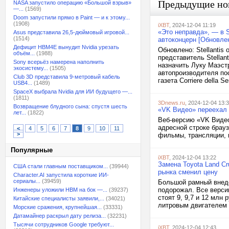
Предыдущие но
NASA запустило операцию «Большой взрыв»
—...
(1569)
Doom запустили прямо в Paint — и к этому...
(1908)
iXBT
, 2024-12-04 11:19
«Это неправда», — в S
Asus представила 26,5-дюймовый игровой...
(1514)
автоконцерн [Обновле
Дефицит HBM4E вынудит Nvidia урезать
Обновлено: Stellanti
объём...
(1988)
представитель Stellan
Sony всерьёз намерена наполнить
назначить Луку Маэст
экосистему...
(1505)
автопроизводителя пос
Club 3D представила 9-метровый кабель
газета Corriere della Ser
USB4...
(1489)
SpaceX выбрала Nvidia для ИИ будущего —...
(1811)
3Dnews.ru
, 2024-12-04 13:
Возвращение блудного сына: спустя шесть
«VK Видео» переехал 
лет...
(1822)
Веб-версию «VK Видео
адресной строке брау
<
4
5
6
7
8
9
10
11
>
фильмы, трансляции, ш
Популярные
iXBT
, 2024-12-04 13:22
Замена Toyota Land Cr
США стали главным поставщиком...
(39944)
рынка сменил цену
Character.AI запустила короткие ИИ-
сериалы...
(39459)
Большой рамный внедо
подорожал. Все версии
Инженеры уложили HBM на бок —...
(39237)
стоят 9, 9,7 и 12 млн
Китайские специалисты заявили,...
(34021)
литровым двигателем 
Морские сражения, крупнейшая...
(33331)
Датамайнер раскрыл дату релиза...
(32231)
Тысячи сотрудников Google требуют...
iXBT
, 2024-12-04 12:43