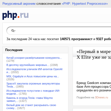
Рекурсивный акроним
словосочетания
«PHP: Hypertext Preprocessor»
За последние 24 часа нас посетил
140571 программист
и
9327 роб
Последние
«Первый в мире
X Elite уже не 
Китай ускорил развёртывание конкурента...
(1279)
В десятку крупнейших мировых...
(2268)
Исследователи уличили ИИ-агентов OpenAI
и...
(2032)
MSI, Gigabyte и Asus повысили цены на...
(2026)
Бренд Geekom компани
SpaceX закупила огромные аккумуляторы
базе Arm-процессора Q
Tesla...
(1865)
определён его розничн
Исследователи «спустили с поводка» ИИ-
модели...
(1765)
Подробнее на
3Dnews.ru
Камень в огород Tesla: глава Waymo
заявил,...
(1327)
Белый дом не станет раскрывать свою
схему...
(1827)