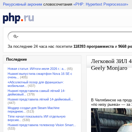
Рекурсивный акроним
словосочетания
«PHP: Hypertext Preprocessor»
За последние 24 часа нас посетили
118393 программиста
и
9668 р
Последние
Легковой ЗИЛ 4
Geely Monjaro
Новая статья: ИИтоги июля 2026 г.: а...
(65)
Huawei выпустила смартфон Nova 16 SE с
очень...
(405)
«Абсолютный позор для франшизы»:
мобильная...
(437)
Huawei представила самый лёгкий 14-
дюймовый...
(379)
Huawei представила лёгкий 14-дюймовый...
В Челябинске на прод
(447)
«по низу рынка» — за 
Моддер создал для Steam Machine
переднюю...
(513)
Time начал показывать ИИ отдельную
версию...
(530)
Huawei представила телевизор Vision Smart...
(533)