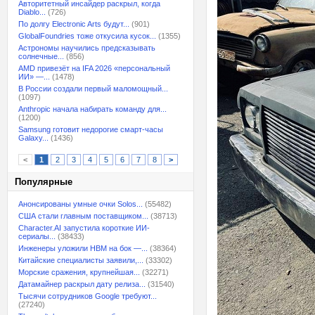
Авторитетный инсайдер раскрыл, когда
Diablo...
(726)
По долгу Electronic Arts будут...
(901)
GlobalFoundries тоже откусила кусок...
(1355)
Астрономы научились предсказывать
солнечные...
(856)
AMD привезёт на IFA 2026 «персональный
ИИ» —...
(1478)
В России создали первый маломощный...
(1097)
Anthropic начала набирать команду для...
(1200)
Samsung готовит недорогие смарт-часы
Galaxy...
(1436)
<
1
2
3
4
5
6
7
8
>
Популярные
Анонсированы умные очки Solos...
(55482)
США стали главным поставщиком...
(38713)
Character.AI запустила короткие ИИ-
сериалы...
(38433)
Инженеры уложили HBM на бок —...
(38364)
Китайские специалисты заявили,...
(33302)
Морские сражения, крупнейшая...
(32271)
Датамайнер раскрыл дату релиза...
(31540)
Тысячи сотрудников Google требуют...
(27240)