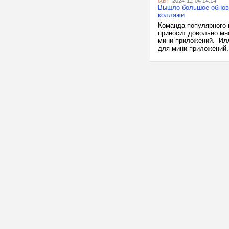
iXBT
, 2024-12-04 14:14
Вышло большое обновл
коллажи
Команда популярного 
приносит довольно мн
мини-приложений. Илл
для мини-приложений. 