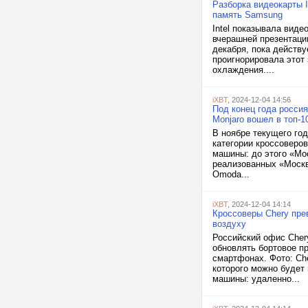
Разборка видеокарты I
память Samsung
Intel показывала виде
вчерашней презентаци
декабря, пока действу
проигнорировала этот
охлаждения....
iXBT
, 2024-12-04 14:56
Под конец года россия
Monjaro вошел в топ-
В ноябре текущего год
категории кроссоверо
машины: до этого «Мос
реализованных «Москв
Omoda...
iXBT
, 2024-12-04 14:14
Кроссоверы Chery пре
воздуху
Российский офис Cher
обновлять бортовое п
смартфонах. Фото: Ch
которого можно будет
машины: удаленно...