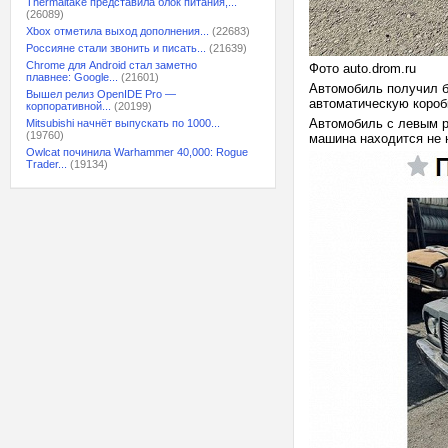
Thermaltake представила блок питания,...
(26089)
Xbox отметила выход дополнения...
(22683)
Россияне стали звонить и писать...
(21639)
Chrome для Android стал заметно
Фото auto.drom.ru
плавнее: Google...
(21601)
Автомобиль получил б
Вышел релиз OpenIDE Pro —
автоматическую короб
корпоративной...
(20199)
Автомобиль с левым р
Mitsubishi начнёт выпускать по 1000...
(19760)
машина находится не н
Owlcat починила Warhammer 40,000: Rogue
Trader...
(19134)