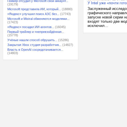
Геймер отсудил у Microsoft свой аккаунт...
У Intel уже «почти го
(19179)
Заслуженный исследов
Microsoft представила ИИ, который...
(18880)
графического направле
«Яндекс» улучшил поиск АЗС без...
(17743)
запуске новой серии н
Microsoft и Mistral обменяются моделями...
входят только две мод
(17423)
исключил...
«Яндекс» посадил ИИ-агентов...
(16045)
Первый трейлер и «непревзойдённая...
(15778)
Учёные нашли способ обрушить...
(15286)
Закрытая Xbox студия-разработчик...
(14827)
Власть в OpenAI сосредотачивается...
(14803)