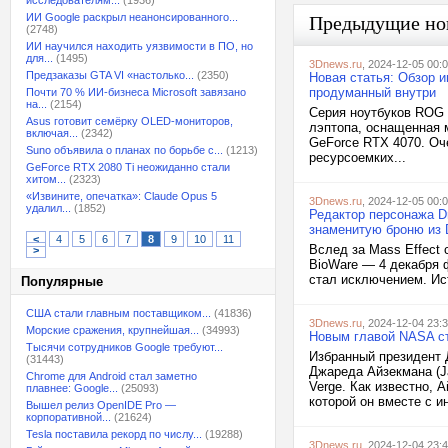
исследователям...
(1936)
ИИ Google раскрыл неанонсированного...
Предыдущие но
(2748)
ИИ научился находить уязвимости в ПО, но
для...
(1495)
3Dnews.ru
, 2024-12-05 00:
Предзаказы GTA VI «настолько...
(2350)
Новая статья: Обзор 
продуманный внутри
Почти 70 % ИИ-бизнеса Microsoft завязано
на...
(2154)
Серия ноутбуков ROG Z
Asus готовит семёрку OLED-мониторов,
лэптопа, оснащенная 
включая...
(2342)
GeForce RTX 4070. Оче
Suno объявила о планах по борьбе с...
(1213)
ресурсоемких...
GeForce RTX 2080 Ti неожиданно стали
хитом...
(2323)
«Извините, опечатка»: Claude Opus 5
3Dnews.ru
, 2024-12-05 00:
удалил...
(1852)
Редактор персонажа Dr
знаменитую броню из 
<
4
5
6
7
8
9
10
11
Вслед за Mass Effect
>
BioWare — 4 декабря ф
стал исключением. Ист
Популярные
США стали главным поставщиком...
(41836)
3Dnews.ru
, 2024-12-04 23:
Морские сражения, крупнейшая...
(34993)
Новым главой NASA ст
Тысячи сотрудников Google требуют...
Избранный президент 
(31443)
Джареда Айзекмана (J
Chrome для Android стал заметно
Verge. Как известно,
плавнее: Google...
(25093)
которой он вместе с и
Вышел релиз OpenIDE Pro —
корпоративной...
(21624)
Tesla поставила рекорд по числу...
(19288)
3Dnews.ru
, 2024-12-04 23: