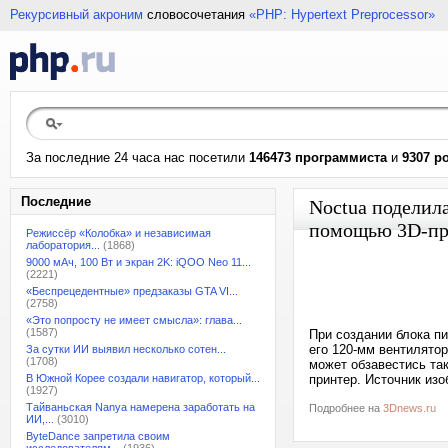
Рекурсивный акроним
словосочетания
«PHP: Hypertext Preprocessor»
За последние 24 часа нас посетили
146473 программиста
и
9307 р
Последние
Noctua поделил
помощью 3D-пр
Режиссёр «Колобка» и независимая
лаборатория...
(1868)
9000 мАч, 100 Вт и экран 2K: iQOO Neo 11...
(2221)
«Беспрецедентные» предзаказы GTA VI...
(2758)
«Это попросту не имеет смысла»: глава...
(1587)
При создании блока пи
его 120-мм вентилято
За сутки ИИ выявил несколько сотен...
(1708)
может обзавестись та
В Южной Корее создали навигатор, который...
принтер. Источник изо
(1927)
Тайваньская Nanya намерена заработать на
Подробнее на
3Dnews.ru
ИИ,...
(3010)
ByteDance запретила своим