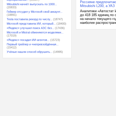
Россияне предпочитаю
Mitsubishi начнёт выпускать по 1000...
Mitsubishi L200, а УА
(20833)
Аналитики «Автостат 
Геймер отсудил у Microsoft свой аккаунт...
до 418 185 единиц по 
(18891)
на начало текущего го
Tesla поставила рекорд по числу...
(18747)
наиболее распростране
Microsoft представила ИИ, который...
(18400)
«Яндекс» улучшил поиск АЗС без...
(17436)
Microsoft и Mistral обменяются моделями...
(17019)
«Яндекс» посадил ИИ-агентов...
(15723)
Первый трейлер и «непревзойдённая...
(15412)
Учёные нашли способ обрушить...
(14995)