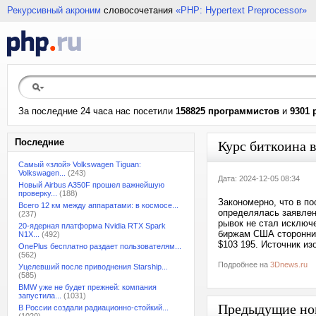
Рекурсивный акроним
словосочетания
«PHP: Hypertext Preprocessor»
За последние 24 часа нас посетили
158825 программистов
и
9301 
Последние
Курс биткоина в
Самый «злой» Volkswagen Tiguan:
Volkswagen...
(243)
Дата: 2024-12-05 08:34
Новый Airbus A350F прошел важнейшую
проверку...
(188)
Закономерно, что в п
Всего 12 км между аппаратами: в космосе...
определялась заявле
(237)
рывок не стал исключ
20-ядерная платформа Nvidia RTX Spark
биржам США сторонника
N1X...
(492)
$103 195. Источник из
OnePlus бесплатно раздает пользователям...
(562)
Подробнее на
3Dnews.ru
Уцелевший после приводнения Starship...
(585)
BMW уже не будет прежней: компания
запустила...
(1031)
Предыдущие но
В России создали радиационно-стойкий...