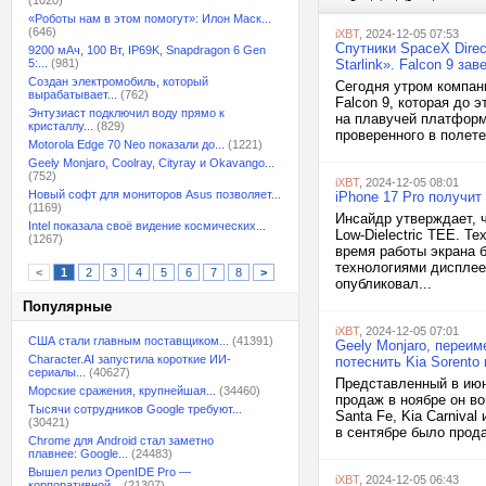
(1020)
«Роботы нам в этом помогут»: Илон Маск...
(646)
iXBT
, 2024-12-05 07:53
Спутники SpaceX Direc
9200 мАч, 100 Вт, IP69K, Snapdragon 6 Gen
5:...
(981)
Starlink». Falcon 9 з
Создан электромобиль, который
Сегодня утром компани
вырабатывает...
(762)
Falcon 9, которая до 
Энтузиаст подключил воду прямо к
на плавучей платформе
кристаллу...
(829)
проверенного в полете
Motorola Edge 70 Neo показали до...
(1221)
Geely Monjaro, Coolray, Cityray и Okavango...
(752)
iXBT
, 2024-12-05 08:01
Новый софт для мониторов Asus позволяет...
iPhone 17 Pro получит
(1169)
Инсайдр утверждает, ч
Intel показала своё видение космических...
Low-Dielectric TEE. Т
(1267)
время работы экрана 
технологиями дисплее
<
1
2
3
4
5
6
7
8
>
опубликовал...
Популярные
iXBT
, 2024-12-05 07:01
США стали главным поставщиком...
(41391)
Geely Monjaro, переим
Character.AI запустила короткие ИИ-
потеснить Kia Sorento 
сериалы...
(40627)
Представленный в июне
Морские сражения, крупнейшая...
(34460)
продаж в ноябре он во
Тысячи сотрудников Google требуют...
Santa Fe, Kia Carniva
(30421)
в сентябре было продан
Chrome для Android стал заметно
плавнее: Google...
(24483)
Вышел релиз OpenIDE Pro —
iXBT
, 2024-12-05 06:43
корпоративной...
(21307)