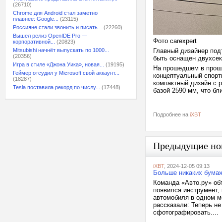
(26710)
Chrome для Android стал заметно
плавнее: Google...
(23115)
Россияне стали звонить и писать...
(22260)
Вышел релиз OpenIDE Pro —
Фото carexpert
корпоративной...
(20823)
Mitsubishi начнёт выпускать по 1000...
Главный дизайнер подт
(20356)
быть оснащен двухсек
Игра в стиле «Джона Уика», новая...
(19195)
На прошедшем в прош
Геймер отсудил у Microsoft свой аккаунт...
концептуальный спорт
(18287)
компактный дизайн с р
Tesla поставила рекорд по числу...
(17448)
базой 2590 мм, что бли
Подробнее на
iXBT
Предыдущие но
iXBT
, 2024-12-05 09:13
Больше никаких бумаж
Команда «Авто.ру» об
появился инструмент,
автомобиля в одном м
рассказали: Теперь не
сфотографировать....