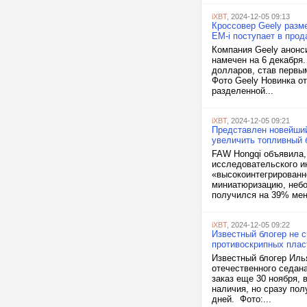
iXBT
, 2024-12-05 09:13
Кроссовер Geely разме
EM-i поступает в прод
Компания Geely анонси
намечен на 6 декабря.
долларов, став первы
Фото Geely Новинка о
разделенной...
iXBT
, 2024-12-05 09:21
Представлен новейший
увеличить топливный б
FAW Hongqi объявила, 
исследовательского и
«высокоинтегрированн
миниатюризацию, неб
получился на 39% мень
iXBT
, 2024-12-05 09:22
Известный блогер не 
противоскрипных плас
Известный блогер Иль
отечественного седан
заказ еще 30 ноября, 
наличия, но сразу по
дней. Фото:...