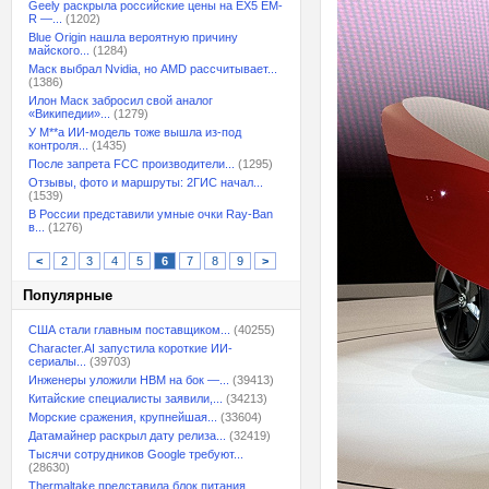
Geely раскрыла российские цены на EX5 EM-
R —...
(1202)
Blue Origin нашла вероятную причину
майского...
(1284)
Маск выбрал Nvidia, но AMD рассчитывает...
(1386)
Илон Маск забросил свой аналог
«Википедии»...
(1279)
У M**a ИИ-модель тоже вышла из-под
контроля...
(1435)
После запрета FCC производители...
(1295)
Отзывы, фото и маршруты: 2ГИС начал...
(1539)
В России представили умные очки Ray-Ban
в...
(1276)
<
2
3
4
5
6
7
8
9
>
Популярные
США стали главным поставщиком...
(40255)
Character.AI запустила короткие ИИ-
сериалы...
(39703)
Инженеры уложили HBM на бок —...
(39413)
Китайские специалисты заявили,...
(34213)
Морские сражения, крупнейшая...
(33604)
Датамайнер раскрыл дату релиза...
(32419)
Тысячи сотрудников Google требуют...
(28630)
Thermaltake представила блок питания,...