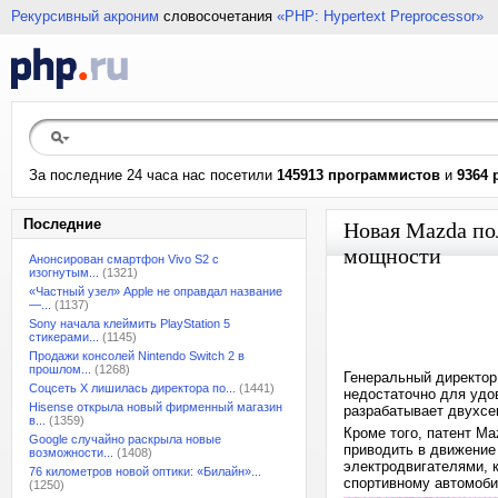
Рекурсивный акроним
словосочетания
«PHP: Hypertext Preprocessor»
За последние 24 часа нас посетили
145913 программистов
и
9364 
Последние
Новая Mazda по
мощности
Анонсирован смартфон Vivo S2 с
изогнутым...
(1321)
«Частный узел» Apple не оправдал название
—...
(1137)
Sony начала клеймить PlayStation 5
стикерами...
(1145)
Продажи консолей Nintendo Switch 2 в
прошлом...
(1268)
Генеральный директор
Соцсеть X лишилась директора по...
(1441)
недостаточно для удо
Hisense открыла новый фирменный магазин
разрабатывает двухс
в...
(1359)
Кроме того, патент M
Google случайно раскрыла новые
приводить в движение
возможности...
(1408)
электродвигателями, 
76 километров новой оптики: «Билайн»...
спортивному автомоб
(1250)