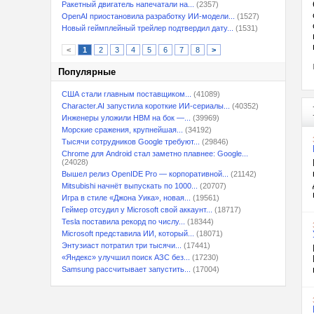
Ракетный двигатель напечатали на...
(2357)
OpenAI приостановила разработку ИИ-модели...
(1527)
Новый геймплейный трейлер подтвердил дату...
(1531)
<
1
2
3
4
5
6
7
8
>
Популярные
США стали главным поставщиком...
(41089)
Character.AI запустила короткие ИИ-сериалы...
(40352)
Инженеры уложили HBM на бок —...
(39969)
Морские сражения, крупнейшая...
(34192)
Тысячи сотрудников Google требуют...
(29846)
Chrome для Android стал заметно плавнее: Google...
(24028)
Вышел релиз OpenIDE Pro — корпоративной...
(21142)
Mitsubishi начнёт выпускать по 1000...
(20707)
Игра в стиле «Джона Уика», новая...
(19561)
Геймер отсудил у Microsoft свой аккаунт...
(18717)
Tesla поставила рекорд по числу...
(18344)
Microsoft представила ИИ, который...
(18071)
Энтузиаст потратил три тысячи...
(17441)
«Яндекс» улучшил поиск АЗС без...
(17230)
Samsung рассчитывает запустить...
(17004)