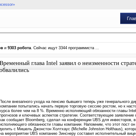
ocessor»
Гла
ов
и
9303 робота
. Сейчас ищут 3344 программиста ...
Временный глава Intel заявил о неизменности страт
обвалились
После внезапного ухода на пенсию бывшего теперь уже генерального дирек
компании попытались начать первую торговую сессию ростом, но к нас
курса более чем на 8 %. Временно исполняющий обязанности главы Intel
прогнозов и ключевых аспектов стратегии. Соответствующее заявление ф
как сообщает Bloomberg, сделал на конференции UBS для инвесторов, в
исполняющего обязанности главы компании. Напомним, что этот пост он
делить с Мишель Джонстон Холтхаус (Michelle Johnston Holthaus), котор
на мероприятии UBS компанию Зинснеру составил исполнительный вице-п