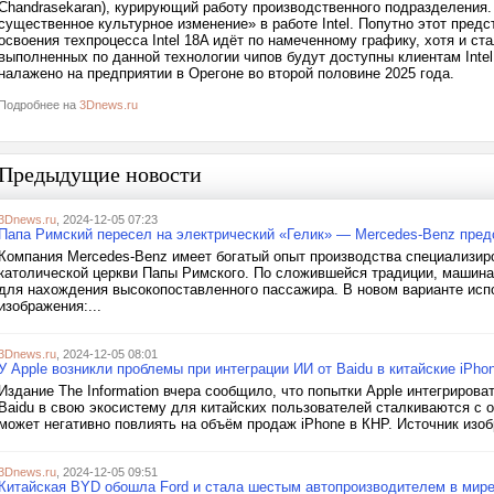
Chandrasekaran), курирующий работу производственного подразделения.
существенное культурное изменение» в работе Intel. Попутно этот пред
освоения техпроцесса Intel 18A идёт по намеченному графику, хотя и с
выполненных по данной технологии чипов будут доступны клиентам Inte
налажено на предприятии в Орегоне во второй половине 2025 года.
Подробнее на
3Dnews.ru
Предыдущие новости
3Dnews.ru
, 2024-12-05 07:23
Папа Римский пересел на электрический «Гелик» — Mercedes-Benz пре
Компания Mercedes-Benz имеет богатый опыт производства специализир
католической церкви Папы Римского. По сложившейся традиции, машин
для нахождения высокопоставленного пассажира. В новом варианте исп
изображения:...
3Dnews.ru
, 2024-12-05 08:01
У Apple возникли проблемы при интеграции ИИ от Baidu в китайские iPh
Издание The Information вчера сообщило, что попытки Apple интегриров
Baidu в свою экосистему для китайских пользователей сталкиваются с 
может негативно повлиять на объём продаж iPhone в КНР. Источник изоб
3Dnews.ru
, 2024-12-05 09:51
Китайская BYD обошла Ford и стала шестым автопроизводителем в мир