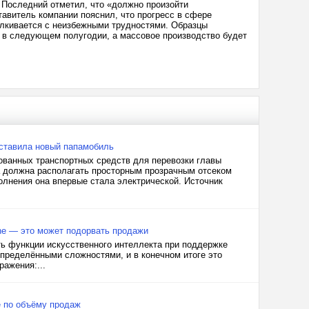
 Последний отметил, что «должно произойти
ставитель компании пояснил, что прогресс в сфере
талкивается с неизбежными трудностями. Образцы
l в следующем полугодии, а массовое производство будет
дставила новый папамобиль
ованных транспортных средств для перевозки главы
а должна располагать просторным прозрачным отсеком
олнения она впервые стала электрической. Источник
one — это может подорвать продажи
ать функции искусственного интеллекта при поддержке
определёнными сложностями, и в конечном итоге это
ражения:...
е по объёму продаж