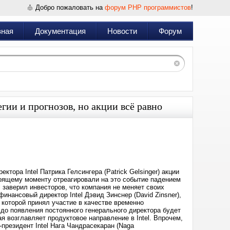
Добро пожаловать на
форум PHP программистов
!
вная
Документация
Новости
Форум
егии и прогнозов, но акции всё равно
Дата:
2024-
12-
05
05:14
тора Intel Патрика Гелсингера (Patrick Gelsinger) акции
тоящему моменту отреагировали на это событие падением
 заверил инвесторов, что компания не меняет своих
инансовый директор Intel Дэвид Зинснер (David Zinsner),
 которой принял участие в качестве временно
 до появления постоянного генерального директора будет
ая возглавляет продуктовое направление в Intel. Впрочем,
резидент Intel Нага Чандрасекаран (Naga