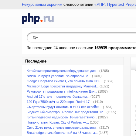
Рекурсивный акроним
словосочетания
«PHP: Hypertext Prepr
За последние 24 часа нас посетили
169539 программист
Последние
Китайские производители оборудования для...
(1205)
Nvidia не будет успевать за спросом на...
(1401)
Google DeepMind считает, что память типа HBF...
(1367)
Microsoft Edge прекратит поддержку Manifest...
(1021)
Руководить продажами в Intel назначен Дин...
(1007)
Android 17 станет последним большим...
(2017)
120 Гц и 7500 мАч за 220 евро. Redmi 17...
(1410)
Смартфоны будут снимать в HDR без склейки...
(1554)
Бюджетный смартфон Realme 16x представят 12...
(1955)
Китай подвесил над морем 16-мегаваттную...
(2027)
Новая статья: Kusan: City of Wolves —...
(1356)
Сито 21-го века: ученые впервые разделили...
(2317)
Breathedge стала бесплатной на 48 часов, а...
(1437)