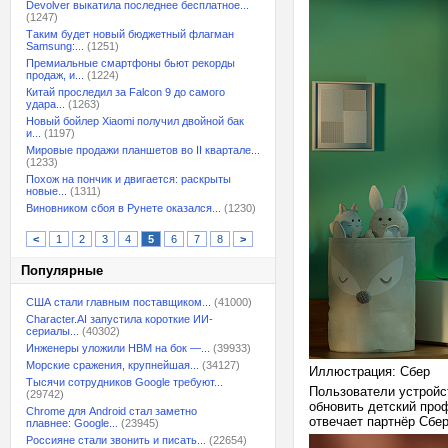
Devolver выкатила последнее бесплатное...
(1247)
Таким будет новый бюджетный флагман
Samsung:...
(1251)
Премиальные смартфоны бьют рекорды
продаж, и...
(1224)
Китай проследил за Falcon 9 до самого
удара...
(1263)
Новый бойлер Xiaomi получил двойной бак
и...
(1197)
Мировые продажи планшетов во II квартале...
(1233)
Похож на пончик и двигается: раскрыты
новые...
(1311)
Виновником сбоя в Рунете оказался...
(1230)
<
1
2
3
4
5
6
7
8
>
Популярные
США стали главным поставщиком...
(41000)
Character.AI запустила короткие ИИ-
сериалы...
(40302)
Инженеры уложили HBM на бок —...
(39933)
Морские сражения, крупнейшая...
(34127)
Иллюстрация: Сбер
Тысячи сотрудников Google требуют...
Пользователи устройс
(29742)
обновить детский про
Chrome для Android стал заметно
отвечает партнёр Сбе
плавнее: Google...
(23945)
Россияне стали звонить и писать...
(22654)