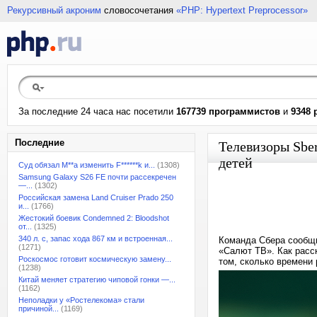
Рекурсивный акроним
словосочетания
«PHP: Hypertext Preprocessor»
За последние 24 часа нас посетили
167739 программистов
и
9348 
Последние
Телевизоры Sbe
детей
Суд обязал M**a изменить F******k и...
(1308)
Samsung Galaxy S26 FE почти рассекречен
—...
(1302)
Российская замена Land Cruiser Prado 250
и...
(1766)
Жестокий боевик Condemned 2: Bloodshot
от...
(1325)
340 л. с, запас хода 867 км и встроенная...
Команда Сбера сообщи
(1271)
«Салют ТВ». Как расс
Роскосмос готовит космическую замену...
том, сколько времени 
(1238)
Китай меняет стратегию чиповой гонки —...
(1162)
Неполадки у «Ростелекома» стали
причиной...
(1169)