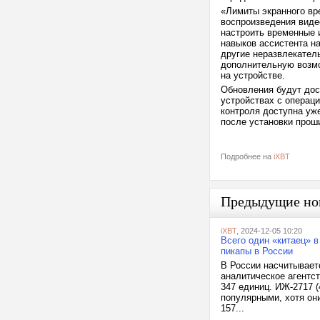
«Лимиты экранного вр
воспроизведения виде
настроить временные 
навыков ассистента на
другие неразвлекател
дополнительную возмо
на устройстве.
Обновления будут дос
устройствах с операц
контроля доступна уж
после установки прош
Подробнее на
iXBT
Предыдущие но
iXBT
, 2024-12-05 10:20
Всего один «китаец» в
пикапы в России
В России насчитываетс
аналитическое агентс
347 единиц. ИЖ-2717 (
популярными, хотя они
157...