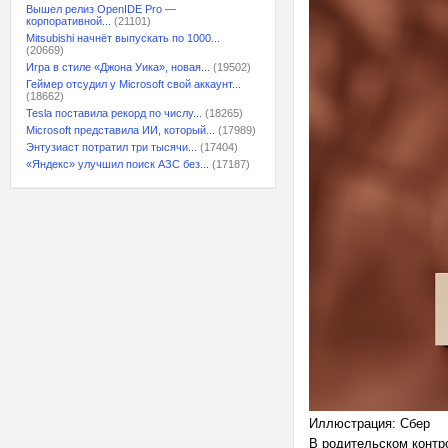
Вышел релиз OpenIDE Pro —
корпоративной...
(21101)
Mitsubishi начнёт выпускать по 1000...
(20669)
Игра в стиле «Джона Уика», новая...
(19502)
Геймер отсудил у Microsoft свой аккаунт...
(18662)
Tesla поставила рекорд по числу...
(18265)
Microsoft представила ИИ, который...
(17989)
Энтузиаст потратил три тысячи...
(17404)
«Яндекс» улучшил поиск АЗС без...
(17187)
Иллюстрация: Сбер
В родительском контр