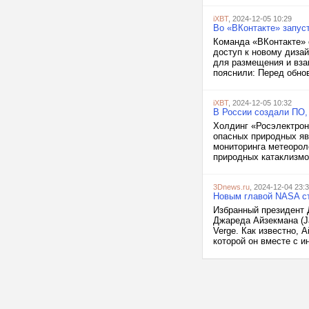
iXBT
, 2024-12-05 10:29
Во «ВКонтакте» запус
Команда «ВКонтакте» 
доступ к новому диза
для размещения и вза
пояснили: Перед обнов
iXBT
, 2024-12-05 10:32
В России создали ПО,
Холдинг «Росэлектрон
опасных природных яв
мониторинга метеорол
природных катаклизмо
3Dnews.ru
, 2024-12-04 23:
Новым главой NASA ст
Избранный президент 
Джареда Айзекмана (J
Verge. Как известно,
которой он вместе с и