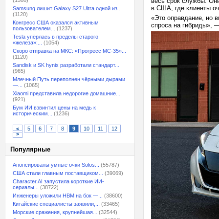
(1588)
весь срок службы. Он
в США, где клиенты оч
Samsung лишит Galaxy S27 Ultra одной из...
(1120)
«Это оправдание, но в
Конгресс США оказался активным
спроса на гибриды», 
пользователем...
(1237)
Tesla упёрлась в пределы старого
«железа»:...
(1054)
Скоро отправка на МКС: «Прогресс МС-35»...
(1120)
Sandisk и SK hynix разработали стандарт...
(965)
Млечный Путь переполнен чёрными дырами
—...
(1065)
Xiaomi представила недорогие домашние...
(921)
Бум ИИ взвинтил цены на медь к
историческим...
(1236)
<
5
6
7
8
9
10
11
12
>
Популярные
Анонсированы умные очки Solos...
(55787)
США стали главным поставщиком...
(39069)
Character.AI запустила короткие ИИ-
сериалы...
(38722)
Инженеры уложили HBM на бок —...
(38600)
Китайские специалисты заявили,...
(33465)
Морские сражения, крупнейшая...
(32544)