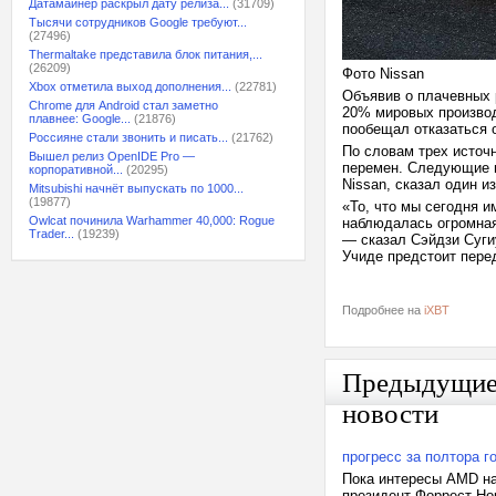
Датамайнер раскрыл дату релиза...
(31709)
Тысячи сотрудников Google требуют...
(27496)
Thermaltake представила блок питания,...
(26209)
Фото Nissan
Xbox отметила выход дополнения...
(22781)
Объявив о плачевных 
Chrome для Android стал заметно
20% мировых производ
плавнее: Google...
(21876)
пообещал отказаться 
Россияне стали звонить и писать...
(21762)
По словам трех источ
Вышел релиз OpenIDE Pro —
перемен. Следующие н
корпоративной...
(20295)
Nissan, сказал один и
Mitsubishi начнёт выпускать по 1000...
(19877)
«То, что мы сегодня и
Owlcat починила Warhammer 40,000: Rogue
наблюдалась огромная 
Trader...
(19239)
— сказал Сэйдзи Сугиу
Учиде предстоит пере
Подробнее на
iXBT
Предыдущи
новости
прогресс за полтора г
Пока интересы AMD на
президент Форрест Нор