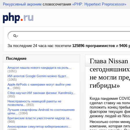
Рекурсивный акроним
словосочетания
«PHP: Hypertext Preprocessor»
За последние 24 часа нас посетили
125896 программистов
и
9406 
Последние
Глава Nissan
сегодняшних
Amazon нашла нового кандидата на роль...
(1051)
не могли пре
ИИ-агентов Google Gemini можно будет...
(1065)
гибриды»
Apple AirPods с камерами могут выйти уже
в...
(986)
Сбер научил ИИ законам физики: Kandinsky...
(950)
Когда пандемия COVID
Неисправность немецкой ракеты не
сделал ставку на пол
позволила...
(893)
положить конец пребы
Лучшие смартфоны Android по соотношению
фактором текущих фин
цены...
(1084)
дюжину людей из Niss
Британские власти ужесточили надзор за...
Несколько сотен мене
(968)
компании, которая пя
Анонсирован симулятор киберпанкового...