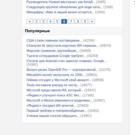
Руководитель Huawei рассказал, как Китай...
(1665)
Следующее крупное обновление для инди-хита...
(1568)
Минцифры: «Max в нашей жизни остается...
(1563)
<
2
3
4
5
6
7
8
9
>
Популярные
США стали главным поставщиком...
(41334)
Character.AI запустила короткие ИИ-сериалы...
(40574)
Морские сражения, крупнейшая...
(34409)
Тысячи сотрудников Google требуют...
(30293)
Chrome для Android стал заметно плавнее: Google...
(24387)
Вышел релиз OpenIDE Pro — корпоративной...
(21275)
Mitsubishi начнёт выпускать по 1000...
(20801)
Геймер отсудил у Microsoft свой аккаунт...
(18858)
Tesla поставила рекорд по числу...
(18677)
Microsoft представила ИИ, который...
(18347)
«Яндекс» улучшил поиск АЗС без...
(17385)
Microsoft и Mistral обменяются моделями...
(16967)
«Яндекс» посадил ИИ-агентов...
(15663)
Первый трейлер и «непревзойдённая...
(15352)
Учёные нашли способ обрушить...
(14957)