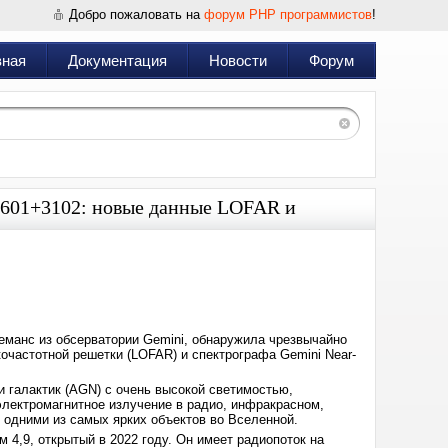
Добро пожаловать на
форум PHP программистов
!
вная
Документация
Новости
Форум
1601+3102: новые данные LOFAR и
Дата:
2024-
12-
06
11:49
манс из обсерватории Gemini, обнаружила чрезвычайно
очастотной решетки (LOFAR) и спектрографа Gemini Near-
 галактик (AGN) с очень высокой светимостью,
ектромагнитное излучение в радио, инфракрасном,
 одними из самых ярких объектов во Вселенной.
4,9, открытый в 2022 году. Он имеет радиопоток на