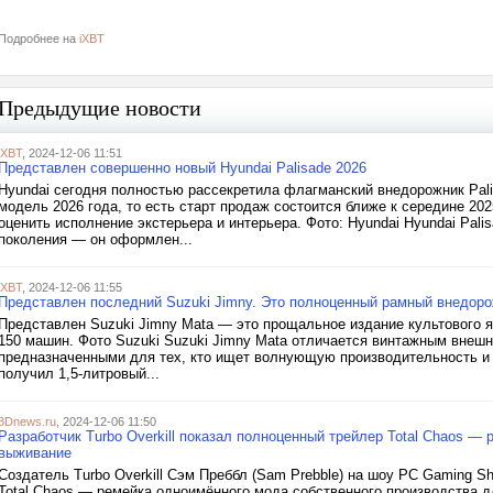
Подробнее на
iXBT
Предыдущие новости
iXBT
, 2024-12-06 11:51
Представлен совершенно новый Hyundai Palisade 2026
Hyundai сегодня полностью рассекретила флагманский внедорожник Pali
модель 2026 года, то есть старт продаж состоится ближе к середине 202
оценить исполнение экстерьера и интерьера. Фото: Hyundai Hyundai Pal
поколения — он оформлен...
iXBT
, 2024-12-06 11:55
Представлен последний Suzuki Jimny. Это полноценный рамный внедор
Представлен Suzuki Jimny Mata — это прощальное издание культового 
150 машин. Фото Suzuki Suzuki Jimny Mata отличается винтажным вне
предназначенными для тех, кто ищет волнующую производительность и 
получил 1,5-литровый...
3Dnews.ru
, 2024-12-06 11:50
Разработчик Turbo Overkill показал полноценный трейлер Total Chaos —
выживание
Создатель Turbo Overkill Сэм Преббл (Sam Prebble) на шоу PC Gaming 
Total Chaos — ремейка одноимённого мода собственного производства дл