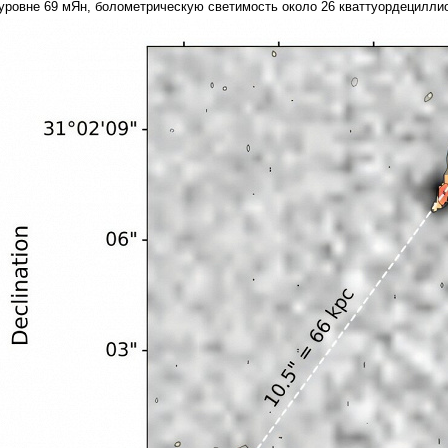
уровне 69 мЯн, болометрическую светимость около 26 кваттуордециллио