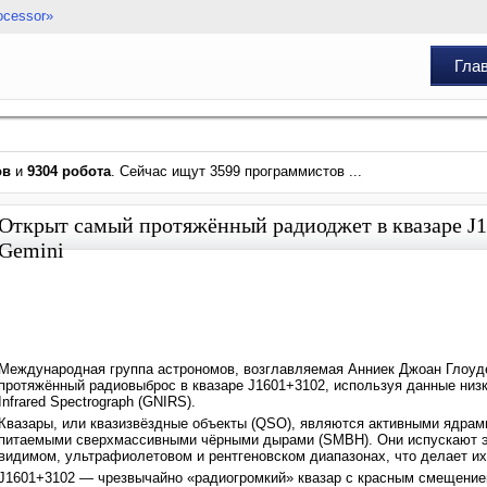
ocessor»
Гла
ов
и
9304 робота
. Сейчас ищут 3599 программистов ...
Открыт самый протяжённый радиоджет в квазаре J
Gemini
Международная группа астрономов, возглавляемая Анниек Джоан Глоуде
протяжённый радиовыброс в квазаре J1601+3102, используя данные низк
Infrared Spectrograph (GNIRS).
Квазары, или квазизвёздные объекты (QSO), являются активными ядрами
питаемыми сверхмассивными чёрными дырами (SMBH). Они испускают эл
видимом, ультрафиолетовом и рентгеновском диапазонах, что делает их
J1601+3102 — чрезвычайно «радиогромкий» квазар с красным смещением 