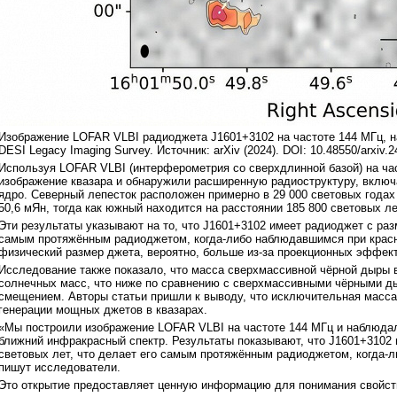
Изображение LOFAR VLBI радиоджета J1601+3102 на частоте 144 МГц, н
DESI Legacy Imaging Survey. Источник: arXiv (2024). DOI: 10.48550/arxiv.
Используя LOFAR VLBI (интерферометрия со сверхдлинной базой) на ча
изображение квазара и обнаружили расширенную радиоструктуру, вклю
ядро. Северный лепесток расположен примерно в 29 000 световых годах 
50,6 мЯн, тогда как южный находится на расстоянии 185 800 световых л
Эти результаты указывают на то, что J1601+3102 имеет радиоджет с раз
самым протяжённым радиоджетом, когда-либо наблюдавшимся при красн
физический размер джета, вероятно, больше из-за проекционных эффект
Исследование также показало, что масса сверхмассивной чёрной дыры 
солнечных масс, что ниже по сравнению с сверхмассивными чёрными ды
смещением. Авторы статьи пришли к выводу, что исключительная масса
генерации мощных джетов в квазарах.
«Мы построили изображение LOFAR VLBI на частоте 144 МГц и наблюдал
ближний инфракрасный спектр. Результаты показывают, что J1601+3102
световых лет, что делает его самым протяжённым радиоджетом, когда
пишут исследователи.
Это открытие предоставляет ценную информацию для понимания свойств 