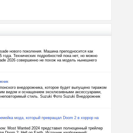
sade нового поколения. Машина преподносится как
5 года. Технических подробностей пока нет, но можно
isade 2026 совершенно не похож на модель нынешнего
ожник
японского внедорожника, которое будет выпущено тиражом
шним видом и оснащением эксклюзивными аксессуарами,
неповторимый стиль. Suzuki Фото Suzuki Внедорожник
 ремейка мода, который превращал Doom 2 в хоррор на
Show: Most Wanted 2024 представил полноценный трейлер
я Doom 2: Hell on Earth. Источник изображений: