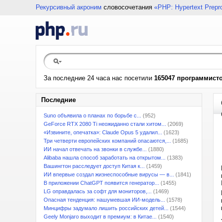
Рекурсивный акроним
словосочетания
«PHP: Hypertext Prepr
За последние 24 часа нас посетили
165047 программист
Последние
Suno объявила о планах по борьбе с...
(952)
GeForce RTX 2080 Ti неожиданно стали хитом...
(2069)
«Извините, опечатка»: Claude Opus 5 удалил...
(1623)
Три четверти европейских компаний опасаются,...
(1685)
ИИ начал отвечать на звонки в службе...
(1880)
Alibaba нашла способ заработать на открытом...
(1383)
Вашингтон расследует доступ Китая к...
(1459)
ИИ впервые создал жизнеспособные вирусы — в...
(1841)
В приложении ChatGPT появится генератор...
(1455)
LG оправдалась за софт для мониторов,...
(1469)
Опасная тенденция: нашумевшая ИИ-модель...
(1578)
Минцифры задумало лишить российских детей...
(1544)
Geely Monjaro выходит в премиум: в Китае...
(1540)