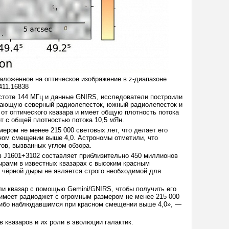
аложенное на оптическое изображение в z-диапазоне
2411.16838
стоте 144 МГц и данные GNIRS, исследователи построили
чающую северный радиолепесток, южный радиолепесток и
от оптического квазара и имеет общую плотность потока
ет с общей плотностью потока 10,5 мЯн.
мером не менее 215 000 световых лет, что делает его
ом смещении выше 4,0. Астрономы отметили, что
ов, вызванных углом обзора.
в J1601+3102 составляет приблизительно 450 миллионов
рами в известных квазарах с высоким красным
 чёрной дыры не является строго необходимой для
и квазар с помощью Gemini/GNIRS, чтобы получить его
 имеет радиоджет с огромным размером не менее 215 000
-либо наблюдавшимся при красном смещении выше 4,0», —
квазаров и их роли в эволюции галактик.