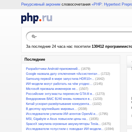
Рекурсивный акроним
словосочетания
«PHP: Hypertext Prepr
За последние 24 часа нас посетили
130412 программист
Последние
Разработчики Android-приложений...
(1679)
Google назвала дату отключения «Ассистента»...
(1722)
Samsung первой в мире запустила HDR10+...
(1642)
ИИ-модели могут работать на чём угодно:...
(2145)
Microsoft призвала инженеров не...
(1507)
Российские энтузиасты перенесли GTA III в...
(1273)
Внедорожник BAIC BJ40 вновь появился в...
(1233)
Китай ускорил развёртывание конкурента...
(1102)
В десятку крупнейших мировых...
(2038)
Исследователи уличили ИИ-агентов OpenAI и...
(1795)
MSI, Gigabyte и Asus повысили цены на...
(1835)
SpaceX закупила огромные аккумуляторы Tesla...
(1675)
Исследователи «спустили с поводка» ИИ-модели...
(1594)