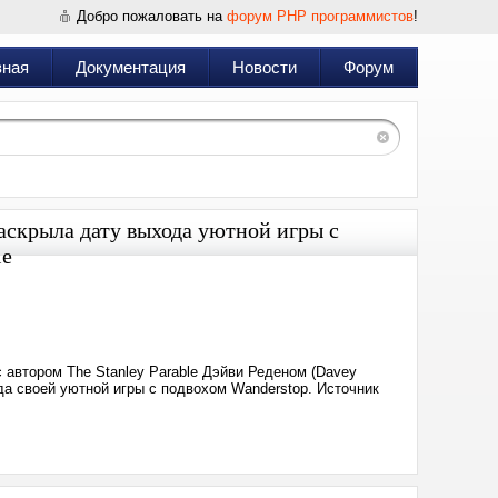
Добро пожаловать на
форум PHP программистов
!
вная
Документация
Новости
Форум
аскрыла дату выхода уютной игры с
le
Дата:
2024-
12-
06
13:14
 с автором The Stanley Parable Дэйви Реденом (Davey
а своей уютной игры с подвохом Wanderstop. Источник