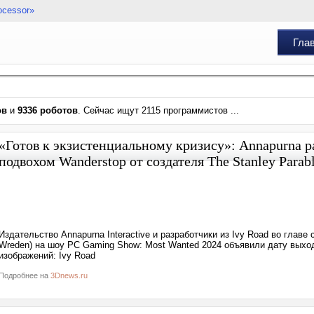
ocessor»
Гла
ов
и
9336 роботов
. Сейчас ищут 2115 программистов ...
«Готов к экзистенциальному кризису»: Annapurna р
подвохом Wanderstop от создателя The Stanley Parab
Издательство Annapurna Interactive и разработчики из Ivy Road во главе
Wreden) на шоу PC Gaming Show: Most Wanted 2024 объявили дату выход
изображений: Ivy Road
Подробнее на
3Dnews.ru