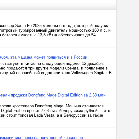
ссовер Santa Fe 2025 модельного года, который получил
литровый турбированный двигатель мощностью 160 л.с. и
а батарея емкостью 13,8 кВт•ч обеспечивает до 54
абря, эта машина может появиться и в России
 стартуют в Китае на следующей неделе, 12 декабря.
ьно продаются три другие модели бренда, и появление в
тянутый европейский седан или клон Volkswagen Sagitar. В
али продажи Dongfeng Mage Digital Edition за 2,33 млн
ерсию кроссовера Dongfeng Mage. Машина отличается
gital Edition просят 77,8 тыс. белорусских рублей — это
ии стоит топовая Lada Vesta, а в Белоруссии за такие
и изменились цены на популярный кроссовер