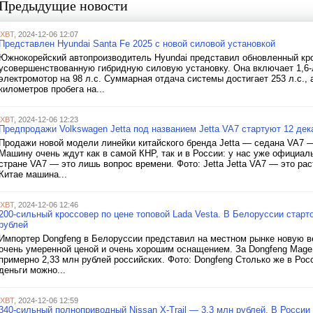
Предыдущие новости
iXBT
, 2024-12-06 12:07
Представлен Hyundai Santa Fe 2025 с новой силовой установкой
Южнокорейский автопроизводитель Hyundai представил обновленный кро
усовершенствованную гибридную силовую установку. Она включает 1,6-
электромотор на 98 л.с. Суммарная отдача системы достигает 253 л.с., 
километров пробега на...
iXBT
, 2024-12-06 12:23
Предпродажи Volkswagen Jetta под названием Jetta VA7 стартуют 12 дек
Продажи новой модели линейки китайского бренда Jetta — седана VA7 —
Машину очень ждут как в самой КНР, так и в России: у нас уже официал
стране VA7 — это лишь вопрос времени. Фото: Jetta Jetta VA7 — это рас
Китае машина...
iXBT
, 2024-12-06 12:46
200-сильный кроссовер по цене топовой Lada Vesta. В Белоруссии стартов
рублей
Импортер Dongfeng в Белоруссии представил на местном рынке новую в
очень умеренной ценой и очень хорошим оснащением. За Dongfeng Mage Di
примерно 2,33 млн рублей российских. Фото: Dongfeng Столько же в Росс
деньги можно...
iXBT
, 2024-12-06 12:59
340-сильный полноприводный Nissan X-Trail — 3,3 млн рублей. В Росси