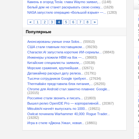
Камень в огород Tesla: глава Waymo заявил,...
(1148)
Белый дом не станет раскрывать свою схему...
(1629)
NASA запустило операцию «Большой взрыв» —...
(1283)
<
1
2
3
4
5
6
7
8
>
Популярные
Анонсированы умные очки Solos...
(55910)
США стали главным поставщиком...
(39230)
Character.AI запустила короткие ИИ-сериалы...
(38843)
Инженеры уложили HBM на бок —...
(38683)
Китайские специалисты заявили,...
(33538)
Морские сражения, крупнейшая...
(32671)
Датамайнер раскрыл дату релиза...
(31791)
Тысячи сотрудников Google требуют...
(27634)
Thermaltake представила блок питания,...
(26255)
Chrome для Android стал заметно плавнее: Google...
(22015)
Россияне стали звонить и писать...
(21803)
Вышел релиз OpenIDE Pro — корпоративной...
(20367)
Mitsubishi начнёт выпускать по 1000...
(19921)
Owlcat починила Warhammer 40,000: Rogue Trader...
(19282)
Игра в стиле «Джона Уика», новая...
(18801)