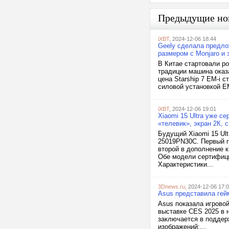
Предыдущие но
iXBT
, 2024-12-06 18:44
Geely сделала предлож
размером с Monjaro и 
В Китае стартовали ро
традиции машина оказа
цена Starship 7 EM-i 
силовой установкой EM
iXBT
, 2024-12-06 19:01
Xiaomi 15 Ultra уже 
«телевик», экран 2К, 
Будущий Xiaomi 15 Ul
25019PN30C. Первый п
второй в дополнение 
Обе модели сертифици
Характеристики...
3Dnews.ru
, 2024-12-06 17:
Asus представила гей
Asus показала игрово
выставке CES 2025 в 
заключается в поддерж
изображений:...