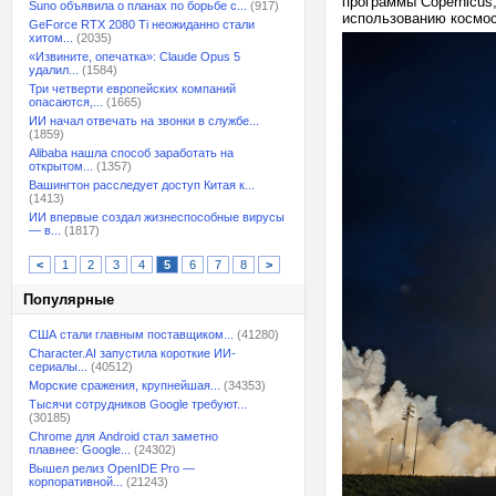
программы Copernicus
Suno объявила о планах по борьбе с...
(917)
использованию космос
GeForce RTX 2080 Ti неожиданно стали
хитом...
(2035)
«Извините, опечатка»: Claude Opus 5
удалил...
(1584)
Три четверти европейских компаний
опасаются,...
(1665)
ИИ начал отвечать на звонки в службе...
(1859)
Alibaba нашла способ заработать на
открытом...
(1357)
Вашингтон расследует доступ Китая к...
(1413)
ИИ впервые создал жизнеспособные вирусы
— в...
(1817)
<
1
2
3
4
5
6
7
8
>
Популярные
США стали главным поставщиком...
(41280)
Character.AI запустила короткие ИИ-
сериалы...
(40512)
Морские сражения, крупнейшая...
(34353)
Тысячи сотрудников Google требуют...
(30185)
Chrome для Android стал заметно
плавнее: Google...
(24302)
Вышел релиз OpenIDE Pro —
корпоративной...
(21243)