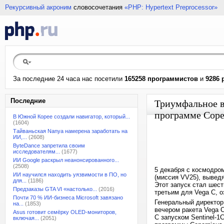
Рекурсивный акроним
словосочетания
«PHP: Hypertext Preprocessor»
За последние 24 часа нас посетили
165258 программистов
и
9286 
Последние
Триумфальное в
программе Cope
В Южной Корее создали навигатор, который...
(1604)
Тайваньская Nanya намерена заработать на
ИИ,...
(2608)
ByteDance запретила своим
исследователям...
(1677)
ИИ Google раскрыл неанонсированного...
(2508)
5 декабря с космодро
ИИ научился находить уязвимости в ПО, но
(миссия VV25), выведя
для...
(1186)
Этот запуск стал шест
Предзаказы GTA VI «настолько...
(2016)
третьим для Vega C, 
Почти 70 % ИИ-бизнеса Microsoft завязано
Генеральный директор 
на...
(1853)
вечером ракета Vega C
Asus готовит семёрку OLED-мониторов,
С запуском Sentinel-1
включая...
(2051)