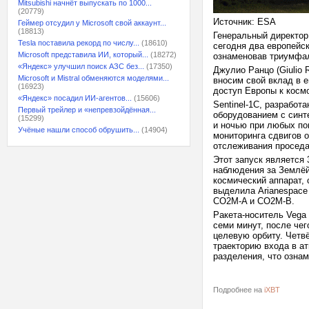
Mitsubishi начнёт выпускать по 1000...
(20779)
Источник: ESA
Геймер отсудил у Microsoft свой аккаунт...
(18813)
Генеральный директор
Tesla поставила рекорд по числу...
(18610)
сегодня два европейск
Microsoft представила ИИ, который...
(18272)
ознаменовав триумфал
«Яндекс» улучшил поиск АЗС без...
(17350)
Джулио Ранцо (Giulio 
Microsoft и Mistral обменяются моделями...
вносим свой вклад в 
(16923)
доступ Европы к косм
«Яндекс» посадил ИИ-агентов...
(15606)
Sentinel-1C, разработ
Первый трейлер и «непревзойдённая...
оборудованием с синт
(15299)
и ночью при любых по
Учёные нашли способ обрушить...
(14904)
мониторинга сдвигов о
отслеживания проседа
Этот запуск является 
наблюдения за Землёй.
космический аппарат, 
выделила Arianespace и
CO2M-A и CO2M-B.
Ракета-носитель Vega
семи минут, после чег
целевую орбиту. Четв
траекторию входа в а
разделения, что озна
Подробнее на
iXBT